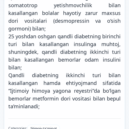
somatotrop yetishmovchilik bilan
kasallangan bolalar hayotiy zarur maxsus
dori vositalari (desmopressin va o‘sish
gormoni) bilan;
25 yoshdan oshgan qandli diabetning birinchi
turi bilan kasallangan insulinga muhtoj,
shuningdek, qandli diabetning ikkinchi turi
bilan kasallangan bemorlar odam insulini
bilan;
Qandli diabetning ikkinchi turi bilan
kasallangan hamda ehtiyojmand sifatida
“Ijtimoiy himoya yagona reyestri”da bo‘lgan
bemorlar metformin dori vositasi bilan bepul
ta’minlanadi;
Categories:
Ijtimoiy ta'minot