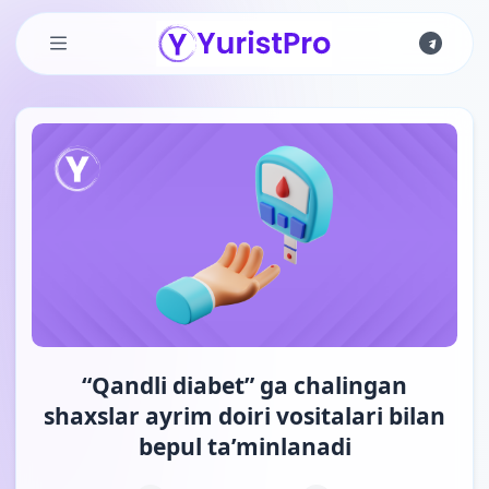
Skip to main content
“Qandli diabet” ga chalingan
shaxslar ayrim doiri vositalari bilan
bepul ta’minlanadi