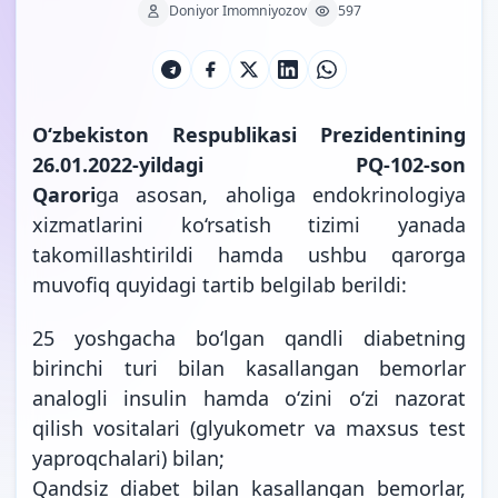
Doniyor Imomniyozov
597
O‘zbekiston Respublikasi Prezidentining
26.01.2022-yildagi PQ-102-son
Qarori
ga asosan, aholiga endokrinologiya
xizmatlarini ko‘rsatish tizimi yanada
takomillashtirildi hamda ushbu qarorga
muvofiq quyidagi tartib belgilab
berildi:
25 yoshgacha bo‘lgan qandli diabetning
birinchi turi bilan kasallangan bemorlar
analogli insulin hamda o‘zini o‘zi nazorat
qilish vositalari (glyukometr va maxsus test
yaproqchalari) bilan;
Qandsiz diabet bilan kasallangan bemorlar,