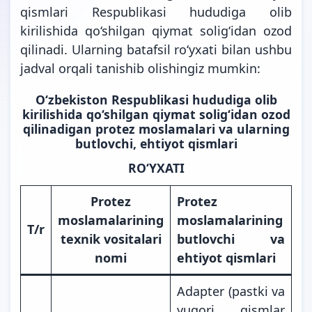
qismlari Respublikasi hududiga olib
kirilishida qo‘shilgan qiymat solig‘idan ozod
qilinadi. Ularning batafsil ro‘yxati bilan ushbu
jadval orqali tanishib olishingiz mumkin:
O‘zbekiston Respublikasi hududiga olib
kirilishida qo‘shilgan qiymat solig‘idan ozod
qilinadigan protez moslamalari va ularning
butlovchi, ehtiyot qismlari
RO‘YXATI
Protez
Protez
moslamalarining
moslamalarining
T/r
texnik vositalari
butlovchi va
nomi
ehtiyot qismlari
Adapter (pastki va
yuqori qismlar