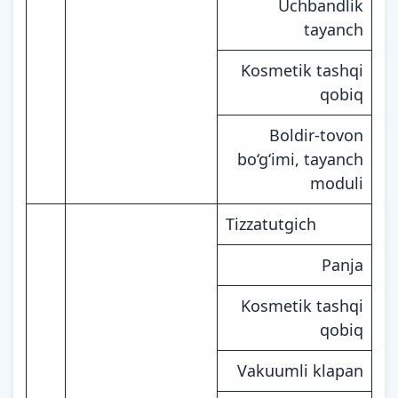
Uchbandlik
tayanch
Kosmetik tashqi
qobiq
Boldir-tovon
bo‘g‘imi, tayanch
moduli
Tizzatutgich
Panja
Kosmetik tashqi
qobiq
Vakuumli klapan