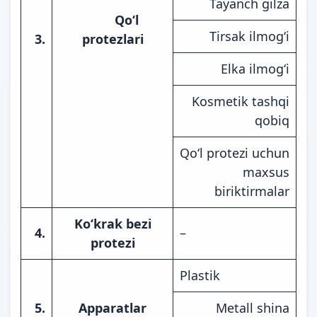
Tayanch gilza
Qo‘l
Tirsak ilmog‘i
3.
protezlari
Elka ilmog‘i
Kosmetik tashqi
qobiq
Qo‘l protezi uchun
maxsus
biriktirmalar
Ko‘krak bezi
4.
–
protezi
Plastik
5.
Apparatlar
Metall shina