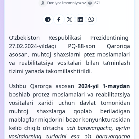
Doniyor Imomniyozov
671
O‘zbekiston Respublikasi Prezidentining
27.02.2024-yildagi PQ-88-son Qaroriga
asosan, muhtoj shaxslarni ptez moslamalari
va reabilitatsiya vositalari bilan ta’minlash
tizimi yanada
takomillashtirildi.
Ushbu Qarorga asosan
2024-yil 1-maydan
boshlab protez moslamalari va reabilitatsiya
vositalari xaridi uchun davlat tomonidan
muhtoj shaxslarga qoplab beriladigan
mablag‘lar miqdorini bozor konyunkturasidan
kelib chiqib o‘rtacha
uch baravargacha, ayrim
vositalarning turlarini esa o‘n baravargacha