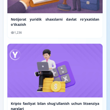
Notijorat yuridik shaxslarni davlat ro‘yxatidan
o‘tkazish
1,236
Kripto faoliyat bilan shugʻullanish uchun litsenziya
narxlari