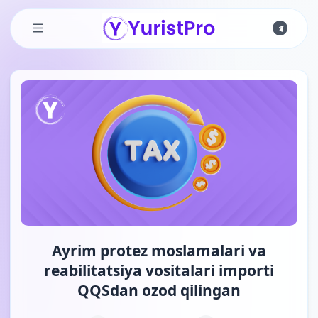
Skip to main content
Ayrim protez moslamalari va
reabilitatsiya vositalari importi
QQSdan ozod qilingan