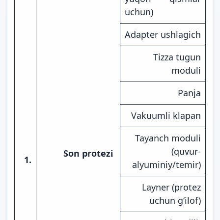
uchun)
Adapter ushlagich
Tizza tugun
moduli
Panja
Vakuumli klapan
Tayanch moduli
(quvur-
Son protezi
1.
alyuminiy/temir)
Layner (protez
uchun g‘ilof)