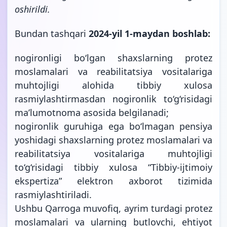
oshirildi.
Bundan tashqari
2024-yil 1-maydan boshlab:
nogironligi bo‘lgan shaxslarning protez
moslamalari va reabilitatsiya vositalariga
muhtojligi alohida tibbiy xulosa
rasmiylashtirmasdan nogironlik to‘g‘risidagi
ma’lumotnoma asosida belgilanadi;
nogironlik guruhiga ega bo‘lmagan pensiya
yoshidagi shaxslarning protez moslamalari va
reabilitatsiya vositalariga muhtojligi
to‘g‘risidagi tibbiy xulosa “Tibbiy-ijtimoiy
ekspertiza” elektron axborot tizimida
rasmiylashtiriladi.
Ushbu Qarroga muvofiq, ayrim turdagi protez
moslamalari va ularning butlovchi, ehtiyot