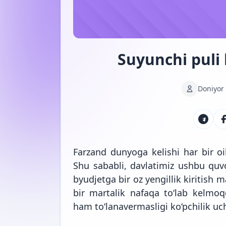
Suyunchi puli 
Doniyor
Farzand dunyoga kelishi har bir oi
Shu sababli, davlatimiz ushbu quvo
byudjetga bir oz yengillik kiritish
bir martalik nafaqa to‘lab kelmoq
ham to‘lanavermasligi ko‘pchilik u