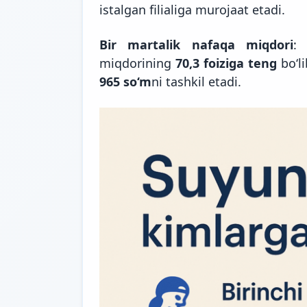
istalgan filialiga murojaat etadi.
Bir martalik nafaqa miqdori
:
miqdorining
70,3 foiziga teng
bo‘l
965 so‘m
ni tashkil etadi.