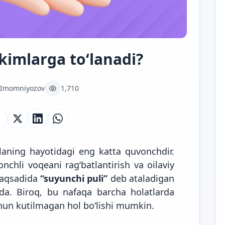
kimlarga to‘lanadi?
 Imomniyozov
1,710
laning hayotidagi eng katta quvonchdir.
nchli voqeani rag‘batlantirish va oilaviy
 maqsadida
“suyunchi puli”
deb ataladigan
da. Biroq, bu nafaqa barcha holatlarda
chun kutilmagan hol bo‘lishi mumkin.