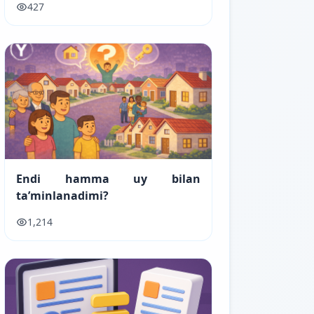
427
Endi hamma uy bilan
ta’minlanadimi?
1,214