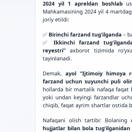
2024 yil 1 apreldan boshlab
ush
Mahkamasining 2024 yil 4 martdagi 
joriy etildi:
✅
Birinchi farzand tug‘ilganda
– ba
✅
Ikkinchi farzand tug‘ilgand
reyestri”
axborot tizimida ro‘yx
tayinlanadi.
Demak,
ayol “Ijtimoiy himoya r
farzand uchun suyunchi puli oli
hollarda bir martalik nafaqa faqat 
yoki undan keyingi farzandlar uchu
chiqib, faqat ayrim shartlar ostida b
Nafaqani olish tartibi: Bolaning
hujjatlar bilan bola tug‘ilganidan