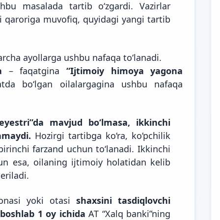
bu masalada tartib o‘zgardi. Vazirlar
qaroriga muvofiq, quyidagi yangi tartib
rcha ayollarga ushbu nafaqa to‘lanadi.
a
– faqatgina
“Ijtimoiy himoya yagona
atda bo‘lgan oilalargagina ushbu nafaqa
eyestri”da mavjud bo‘lmasa, ikkinchi
nmaydi.
Hozirgi tartibga ko‘ra, ko‘pchilik
birinchi farzand uchun to‘lanadi. Ikkinchi
n esa, oilaning ijtimoiy holatidan kelib
eriladi.
 onasi yoki otasi
shaxsini tasdiqlovchi
 boshlab 1 oy ichida
AT “Xalq banki”ning