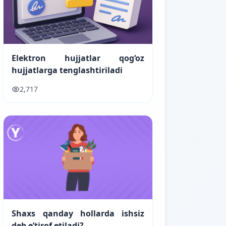
Elektron hujjatlar qog‘oz
hujjatlarga tenglashtiriladi
2,717
Shaxs qanday hollarda ishsiz
deb e’tirof etiladi?