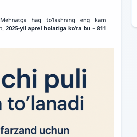
 Mehnatga haq to‘lashning eng kam
ib,
2025-yil aprel holatiga ko‘ra bu – 811