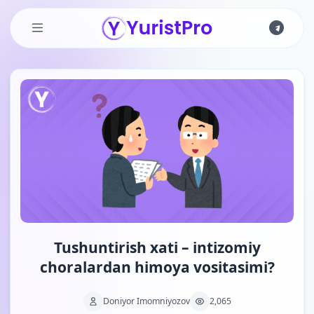
Skip to main content
Tushuntirish xati – intizomiy
choralardan himoya vositasimi?
Doniyor Imomniyozov
2,065