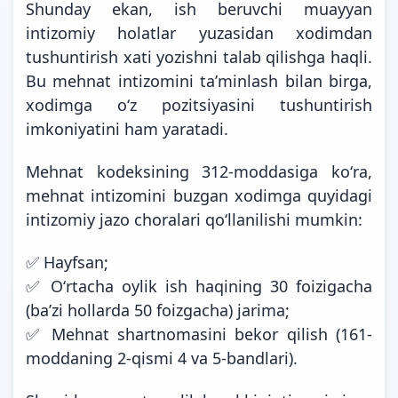
Shunday ekan, ish beruvchi muayyan
intizomiy holatlar yuzasidan xodimdan
tushuntirish xati yozishni talab qilishga haqli.
Bu mehnat intizomini taʼminlash bilan birga,
xodimga oʻz pozitsiyasini tushuntirish
imkoniyatini ham yaratadi.
Mehnat kodeksining 312-moddasiga koʻra,
mehnat intizomini buzgan xodimga quyidagi
intizomiy jazo choralari qoʻllanilishi mumkin:
✅ Hayfsan;
✅ Oʻrtacha oylik ish haqining 30 foizigacha
(baʼzi hollarda 50 foizgacha) jarima;
✅ Mehnat shartnomasini bekor qilish (161-
moddaning 2-qismi 4 va 5-bandlari).