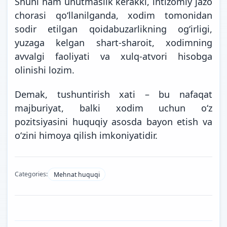
Shuni ham unutmaslik kerakki, intizomiy jazo
chorasi qoʻllanilganda, xodim tomonidan
sodir etilgan qoidabuzarlikning ogʻirligi,
yuzaga kelgan shart-sharoit, xodimning
avvalgi faoliyati va xulq-atvori hisobga
olinishi lozim.
Demak, tushuntirish xati – bu nafaqat
majburiyat, balki xodim uchun oʻz
pozitsiyasini huquqiy asosda bayon etish va
oʻzini himoya qilish imkoniyatidir.
Categories:
Mehnat huquqi