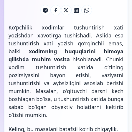
Koʻpchilik xodimlar tushuntirish xati
yozishdan xavotirga tushishadi. Aslida esa
tushuntirish xati yozish qoʻrqinchli emas,
balki
xodimning huquqlarini himoya
qilishda muhim vosita
hisoblanadi. Chunki
xodim tushuntirish xatida oʻzining
pozitsiyasini bayon etishi, vaziyatni
tushuntirishi va aybsizligini asoslab berishi
mumkin. Masalan, oʻqituvchi darsni kech
boshlagan boʻlsa, u tushuntirish xatida bunga
sabab boʻlgan obyektiv holatlarni keltirib
oʻtishi mumkin.
Keling, bu masalani batafsil koʻrib chiqaylik.