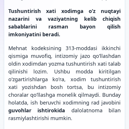
Tushuntirish xati xodimga oʻz nuqtayi
nazarini va vaziyatning kelib chiqish
sabablarini rasman bayon qilish
imkoniyatini beradi.
Mehnat kodeksining 313-moddasi ikkinchi
qismiga muvofiq, intizomiy jazo qoʻllashdan
oldin xodimdan yozma tushuntirish xati talab
qilinishi lozim. Ushbu modda kiritilgan
oʻzgartirishlarga koʻra, xodim tushuntirish
xati yozishdan bosh tortsa, bu intizomiy
choralar qoʻllashga monelik qilmaydi. Bunday
holatda, ish beruvchi xodimning rad javobini
guvohlar ishtirokida
dalolatnoma bilan
rasmiylashtirishi mumkin.