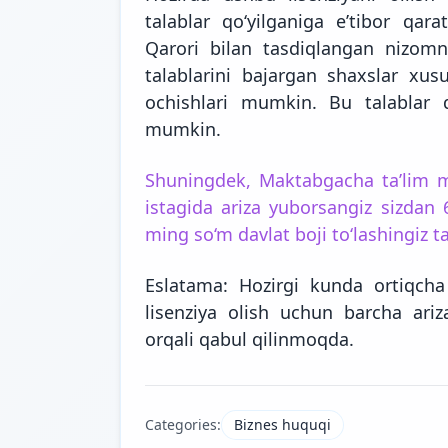
talablar qo‘yilganiga e’tibor qar
Qarori bilan tasdiqlangan nizomni
talablarini bajargan shaxslar xus
ochishlari
mumkin.
Bu talablar
mumkin.
Shuningdek, Maktabgacha ta’lim mu
istagida ariza yuborsangiz sizda
ming so‘m davlat boji to‘lashingiz ta
Eslatama: Hozirgi kunda ortiqcha
lisenziya olish uchun barcha ariza
orqali qabul qilinmoqda.
Categories:
Biznes huquqi