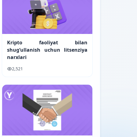
Kripto faoliyat bilan
shugʻullanish uchun litsenziya
narxlari
2,521