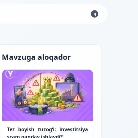
Mavzuga aloqador
Tez boyish tuzog‘i: investitsiya
scam qanday ishlaydi?