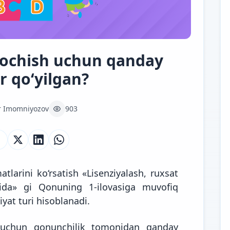
 ochish uchun qanday
r qo‘yilgan?
r Imomniyozov
903
tlarini ko‘rsatish «Lisenziyalash, ruxsat
isida» gi Qonuning 1-ilovasiga muvofiq
iyat turi
hisoblanadi.
h uchun qonunchilik tomonidan qanday