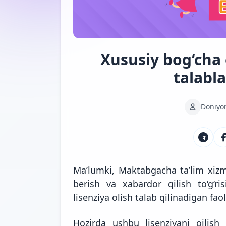
Xususiy bog‘cha
talabla
Doniyo
Ma’lumki, Maktabgacha ta’lim xizma
berish va xabardor qilish to‘g‘r
lisenziya olish talab qilinadigan faol
Hozirda ushbu lisenziyani oilis