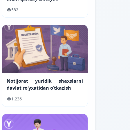
582
Notijorat yuridik shaxslarni
davlat ro‘yxatidan o‘tkazish
1,236