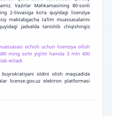
atamiz. Vazirlar Mahkamasining 80-sonli
ng 2-ilovasiga ko‘ra quyidagi lisenziya
usiy maktabgacha ta’lim muassasalarini
quyidagi jadvalda
tanishib chiqishingiz
assasasi ochish uchun lisenziya oilish
n 680 ming so‘m yig‘im hamda 3 mln 400
lab etiladi.
 buyrokratiyani oldini olish maqsadida
lar license.gov.uz elektron platformasi