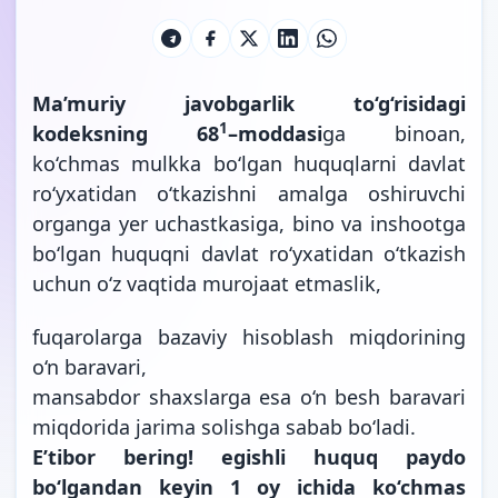
Ma’muriy javobgarlik to‘g‘risidagi
1
kodeksning 68
–moddasi
ga binoan,
ko‘chmas mulkka bo‘lgan huquqlarni davlat
ro‘yxatidan o‘tkazishni amalga oshiruvchi
organga yer uchastkasiga, bino va inshootga
bo‘lgan huquqni davlat ro‘yxatidan o‘tkazish
uchun o‘z vaqtida murojaat etmaslik,
fuqarolarga bazaviy hisoblash miqdorining
o‘n baravari,
mansabdor shaxslarga esa o‘n besh baravari
miqdorida jarima solishga
sabab bo‘ladi.
E’tibor bering! egishli huquq paydo
bo‘lgandan keyin 1 oy ichida ko‘chmas