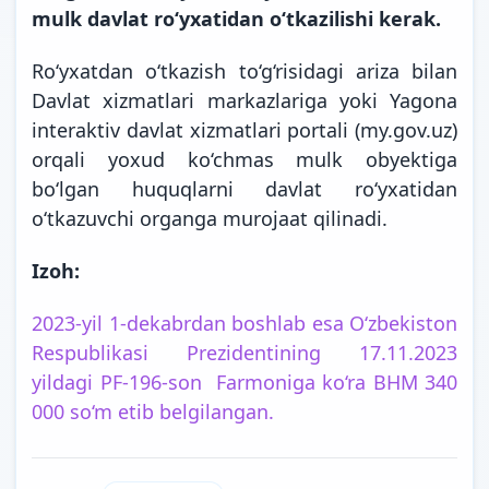
mulk davlat ro‘yxatidan o‘tkazilishi kerak.
Ro‘yxatdan o‘tkazish to‘g‘risidagi ariza bilan
Davlat xizmatlari markazlariga yoki Yagona
interaktiv davlat xizmatlari portali (my.gov.uz)
orqali yoxud ko‘chmas mulk obyektiga
bo‘lgan huquqlarni davlat ro‘yxatidan
o‘tkazuvchi organga murojaat qilinadi.
Izoh:
2023-yil 1-dekabrdan boshlab esa O‘zbekiston
Respublikasi Prezidentining 17.11.2023
yildagi PF-196-son Farmoniga ko‘ra BHM 340
000 so‘m etib
belgilangan.