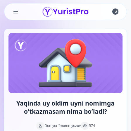
Skip to main content
Yaqinda uy oldim uyni nomimga
o‘tkazmasam nima bo’ladi?
Doniyor Imomniyozov
574