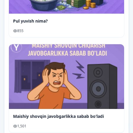
Pul yuvish nima?
855
Maishiy shovqin javobgarlikka sabab bo‘ladi
1,501