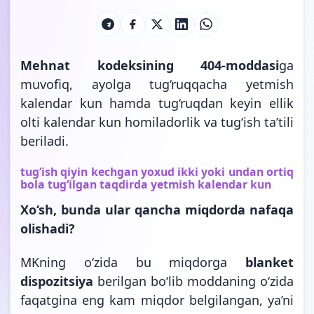
Mehnat kodeksining 404-moddasi
ga
muvofiq, ayolga tug‘ruqqacha yetmish
kalendar kun hamda tug‘ruqdan keyin ellik
olti kalendar kun homiladorlik va tug‘ish ta’tili
beriladi.
tug‘ish qiyin kechgan yoxud ikki yoki undan ortiq
bola tug‘ilgan taqdirda yetmish kalendar kun
Xo‘sh, bunda ular qancha miqdorda nafaqa
olishadi?
MKning o‘zida bu miqdorga
blanket
dispozitsiya
berilgan bo‘lib moddaning o‘zida
faqatgina eng kam miqdor belgilangan, ya’ni