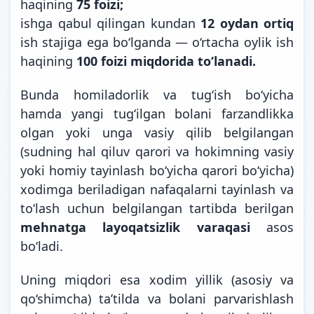
haqining
75 foizi;
ishga qabul qilingan kundan
12 oydan ortiq
ish stajiga ega bo‘lganda — o‘rtacha oylik ish
haqining
100 foizi miqdorida
to‘lanadi.
Bunda homiladorlik va tug‘ish bo‘yicha
hamda yangi tug‘ilgan bolani farzandlikka
olgan yoki unga vasiy qilib belgilangan
(sudning hal qiluv qarori va hokimning vasiy
yoki homiy tayinlash bo‘yicha qarori bo‘yicha)
xodimga beriladigan nafaqalarni tayinlash va
to‘lash uchun belgilangan tartibda berilgan
mehnatga layoqatsizlik varaqasi
asos
bo‘ladi.
Uning miqdori esa xodim yillik (asosiy va
qo‘shimcha) ta’tilda va bolani parvarishlash