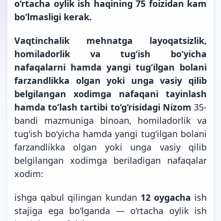
o‘rtacha oylik ish haqining 75 foizidan kam
bo‘lmasligi kerak.
Vaqtinchalik mehnatga layoqatsizlik,
homiladorlik va tug‘ish bo‘yicha
nafaqalarni hamda yangi tug‘ilgan bolani
farzandlikka olgan yoki unga vasiy qilib
belgilangan xodimga nafaqani tayinlash
hamda to‘lash tartibi to‘g‘risidagi Nizom
35-
bandi mazmuniga binoan, homiladorlik va
tug‘ish bo‘yicha hamda yangi tug‘ilgan bolani
farzandlikka olgan yoki unga vasiy qilib
belgilangan xodimga beriladigan nafaqalar
xodim:
ishga qabul qilingan kundan
12 oygacha
ish
stajiga ega bo‘lganda — o‘rtacha oylik ish