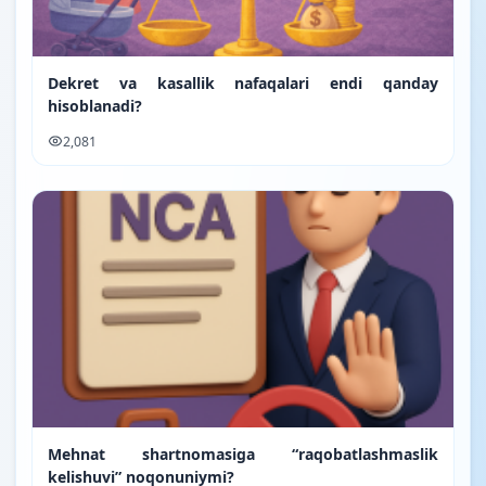
Dekret va kasallik nafaqalari endi qanday
hisoblanadi?
2,081
Mehnat shartnomasiga “raqobatlashmaslik
kelishuvi” noqonuniymi?