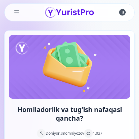
Skip to main content
Homiladorlik va tug‘ish nafaqasi
qancha?
Doniyor Imomniyozov
1,037