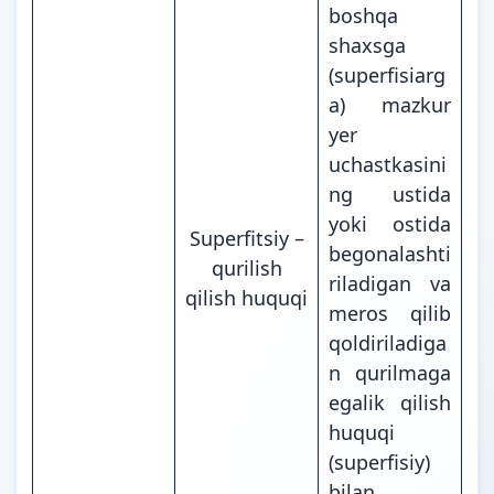
boshqa
shaxsga
(superfisiarg
a) mazkur
yer
uchastkasini
ng ustida
yoki ostida
Superfitsiy –
begonalashti
qurilish
riladigan va
qilish huquqi
meros qilib
qoldiriladiga
n qurilmaga
egalik qilish
huquqi
(superfisiy)
bilan