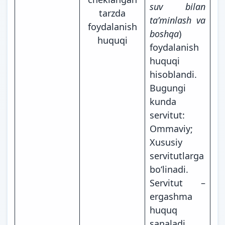
suv bilan
tarzda
taʼminlash va
foydalanish
boshqa
)
huquqi
foydalanish
huquqi
hisoblandi.
Bugungi
kunda
servitut:
Ommaviy;
Xususiy
servitutlarga
boʻlinadi.
Servitut –
ergashma
huquq
sanaladi.