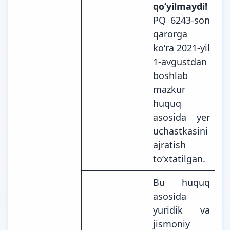
qoʻyilmaydi!
PQ 6243-son
qarorga
koʻra 2021-yil
1-avgustdan
boshlab
mazkur
huquq
asosida yer
uchastkasini
ajratish
toʻxtatilgan.
Bu huquq
asosida
yuridik va
jismoniy