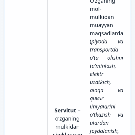
Oʻzganing
mol-
mulkidan
muayyan
maqsadlarda
(
piyoda va
transportda
oʻta olishni
taʼminlash,
elektr
uzatkich,
aloqa va
quvur
liniyalarini
Servitut
–
oʻtkazish va
oʻzganing
ulardan
mulkidan
foydalanish,
cheklangan