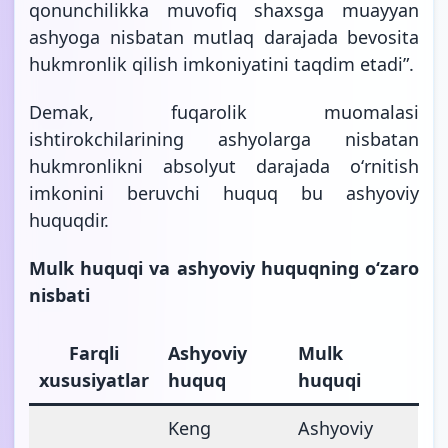
qonunchilikka muvofiq shaxsga muayyan
ashyoga nisbatan mutlaq darajada bevosita
hukmronlik qilish imkoniyatini taqdim etadi”.
Demak, fuqarolik muomalasi
ishtirokchilarining ashyolarga nisbatan
hukmronlikni absolyut darajada oʻrnitish
imkonini beruvchi huquq bu ashyoviy
huquqdir.
Mulk huquqi va ashyoviy huquqning oʻzaro
nisbat
i
Farqli
Ashyoviy
Mulk
xususiyatlar
huquq
huquqi
Keng
Ashyoviy