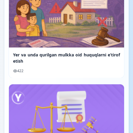
Yer va unda qurilgan mulkka oid huquqlarni e’tirof
etish
422