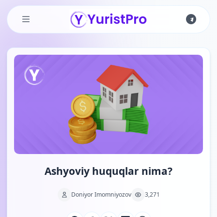
Skip to main content
Ashyoviy huquqlar nima?
Doniyor Imomniyozov
3,271