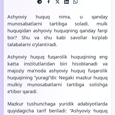
Ashyoviy huquq nima, u qanday
munosabatlarni tartibga soladi, mulk
huquqidan ashyoviy huquqning qanday farqi
bor? Shu va shu kabi savollar koʻplab
talabalarni oʻylantiradi.
Ashyoviy huquq fuqarolik huquqining eng
katta institutlaridan biri hisoblanadi va
majoziy maʼnoda ashyoviy huquq fuqarolik
huquqining “yuragi”dir. Negaki mazkur huquq
mulkiy munosabatlarni tartibga solishga
eʼtibor qaradi.
Mazkur tushunchaga yuridik adabiyotlarda
quyidagicha tarif beriladi: “Ashyoviy huquq