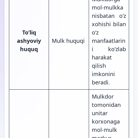
mol-mulkka
nisbatan oʻz
xohishi bilan
Toʻliq
oʻz
ashyoviy
Mulk huquqi
manfaatlarin
huquq
i koʻzlab
harakat
qilish
imkonini
beradi.
Mulkdor
tomonidan
unitar
korxonaga
mol-mulk
mazkur