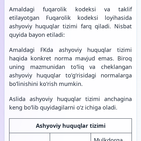
Amaldagi fuqarolik kodeksi va taklif
etilayotgan Fuqarolik kodeksi loyihasida
ashyoviy huquqlar tizimi farq qiladi. Nisbat
quyida bayon etiladi:
Amaldagi FKda ashyoviy huquqlar tizimi
haqida konkret norma mavjud emas. Biroq
uning mazmunidan toʻliq va cheklangan
ashyoviy huquqlar toʻgʻrisidagi normalarga
boʻlinishini koʻrish mumkin.
Aslida ashyoviy huquqlar tizimi anchagina
keng boʻlib quyidagilarni oʻz ichiga oladi.
Ashyoviy huquqlar tizimi
Mulkdorga