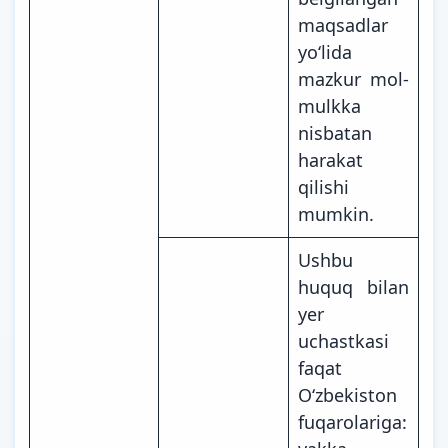
maqsadlar
yoʻlida
mazkur mol-
mulkka
nisbatan
harakat
qilishi
mumkin.
Ushbu
huquq bilan
yer
uchastkasi
faqat
Oʻzbekiston
fuqarolariga: