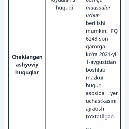
huquqi
maqsadlar
uchun
berilishi
mumkin. PQ
6243-son
qarorga
koʻra 2021-yil
Cheklangan
1-avgustdan
ashyoviy
boshlab
huquqlar
mazkur
huquq
asosida yer
uchastkasini
ajratish
toʻxtatilgan.