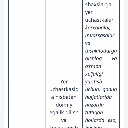
shaxslarga
yer
uchastkalari
korxonalar,
muassasalar
va
tashkilotlarga
qishloq va
oʻrmon
xoʻjaligi
Yer
yuritish
uchastkasig
uchun, qonun
a nisbatan
hujjatlarida
doimiy
nazarda
egalik qilish
tutilgan
va
hollarda esa,
foydalanish
boshqa