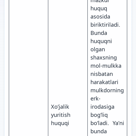
huquq
asosida
biriktiriladi.
Bunda
huquqni
olgan
shaxsning
mol-mulkka
nisbatan
harakatlari
mulkdorning
erk-
Xoʻjalik
irodasiga
yuritish
bogʻliq
huquqi
boʻladi. Yaʼni
bunda