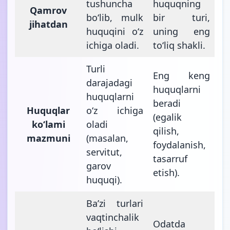
tushuncha
huquqning
Qamrov
boʻlib, mulk
bir turi,
jihatdan
huquqini oʻz
uning eng
ichiga oladi.
toʻliq shakli.
Turli
Eng keng
darajadagi
huquqlarni
huquqlarni
beradi
Huquqlar
oʻz ichiga
(egalik
koʻlami
oladi
qilish,
mazmuni
(masalan,
foydalanish,
servitut,
tasarruf
garov
etish).
huquqi).
Baʼzi turlari
vaqtinchalik
Odatda