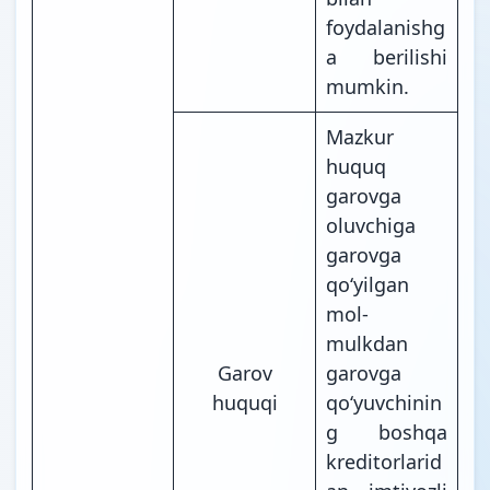
foydalanishg
a berilishi
mumkin.
Mazkur
huquq
garovga
oluvchiga
garovga
qoʻyilgan
mol-
mulkdan
Garov
garovga
huquqi
qoʻyuvchinin
g boshqa
kreditorlarid