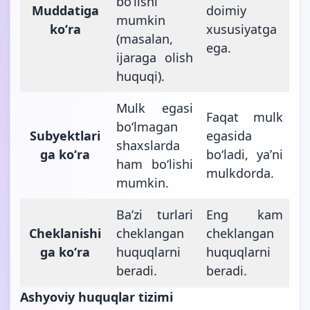
boʻlishi
Muddatiga
doimiy
mumkin
koʻra
xususiyatga
(masalan,
ega.
ijaraga olish
huquqi).
Mulk egasi
Faqat mulk
boʻlmagan
Subyektlari
egasida
shaxslarda
ga koʻra
boʻladi, yaʼni
ham boʻlishi
mulkdorda.
mumkin.
Baʼzi turlari
Eng kam
Cheklanishi
cheklangan
cheklangan
ga koʻra
huquqlarni
huquqlarni
beradi.
beradi.
Ashyoviy huquqlar tizimi