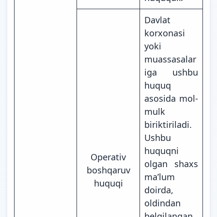
Davlat
korxonasi
yoki
muassasalar
iga ushbu
huquq
asosida mol-
mulk
biriktiriladi.
Ushbu
huquqni
Operativ
olgan shaxs
boshqaruv
maʼlum
huquqi
doirda,
oldindan
belgilangan