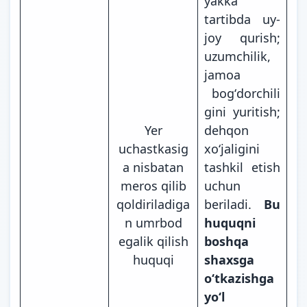
yakka
tartibda uy-
joy qurish;
uzumchilik,
jamoa
bogʻdorchili
gini yuritish;
Yer
dehqon
uchastkasig
xoʻjaligini
a nisbatan
tashkil etish
meros qilib
uchun
qoldiriladiga
beriladi.
Bu
n umrbod
huquqni
egalik qilish
boshqa
huquqi
shaxsga
oʻtkazishga
yoʻl