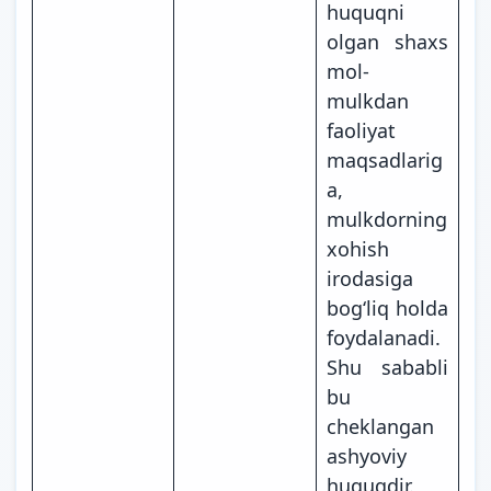
huquqni
olgan shaxs
mol-
mulkdan
faoliyat
maqsadlarig
a,
mulkdorning
xohish
irodasiga
bogʻliq holda
foydalanadi.
Shu sababli
bu
cheklangan
ashyoviy
huquqdir.