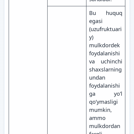
Bu huquq
egasi
(uzufruktuari
y)
mulkdordek
foydalanishi
va uchinchi
shaxslarning
undan
foydalanishi
ga yoʻl
qoʻymasligi
mumkin,
ammo
mulkdordan
farqli