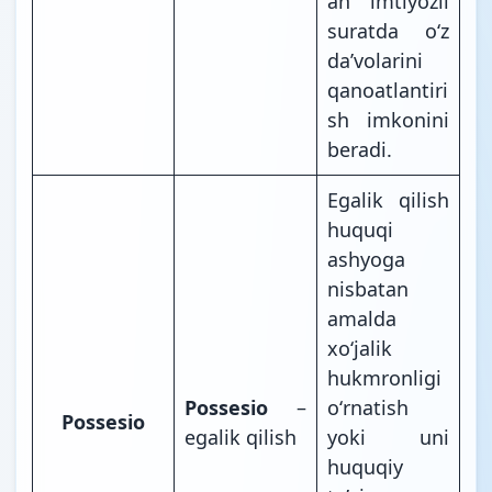
an imtiyozli
suratda oʻz
daʼvolarini
qanoatlantiri
sh imkonini
beradi.
Egalik qilish
huquqi
ashyoga
nisbatan
amalda
xoʻjalik
hukmronligi
Possesio
–
oʻrnatish
Possesio
egalik qilish
yoki uni
huquqiy