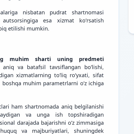
malariga nisbatan pudrat shartnomasi
 autsorsingiga esa xizmat koʻrsatish
iq etilishi mumkin.
ng muhim sharti uning predmeti
niq va batafsil tavsiflangan boʻlishi,
digan xizmatlarning toʻliq roʻyxati, sifat
va boshqa muhim parametrlarni oʻz ichiga
lari ham shartnomada aniq belgilanishi
anlaydigan va unga ish topshiradigan
ional darajada bajarishni oʻz zimmasiga
g huquq va majburiyatlari, shuningdek