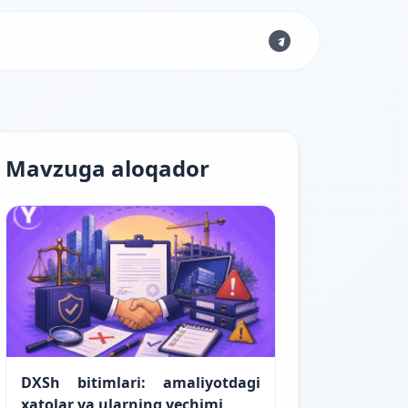
Mavzuga aloqador
DXSh bitimlari: amaliyotdagi
xatolar va ularning yechimi