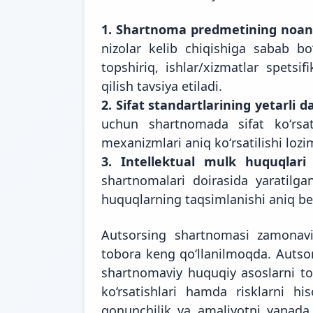
1. Shartnoma predmetining noani
nizolar kelib chiqishiga sabab bo
topshiriq, ishlar/xizmatlar spetsif
qilish tavsiya etiladi.
2. Sifat standartlarining yetarli 
uchun shartnomada sifat koʻrsat
mexanizmlari aniq koʻrsatilishi lozi
3. Intellektual mulk huquqlar
shartnomalari doirasida yaratilg
huquqlarning taqsimlanishi aniq bel
Autsorsing shartnomasi zamonavi
tobora keng qoʻllanilmoqda. Autso
shartnomaviy huquqiy asoslarni to‘
ko‘rsatishlari hamda risklarni hi
qonunchilik va amaliyotni yanada t