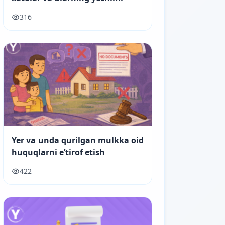
316
Yer va unda qurilgan mulkka oid
huquqlarni e’tirof etish
422