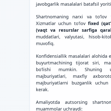
javobgarlik masalalari batafsil yoriti
Shartnomaning narxi va toʻlov
Xizmatlar uchun toʻlov
fixed (qat
(vaqt va resurslar sarfiga qara
muddatlari, valyutasi, hisob-kit
muvofiq.
Konfidensiallik masalalari alohida e
buyurtmachining tijorat siri, m
boʻlishi mumkin. Shuning uc
majburiyatlari, maxfiy axbor
majburiyatlarni buzganlik uchun j
kerak.
Amaliyotda autsorsing shartno
muammolar uchraydi: