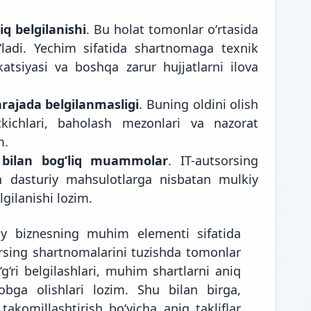
q belgilanishi
. Bu holat tomonlar oʻrtasida
ʻladi. Yechim sifatida shartnomaga texnik
ikatsiyasi va boshqa zarur hujjatlarni ilova
darajada belgilanmasligi
. Buning oldini olish
kichlari, baholash mezonlari va nazorat
m.
i bilan bogʻliq muammolar
. IT-autsorsing
an dasturiy mahsulotlarga nisbatan mulkiy
gilanishi lozim.
y biznesning muhim elementi sifatida
rsing shartnomalarini tuzishda tomonlar
g‘ri belgilashlari, muhim shartlarni aniq
sobga olishlari lozim. Shu bilan birga,
akomillashtirish bo‘yicha aniq takliflar