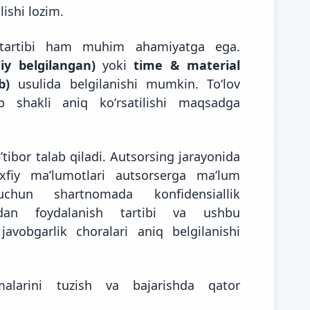
lishi lozim.
 tartibi ham muhim ahamiyatga ega.
ʼiy belgilangan)
yoki
time & material
b)
usulida belgilanishi mumkin. Toʻlov
ob shakli aniq koʻrsatilishi maqsadga
ʼtibor talab qiladi. Autsorsing jarayonida
axfiy maʼlumotlari autsorserga maʼlum
hun shartnomada konfidensiallik
otdan foydalanish tartibi va ushbu
avobgarlik choralari aniq belgilanishi
malarini tuzish va bajarishda qator