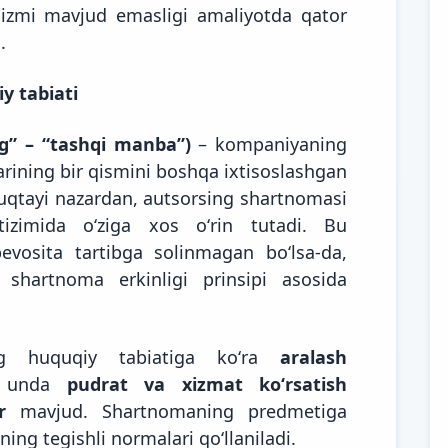
izmi mavjud emasligi amaliyotda qator
.
y tabiati
ng” – “tashqi manba”)
– kompaniyaning
larining bir qismini boshqa ixtisoslashgan
 nuqtayi nazardan, autsorsing shartnomasi
tizimida oʻziga xos oʻrin tutadi. Bu
vosita tartibga solinmagan boʻlsa-da,
shartnoma erkinligi prinsipi asosida
ing huquqiy tabiatiga koʻra
aralash
i unda
pudrat va xizmat koʻrsatish
r
mavjud. Shartnomaning predmetiga
ning tegishli normalari qoʻllaniladi.