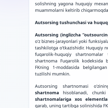
solishning yagona huquqiy mexan
muammolarni keltirib chiqarmoqda
Autsorsing tushunchasi va huquqi
Autsorsing (inglizcha “outsourci
oʻz biznes-jarayonlari yoki funksiya
tashkilotga oʻtkazishidir. Huquqiy
fuqarolik-huquqiy shartnomalar 
shartnoma Fuqarolik kodeksida be
FKning 1-moddasida belgilangan 
tuzilishi mumkin.
Autsorsing shartnomasi oʻzin
shartnoma
hisoblanadi, chunk
shartnomalariga xos elementla
qarab, uning tartibga solinishida FK