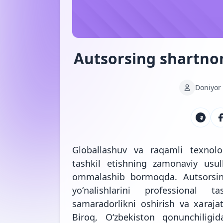
Autsorsing shartno
Doniyor
Globallashuv va raqamli texnologi
tashkil etishning zamonaviy usull
ommalashib bormoqda. Autsorsing
yoʻnalishlarini professional t
samaradorlikni oshirish va xarajat
Biroq, Oʻzbekiston qonunchiligid