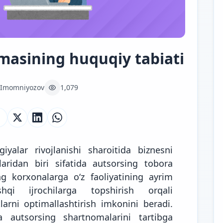
masining huquqiy tabiati
 Imomniyozov
1,079
yalar rivojlanishi sharoitida biznesni
aridan biri sifatida autsorsing tobora
 korxonalarga oʻz faoliyatining ayrim
ashqi ijrochilarga topshirish orqali
larni optimallashtirish imkonini beradi.
a autsorsing shartnomalarini tartibga