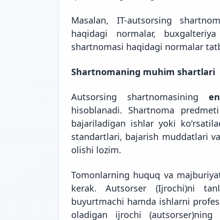
Masalan, IT-autsorsing shartno
haqidagi normalar, buxgalteriya
shartnomasi haqidagi normalar tatb
Shartnomaning muhim shartlari
Autsorsing shartnomasining
e
hisoblanadi. Shartnoma predmeti a
bajariladigan ishlar yoki koʻrsatila
standartlari, bajarish muddatlari 
olishi lozim.
Tomonlarning huquq va majburiyat
kerak. Autsorser (Ijrochi)ni t
buyurtmachi hamda ishlarni profess
oladigan ijrochi (autsorser)nin