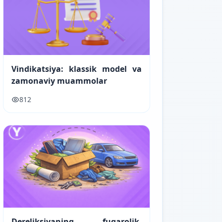
Vindikatsiya: klassik model va
zamonaviy muammolar
812
Dereliksiyaning fuqarolik-