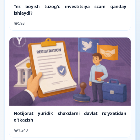
Tez boyish tuzog‘i: investitsiya scam qanday
ishlaydi?
593
Notijorat yuridik shaxslarni davlat ro‘yxatidan
o‘tkazish
1,240