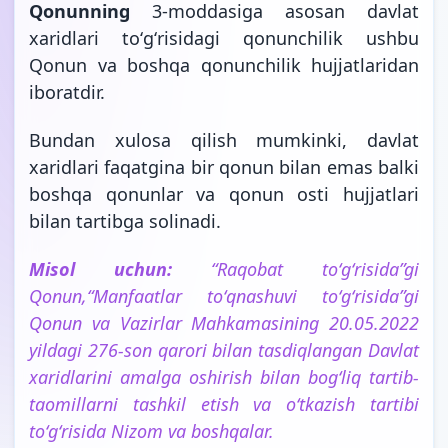
Qonunning
3-moddasiga asosan davlat
xaridlari toʻgʻrisidagi qonunchilik ushbu
Qonun va boshqa qonunchilik hujjatlaridan
iboratdir.
Bundan xulosa qilish mumkinki, davlat
xaridlari faqatgina bir qonun bilan emas balki
boshqa qonunlar va qonun osti hujjatlari
bilan tartibga solinadi.
Misol uchun:
“Raqobat toʻgʻrisida”gi
Qonun,“Manfaatlar toʻqnashuvi toʻgʻrisida”gi
Qonun va Vazirlar Mahkamasining 20.05.2022
yildagi 276-son qarori bilan tasdiqlangan Davlat
xaridlarini amalga oshirish bilan bogʻliq tartib-
taomillarni tashkil etish va oʻtkazish tartibi
toʻgʻrisida Nizom va boshqalar.