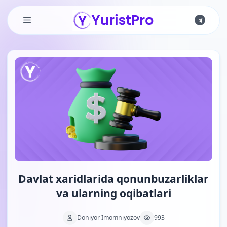
Skip to main content
Davlat xaridlarida qonunbuzarliklar
va ularning oqibatlari
Doniyor Imomniyozov
993