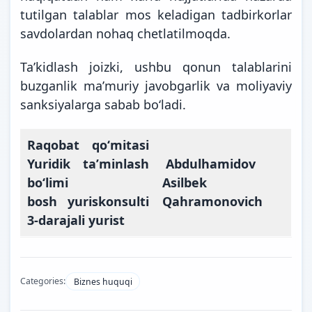
tutilgan talablar mos keladigan tadbirkorlar
savdolardan nohaq chetlatilmoqda.
Taʼkidlash joizki, ushbu qonun talablarini
buzganlik maʼmuriy javobgarlik va moliyaviy
sanksiyalarga sabab boʻladi.
Raqobat qoʻmitasi
Yuridik taʼminlash
Abdulhamidov
boʻlimi
Asilbek
bosh yuriskonsulti
Qahramonovich
3-darajali yurist
Categories:
Biznes huquqi