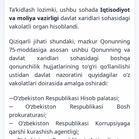
Taʼkidlash lozimki, ushbu sohada
Iqtisodiyot
va moliya vazirligi
davlat xaridlari sohasidagi
vakolatli organ hisoblandi.
Qiziqarli jihati shundaki, mazkur Qonunning
75-moddasiga asosan ushbu Qonunning va
davlat xaridlari sohasidagi boshqa
qonunchilik hujjatlarining toʻgʻri qoʻllanilishi
ustidan davlat nazoratini quyidagilar oʻz
vakolatlari doirasida amalga oshiradi:
➖
Oʻzbekiston Respublikasi Hisob palatasi;
➖
Oʻzbekiston Respublikasi Bosh
prokuraturasi;
➖
Oʻzbekiston Respublikasi Korrupsiyaga
qarshi kurashish agentligi;