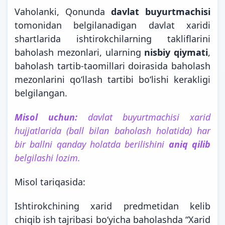
Vaholanki, Qonunda
davlat buyurtmachisi
tomonidan belgilanadigan davlat xaridi
shartlarida ishtirokchilarning takliflarini
baholash mezonlari, ularning
nisbiy qiymati
,
baholash tartib-taomillari doirasida baholash
mezonlarini qoʻllash tartibi boʻlishi kerakligi
belgilangan.
Misol uchun:
davlat buyurtmachisi xarid
hujjatlarida (ball bilan baholash holatida) har
bir ballni qanday holatda berilishini
aniq qilib
belgilashi lozim.
Misol tariqasida:
Ishtirokchining xarid predmetidan kelib
chiqib ish tajribasi boʻyicha baholashda “Xarid