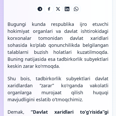
Bugungi kunda respublika ijro etuvchi
hokimiyat organlari va davlat ishtirokidagi
korxonalar tomonidan davlat xaridlari
sohasida koʻplab qonunchilikda belgilangan
talablarni buzish holatlari kuzatilmoqda.
Buning natijasida esa tadbirkorlik subyektlari
keskin zarar koʻrmoqda.
Shu bois, tadbirkorlik subyektlari davlat
xaridlardan “zarar” koʻrganda vakolatli
organlarga murojaat qilish huquqi
mavjudligini eslatib oʻtmoqchimiz.
Demak,
“Davlat xaridlari toʻgʻrisida”gi