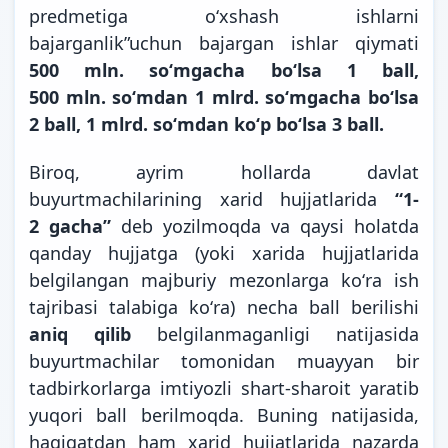
predmetiga oʻxshash ishlarni
bajarganlik”uchun bajargan ishlar qiymati
500 mln. soʻmgacha boʻlsa 1 ball,
500 mln. soʻmdan 1 mlrd. soʻmgacha boʻlsa
2 ball, 1 mlrd. soʻmdan koʻp boʻlsa 3 ball.
Biroq, ayrim hollarda davlat
buyurtmachilarining xarid hujjatlarida
“1-
2 gacha”
deb yozilmoqda va qaysi holatda
qanday hujjatga (yoki xarida hujjatlarida
belgilangan majburiy mezonlarga koʻra ish
tajribasi talabiga koʻra) necha ball berilishi
aniq qilib
belgilanmaganligi natijasida
buyurtmachilar tomonidan muayyan bir
tadbirkorlarga imtiyozli shart-sharoit yaratib
yuqori ball berilmoqda. Buning natijasida,
haqiqatdan ham xarid hujjatlarida nazarda