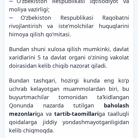
➖
Oʻzbekiston Respublikasi Iqtisodiyot va
moliya vazirligi;
➖
Oʻzbekiston Respublikasi Raqobatni
rivojlantirish va isteʼmolchilar huquqlarini
himoya qilish qoʻmitasi.
Bundan shuni xulosa qilish mumkinki, davlat
xaridlarini 5 ta davlat organi oʻzining vakolat
doirasidan kelib chiqib nazorat qiladi.
Bundan tashqari, hozirgi kunda eng koʻp
uchrab kelayotgan muammolardan biri, bu
buyurtmachilar tomonidan taʼkidlangan
Qonunda nazarda tutilgan
baholash
mezonlari
ga va
tartib-taomillari
ga taalluqli
qoidalarga jiddiy yondashmayotganligidan
kelib chiqmoqda.