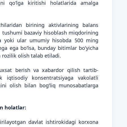
ni qoʻlga kiritishi holatlarida amalga
ilaridan birining aktivlarining balans
gi tushumi bazaviy hisoblash miqdorining
sa yoki ular umumiy hisobda 500 ming
ga ega boʻlsa, bunday bitimlar boʻyicha
ozilik olish talab etiladi.
uxsat berish va xabardor qilish tartib-
ik iqtisodiy konsentratsiyaga vakolatli
gini olish bilan bogʻliq munosabatlarga
n holatlar:
rilayotgan davlat ishtirokidagi korxona