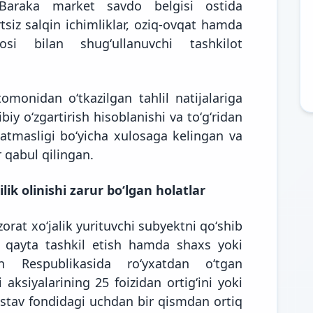
araka market savdo belgisi ostida
tsiz salqin ichimliklar, oziq-ovqat hamda
osi bilan shugʻullanuvchi tashkilot
monidan oʻtkazilgan tahlil natijalariga
biy oʻzgartirish hisoblanishi va toʻgʻridan
rsatmasligi boʻyicha xulosaga kelingan va
 qabul qilingan.
ik olinishi zarur boʻlgan holatlar
orat xoʻjalik yurituvchi subyektni qoʻshib
i qayta tashkil etish hamda shaxs yoki
on Respublikasida roʻyxatdan oʻtgan
 aksiyalarining 25 foizidan ortigʻini yoki
ustav fondidagi uchdan bir qismdan ortiq