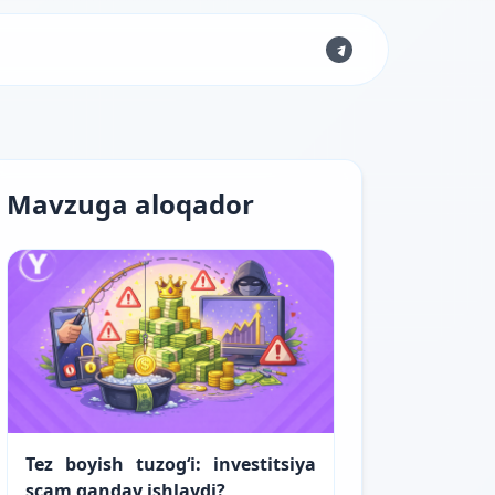
Mavzuga aloqador
Tez boyish tuzog‘i: investitsiya
scam qanday ishlaydi?