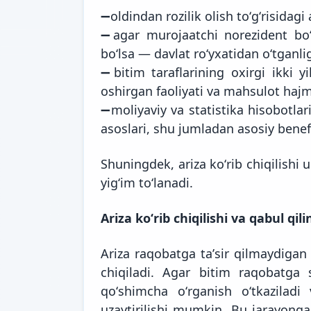
➖oldindan rozilik olish toʻgʻrisidagi 
➖agar murojaatchi norezident boʻ
boʻlsa — davlat roʻyxatidan oʻtganlig
➖bitim taraflarining oxirgi ikki
oshirgan faoliyati va mahsulot hajml
➖moliyaviy va statistika hisobotlar
asoslari, shu jumladan asosiy benef
Shuningdek, ariza koʻrib chiqilishi
yigʻim toʻlanadi.
Ariza koʻrib chiqilishi va qabul qil
Ariza raqobatga taʼsir qilmaydigan
chiqiladi. Agar bitim raqobatga s
qoʻshimcha oʻrganish oʻtkazilad
uzaytirilishi mumkin. Bu jarayonga 