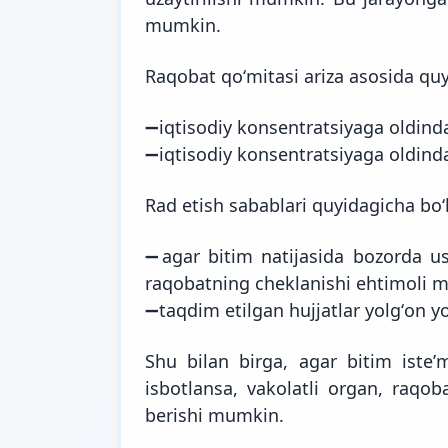
mumkin.
Raqobat qoʻmitasi ariza asosida quyi
➖iqtisodiy konsentratsiyaga oldindan
➖iqtisodiy konsentratsiyaga oldinda
Rad etish sabablari quyidagicha bo
➖agar bitim natijasida bozorda us
raqobatning cheklanishi ehtimoli m
➖taqdim etilgan hujjatlar yolgʻon yo
Shu bilan birga, agar bitim isteʼm
isbotlansa, vakolatli organ, raqob
berishi mumkin.