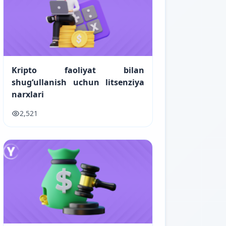
Kripto faoliyat bilan
shugʻullanish uchun litsenziya
narxlari
2,521