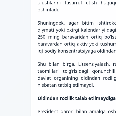
ulushlarini tasarruf etish huquqi
oshiriladi.
Shuningdek, agar bitim ishtirokch
qiymati yoki oxirgi kalendar yilda
250 ming baravaridan ortiq boʻl
baravardan ortiq aktiv yoki tushum
iqtisodiy konsentratsiyaga oldindan r
Shu bilan birga, Litsenziyalash, r
taomillari toʻgʻrisidagi qonunchil
davlat organining oldindan rozili
nisbatan tatbiq etilmaydi.
Oldindan rozilik talab etilmaydiga
Prezident qarori bilan amalga oshi