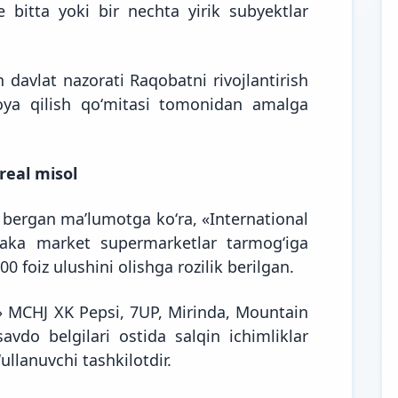
bitta yoki bir nechta yirik subyektlar
 davlat nazorati Raqobatni rivojlantirish
moya qilish qoʻmitasi tomonidan amalga
real misol
i bergan
maʼlumotga koʻra,
«International
aka market supermarketlar tarmogʻiga
0 foiz ulushini olishga rozilik berilgan.
» MCHJ XK Pepsi, 7UP, Mirinda, Mountain
vdo belgilari ostida salqin ichimliklar
ʻullanuvchi tashkilotdir.