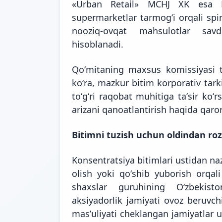
«Urban Retail» MCHJ XK esa B
supermarketlar tarmogʻi orqali spir
nooziq-ovqat mahsulotlar savd
hisoblanadi.
Qoʻmitaning maxsus komissiyasi to
koʻra, mazkur bitim korporativ tarki
toʻgʻri raqobat muhitiga taʼsir koʻ
arizani qanoatlantirish haqida qaror
Bitimni tuzish uchun oldindan rozil
Konsentratsiya bitimlari ustidan naz
olish yoki qoʻshib yuborish orqal
shaxslar guruhining Oʻzbekist
aksiyadorlik jamiyati ovoz beruvchi
masʼuliyati cheklangan jamiyatlar 