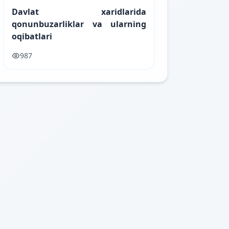
Davlat xaridlarida
qonunbuzarliklar va ularning
oqibatlari
987