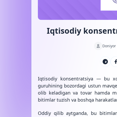
Iqtisodiy konsent
Doniyor
Iqtisodiy konsentratsiya — bu xoʻ
guruhining bozordagi ustun mavqein
olib keladigan va tovar hamda mol
bitimlar tuzish va boshqa harakatla
Oddiy qilib aytganda, bu bitimla