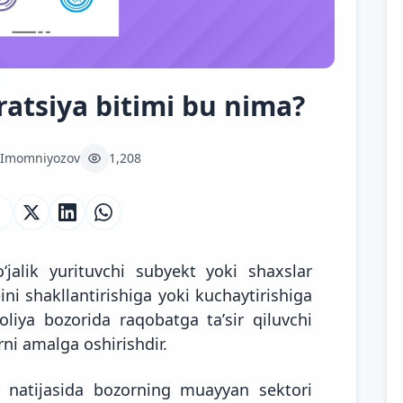
ratsiya bitimi bu nima?
 Imomniyozov
1,208
jalik yurituvchi subyekt yoki shaxslar
i shakllantirishiga yoki kuchaytirishiga
iya bozorida raqobatga taʼsir qiluvchi
rni amalga oshirishdir.
r natijasida bozorning muayyan sektori