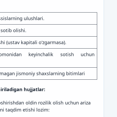
islarning ulushlari.
sotib olishi.
hi (ustav kapitali oʻzgarmasa).
i tomonidan keyinchalik sotish uchun
magan jismoniy shaxslarning bitimlari
riladigan hujjatlar:
shirishdan oldin rozilik olish uchun ariza
ni taqdim etishi lozim: