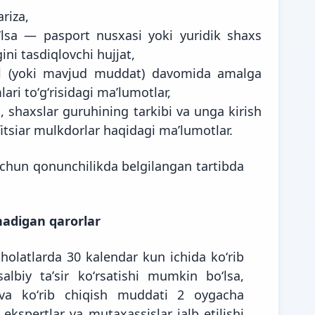
ariza,
lsa — pasport nusxasi yoki yuridik shaxs
ini tasdiqlovchi hujjat,
 yil (yoki mavjud muddat) davomida amalga
ari toʻgʻrisidagi maʼlumotlar,
i, shaxslar guruhining tarkibi va unga kirish
itsiar mulkdorlar haqidagi maʼlumotlar.
 uchun qonunchilikda belgilangan tartibda
inadigan qarorlar
 holatlarda 30 kalendar kun ichida koʻrib
albiy taʼsir koʻrsatishi mumkin boʻlsa,
i va koʻrib chiqish muddati 2 oygacha
ekspertlar va mutaxassislar jalb etilishi