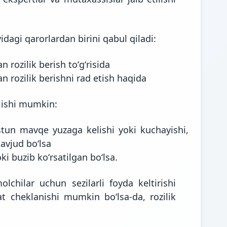
dagi qarorlardan birini qabul qiladi:
 rozilik berish toʻgʻrisida
n rozilik berishni rad etish haqida
ʻlishi mumkin:
tun mavqe yuzaga kelishi yoki kuchayishi,
avjud boʻlsa
ki buzib koʻrsatilgan boʻlsa.
olchilar uchun sezilarli foyda keltirishi
at cheklanishi mumkin boʻlsa-da, rozilik