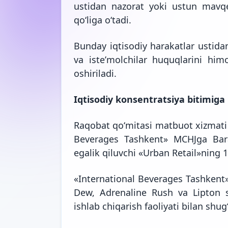
ustidan nazorat yoki ustun mavqe 
qoʻliga oʻtadi.
Bunday iqtisodiy harakatlar ustidan
va isteʼmolchilar huquqlarini hi
oshiriladi.
Iqtisodiy konsentratsiya bitimiga 
Raqobat qoʻmitasi matbuot xizmat
Beverages Tashkent» MCHJga Bar
egalik qiluvchi «Urban Retail»ning 10
«International Beverages Tashkent
Dew, Adrenaline Rush va Lipton sa
ishlab chiqarish faoliyati bilan shug