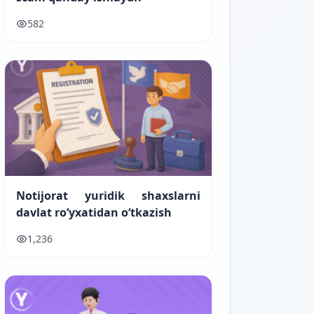
582
Notijorat yuridik shaxslarni
davlat ro‘yxatidan o‘tkazish
1,236