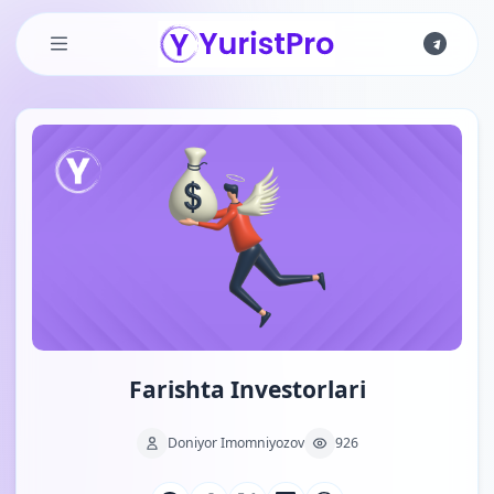
Skip to main content
Farishta Investorlari
Doniyor Imomniyozov
926