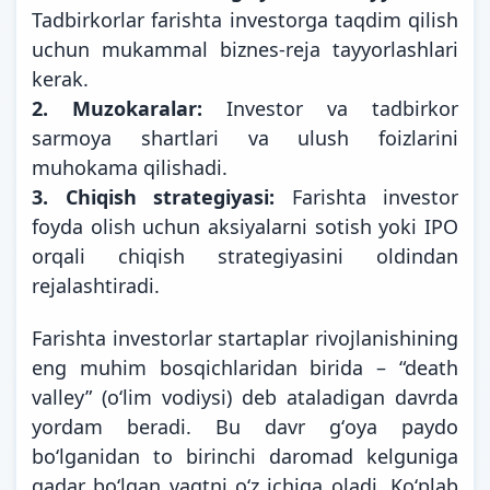
Tadbirkorlar farishta investorga taqdim qilish
uchun mukammal biznes-reja tayyorlashlari
kerak.
2. Muzokaralar:
Investor va tadbirkor
sarmoya shartlari va ulush foizlarini
muhokama qilishadi.
3. Chiqish strategiyasi:
Farishta investor
foyda olish uchun aksiyalarni sotish yoki IPO
orqali chiqish strategiyasini oldindan
rejalashtiradi.
Farishta investorlar startaplar rivojlanishining
eng muhim bosqichlaridan birida – “death
valley” (oʻlim vodiysi) deb ataladigan davrda
yordam beradi. Bu davr gʻoya paydo
boʻlganidan to birinchi daromad kelguniga
qadar boʻlgan vaqtni oʻz ichiga oladi. Koʻplab