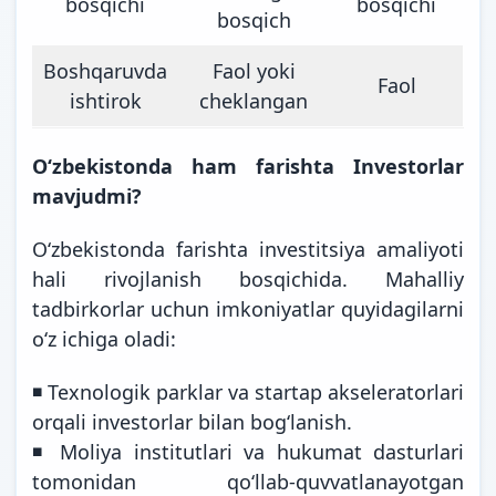
bosqichi
bosqichi
bosqich
Boshqaruvda
Faol yoki
Faol
ishtirok
cheklangan
Oʻzbekistonda ham farishta Investorlar
mavjudmi?
Oʻzbekistonda farishta investitsiya amaliyoti
hali rivojlanish bosqichida. Mahalliy
tadbirkorlar uchun imkoniyatlar quyidagilarni
oʻz ichiga oladi:
◾️ Texnologik parklar va startap akseleratorlari
orqali investorlar bilan bogʻlanish.
◾️ Moliya institutlari va hukumat dasturlari
tomonidan qoʻllab-quvvatlanayotgan