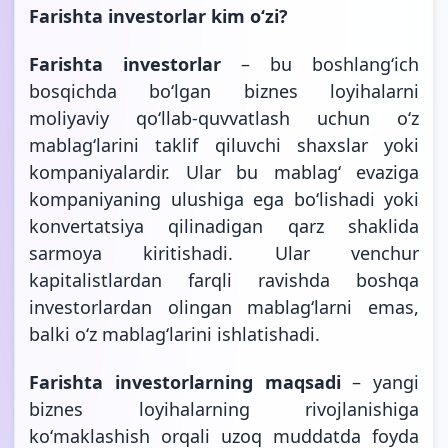
Farishta investorlar kim oʻzi?
Farishta investorlar
– bu boshlangʻich
bosqichda boʻlgan biznes loyihalarni
moliyaviy qoʻllab-quvvatlash uchun oʻz
mablagʻlarini taklif qiluvchi shaxslar yoki
kompaniyalardir. Ular bu mablagʻ evaziga
kompaniyaning ulushiga ega boʻlishadi yoki
konvertatsiya qilinadigan qarz shaklida
sarmoya kiritishadi. Ular venchur
kapitalistlardan farqli ravishda boshqa
investorlardan olingan mablagʻlarni emas,
balki oʻz mablagʻlarini ishlatishadi.
Farishta investorlarning maqsadi
– yangi
biznes loyihalarning rivojlanishiga
koʻmaklashish orqali uzoq muddatda foyda