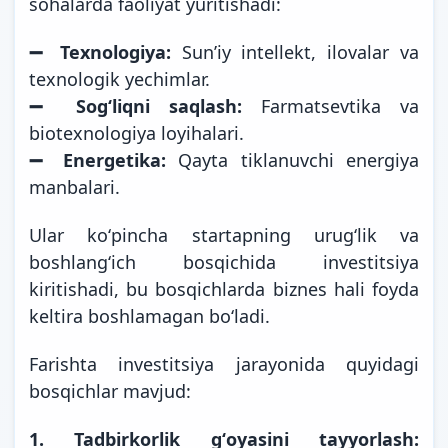
sohalarda faoliyat yuritishadi:
➖
Texnologiya:
Sunʼiy intellekt, ilovalar va
texnologik yechimlar.
➖
Sogʻliqni saqlash:
Farmatsevtika va
biotexnologiya loyihalari.
➖
Energetika:
Qayta tiklanuvchi energiya
manbalari.
Ular koʻpincha startapning urugʻlik va
boshlangʻich bosqichida investitsiya
kiritishadi, bu bosqichlarda biznes hali foyda
keltira boshlamagan boʻladi.
Farishta investitsiya jarayonida quyidagi
bosqichlar mavjud:
1. Tadbirkorlik gʻoyasini tayyorlash: