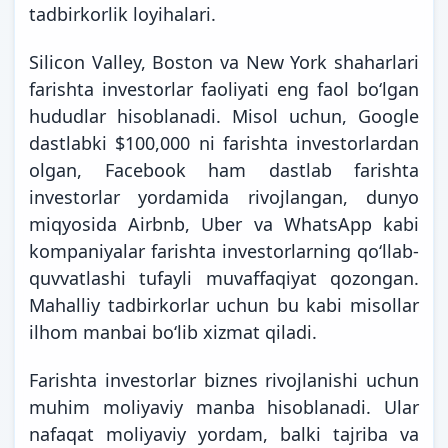
tadbirkorlik loyihalari.
Silicon Valley, Boston va New York shaharlari
farishta investorlar faoliyati eng faol boʻlgan
hududlar hisoblanadi. Misol uchun, Google
dastlabki $100,000 ni farishta investorlardan
olgan, Facebook ham dastlab farishta
investorlar yordamida rivojlangan, dunyo
miqyosida Airbnb, Uber va WhatsApp kabi
kompaniyalar farishta investorlarning qoʻllab-
quvvatlashi tufayli muvaffaqiyat qozongan.
Mahalliy tadbirkorlar uchun bu kabi misollar
ilhom manbai boʻlib xizmat qiladi.
Farishta investorlar biznes rivojlanishi uchun
muhim moliyaviy manba hisoblanadi. Ular
nafaqat moliyaviy yordam, balki tajriba va