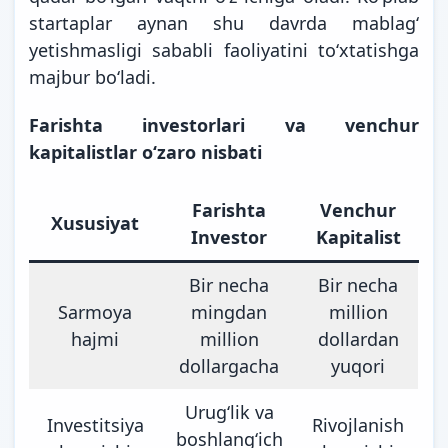
startaplar aynan shu davrda mablagʻ
yetishmasligi sababli faoliyatini toʻxtatishga
majbur boʻladi.
Farishta investorlari va venchur
kapitalistlar oʻzaro nisbati
Farishta
Venchur
Xususiyat
Investor
Kapitalist
Bir necha
Bir necha
Sarmoya
mingdan
million
hajmi
million
dollardan
dollargacha
yuqori
Urugʻlik va
Investitsiya
Rivojlanish
boshlangʻich