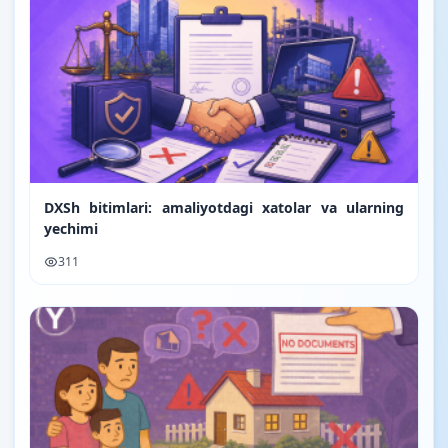
DXSh bitimlari: amaliyotdagi xatolar va ularning
yechimi
311