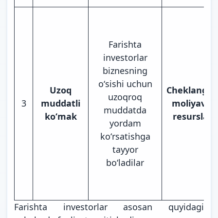
Farishta
investorlar
biznesning
oʻsishi uchun
Uzoq
Cheklanga
uzoqroq
3
muddatli
moliyaviy
muddatda
koʻmak
resurslar
yordam
koʻrsatishga
tayyor
boʻladilar
Farishta investorlar asosan quyidagi