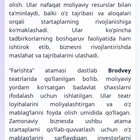
olish. Ular nafaqat moliyaviy resurslar bilan
taʼminlaydi, balki oʻz tajribasi va aloqalari
orqali startaplarning rivojlanishiga
koʻmaklashadi. Ular koʻpincha
tadbirkorlarning boshqaruv faoliyatida ham
ishtirok etib, biznesni rivojlantirishda
maslahat va tajribalarini ulashadi.
“Farishta” atamasi dastlab
Brodvey
teatrlarida qoʻllanilgan boʻlib, moliyaviy
yordam koʻrsatgan badavlat shaxslarni
ifodalash uchun ishlatilgan. Ular teatr
loyihalarini moliyalashtirgan va oʻz
mablagʻlarini foyda olish umidida qoʻllagan.
Zamonaviy biznesda ushbu atama
startaplarni qoʻllab-quvvatlash uchun oʻz
mablagʻlarini sarflaydigan investorlarni