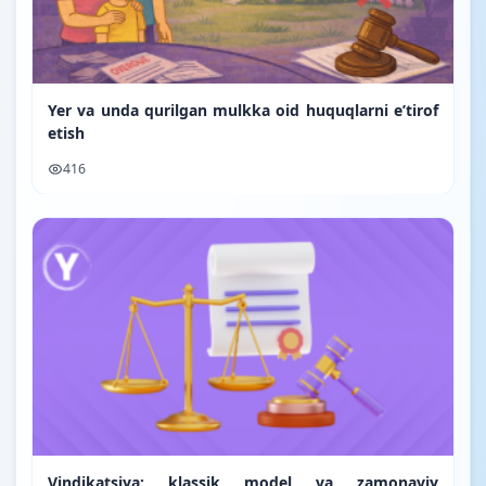
Yer va unda qurilgan mulkka oid huquqlarni e’tirof
etish
416
Vindikatsiya: klassik model va zamonaviy