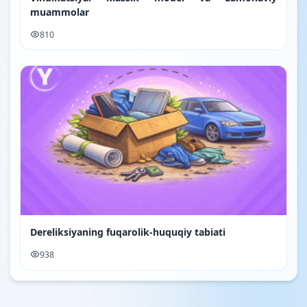
muammolar
810
Dereliksiyaning fuqarolik-huquqiy tabiati
938