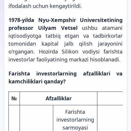
ifodalash uchun kengaytirildi.
1978-yilda Nyu-Xempshir Universitetining
professor Uilyam Vetsel
ushbu atamani
iqtisodiyotga tatbiq etgan va tadbirkorlar
tomonidan kapital jalb qilish jarayonini
oʻrgangan. Hozirda Silikon vodiysi farishta
investorlar faoliyatining markazi hisoblanadi.
Farishta investorlarning afzalliklari va
kamchiliklari qanday?
№
Afzalliklar
Kam
Farishta
investorlarning
sarmoyasi