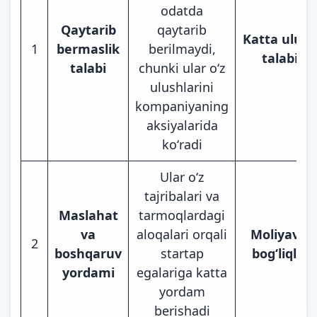
odatda
Qaytarib
qaytarib
Katta ulush
1
bermaslik
berilmaydi,
talabi
talabi
chunki ular oʻz
ulushlarini
kompaniyaning
aksiyalarida
koʻradi
Ular oʻz
tajribalari va
Maslahat
tarmoqlardagi
va
aloqalari orqali
Moliyaviy
2
boshqaruv
startap
bogʻliqlik
yordami
egalariga katta
yordam
berishadi