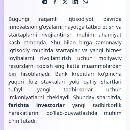
Bugungi raqamli iqtisodiyot davrida
innovatsion gʻoyalarni hayotga tatbiq etish va
startaplarni rivojlantirish muhim ahamiyat
kasb etmoqda. Shu bilan birga zamonaviy
iqtisodiy muhitda startaplar va yangi biznes
loyihalarni rivojlantirish uchun moliyaviy
resurslarni topish eng katta muammolardan
biri hisoblanadi. Bank kreditlari koʻpincha
yuqori foiz stavkalari yoki qatʼiy shartlari
tufayli yangi tadbirkorlar uchun
imkoniyatlarni cheklaydi. Shunday sharoitda,
farishta investorlar
yangi tadbirkorlik
harakatlarini qoʻllab-quvvatlashda muhim
oʻrin tutadi.