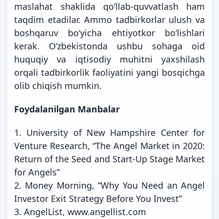
maslahat shaklida qoʻllab-quvvatlash ham
taqdim etadilar. Ammo tadbirkorlar ulush va
boshqaruv boʻyicha ehtiyotkor boʻlishlari
kerak. Oʻzbekistonda ushbu sohaga oid
huquqiy va iqtisodiy muhitni yaxshilash
orqali tadbirkorlik faoliyatini yangi bosqichga
olib chiqish mumkin.
Foydalanilgan Manbalar
1. University of New Hampshire Center for
Venture Research, “The Angel Market in 2020:
Return of the Seed and Start-Up Stage Market
for Angels”
2. Money Morning, “Why You Need an Angel
Investor Exit Strategy Before You Invest”
3. AngelList, www.angellist.com