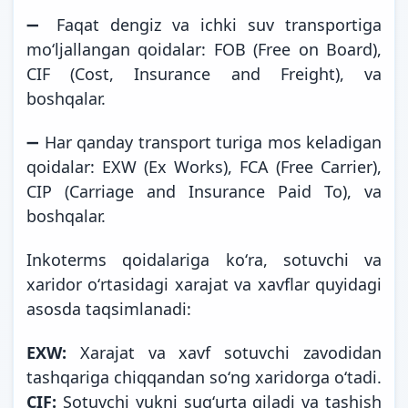
➖ Faqat dengiz va ichki suv transportiga
moʻljallangan qoidalar: FOB (Free on Board),
CIF (Cost, Insurance and Freight), va
boshqalar.
➖ Har qanday transport turiga mos keladigan
qoidalar: EXW (Ex Works), FCA (Free Carrier),
CIP (Carriage and Insurance Paid To), va
boshqalar.
Inkoterms qoidalariga koʻra, sotuvchi va
xaridor oʻrtasidagi xarajat va xavflar quyidagi
asosda taqsimlanadi:
EXW:
Xarajat va xavf sotuvchi zavodidan
tashqariga chiqqandan soʻng xaridorga oʻtadi.
CIF:
Sotuvchi yukni sugʻurta qiladi va tashish