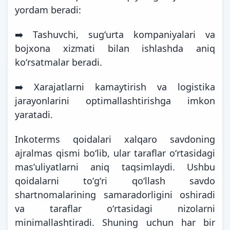
yordam beradi:
➡️ Tashuvchi, sugʻurta kompaniyalari va
bojxona xizmati bilan ishlashda aniq
koʻrsatmalar beradi.
➡️ Xarajatlarni kamaytirish va logistika
jarayonlarini optimallashtirishga imkon
yaratadi.
Inkoterms qoidalari xalqaro savdoning
ajralmas qismi boʻlib, ular taraflar oʻrtasidagi
masʼuliyatlarni aniq taqsimlaydi. Ushbu
qoidalarni toʻgʻri qoʻllash savdo
shartnomalarining samaradorligini oshiradi
va taraflar oʻrtasidagi nizolarni
minimallashtiradi. Shuning uchun har bir