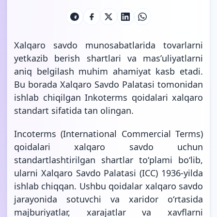
Xalqaro savdo munosabatlarida tovarlarni
yetkazib berish shartlari va masʼuliyatlarni
aniq belgilash muhim ahamiyat kasb etadi.
Bu borada Xalqaro Savdo Palatasi tomonidan
ishlab chiqilgan Inkoterms qoidalari xalqaro
standart sifatida tan olingan.
Incoterms (International Commercial Terms)
qoidalari xalqaro savdo uchun
standartlashtirilgan shartlar toʻplami boʻlib,
ularni Xalqaro Savdo Palatasi (ICC) 1936-yilda
ishlab chiqqan. Ushbu qoidalar xalqaro savdo
jarayonida sotuvchi va xaridor oʻrtasida
majburiyatlar, xarajatlar va xavflarni