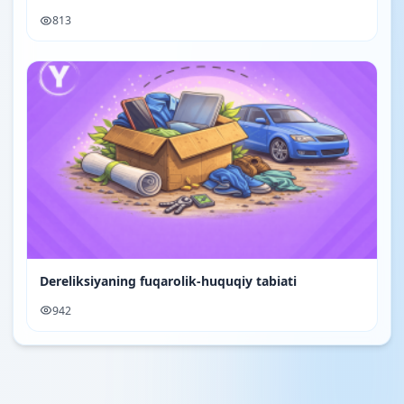
813
Dereliksiyaning fuqarolik-huquqiy tabiati
942