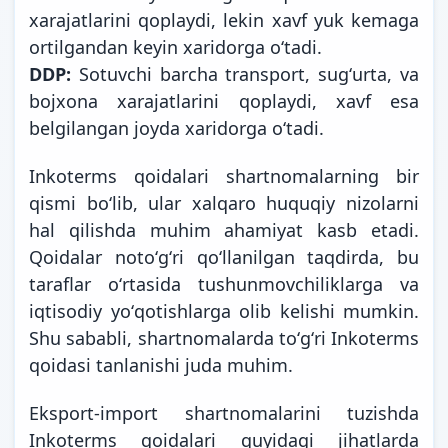
xarajatlarini qoplaydi, lekin xavf yuk kemaga
ortilgandan keyin xaridorga oʻtadi.
DDP:
Sotuvchi barcha transport, sugʻurta, va
bojxona xarajatlarini qoplaydi, xavf esa
belgilangan joyda xaridorga oʻtadi.
Inkoterms qoidalari shartnomalarning bir
qismi boʻlib, ular xalqaro huquqiy nizolarni
hal qilishda muhim ahamiyat kasb etadi.
Qoidalar notoʻgʻri qoʻllanilgan taqdirda, bu
taraflar oʻrtasida tushunmovchiliklarga va
iqtisodiy yoʻqotishlarga olib kelishi mumkin.
Shu sababli, shartnomalarda toʻgʻri Inkoterms
qoidasi tanlanishi juda muhim.
Eksport-import shartnomalarini tuzishda
Inkoterms qoidalari quyidagi jihatlarda