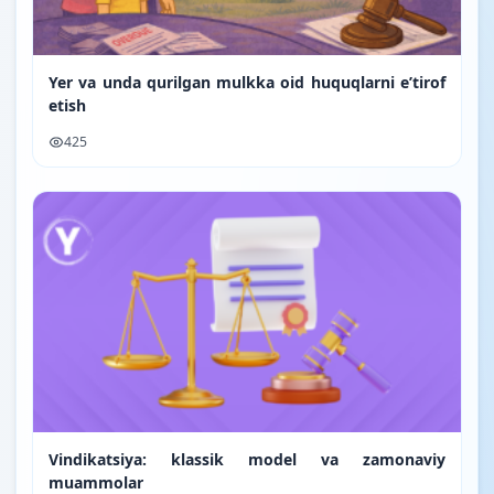
Yer va unda qurilgan mulkka oid huquqlarni e’tirof
etish
425
Vindikatsiya: klassik model va zamonaviy
muammolar