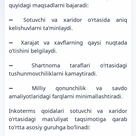
quyidagi maqsadlarni bajaradi:
➖ Sotuvchi va xaridor oʻrtasida aniq
kelishuvlarni taʼminlaydi.
➖ Xarajat va xavflarning qaysi nuqtada
oʻtishini belgilaydi.
➖ Shartnoma taraflari oʻrtasidagi
tushunmovchiliklarni kamaytiradi.
➖ Milliy qonunchilik va savdo
amaliyotlaridagi farqlarni minimallashtiradi.
Inkoterms qoidalari sotuvchi va xaridor
oʻrtasidagi masʼuliyat taqsimotiga qarab
toʻrtta asosiy guruhga boʻlinadi: