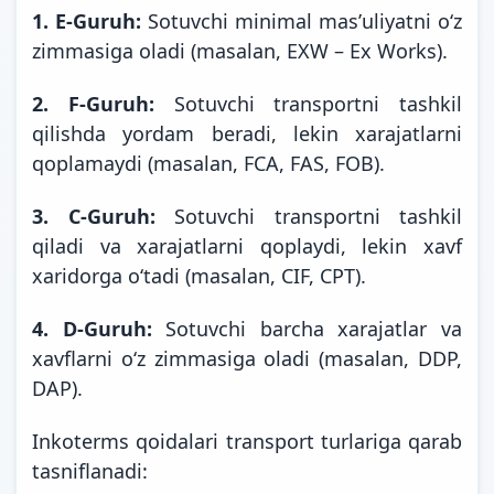
1. E-Guruh:
Sotuvchi minimal masʼuliyatni oʻz
zimmasiga oladi (masalan, EXW – Ex Works).
2. F-Guruh:
Sotuvchi transportni tashkil
qilishda yordam beradi, lekin xarajatlarni
qoplamaydi (masalan, FCA, FAS, FOB).
3. C-Guruh:
Sotuvchi transportni tashkil
qiladi va xarajatlarni qoplaydi, lekin xavf
xaridorga oʻtadi (masalan, CIF, CPT).
4. D-Guruh:
Sotuvchi barcha xarajatlar va
xavflarni oʻz zimmasiga oladi (masalan, DDP,
DAP).
Inkoterms qoidalari transport turlariga qarab
tasniflanadi: