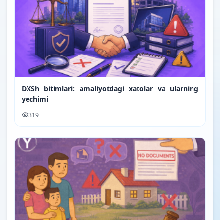
DXSh bitimlari: amaliyotdagi xatolar va ularning
yechimi
319