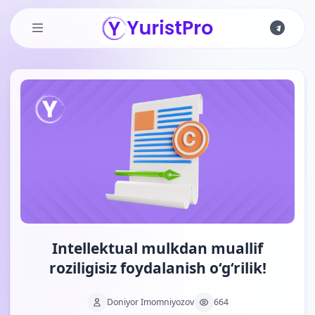
Skip to main content
Intellektual mulkdan muallif
roziligisiz foydalanish o‘g‘rilik!
Doniyor Imomniyozov
664