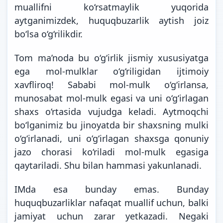
muallifni ko‘rsatmaylik yuqorida
aytganimizdek, huquqbuzarlik aytish joiz
bo‘lsa o‘g‘rilikdir.
Tom ma’noda bu o‘g‘irlik jismiy xususiyatga
ega mol-mulklar o‘g‘riligidan ijtimoiy
xavfliroq! Sababi mol-mulk o‘g‘irlansa,
munosabat mol-mulk egasi va uni o‘g‘irlagan
shaxs o‘rtasida vujudga keladi. Aytmoqchi
bo‘lganimiz bu jinoyatda bir shaxsning mulki
o‘g‘irlanadi, uni o‘g‘irlagan shaxsga qonuniy
jazo chorasi ko‘riladi mol-mulk egasiga
qaytariladi. Shu bilan hammasi yakunlanadi.
IMda esa bunday emas. Bunday
huquqbuzarliklar nafaqat muallif uchun, balki
jamiyat uchun zarar yetkazadi. Negaki