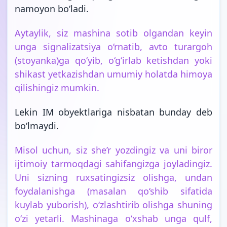
namoyon bo‘ladi.
Aytaylik, siz mashina sotib olgandan keyin
unga signalizatsiya o‘rnatib, avto turargoh
(stoyanka)ga qo‘yib, o‘g‘irlab ketishdan yoki
shikast yetkazishdan umumiy holatda himoya
qilishingiz mumkin.
Lekin IM obyektlariga nisbatan bunday deb
bo‘lmaydi.
Misol uchun, siz she’r yozdingiz va uni biror
ijtimoiy tarmoqdagi sahifangizga joyladingiz.
Uni sizning ruxsatingizsiz olishga, undan
foydalanishga (masalan qo‘shib sifatida
kuylab yuborish), o‘zlashtirib olishga shuning
o‘zi yetarli. Mashinaga o‘xshab unga qulf,