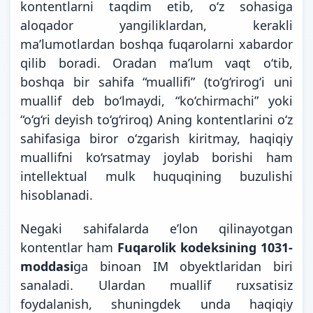
kontentlarni taqdim etib, o‘z sohasiga
aloqador yangiliklardan, kerakli
ma’lumotlardan boshqa fuqarolarni xabardor
qilib boradi. Oradan ma’lum vaqt o‘tib,
boshqa bir sahifa “muallifi” (to‘g‘rirog‘i uni
muallif deb bo‘lmaydi, “ko‘chirmachi” yoki
“o‘g‘ri deyish to‘g‘riroq) Aning kontentlarini o‘z
sahifasiga biror o‘zgarish kiritmay, haqiqiy
muallifni ko‘rsatmay joylab borishi ham
intellektual mulk huquqining buzulishi
hisoblanadi.
Negaki sahifalarda e’lon qilinayotgan
kontentlar ham
Fuqarolik kodeksining 1031-
moddasi
ga binoan IM obyektlaridan biri
sanaladi.
Ulardan muallif ruxsatisiz
foydalanish, shuningdek unda haqiqiy