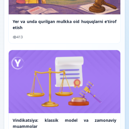
Yer va unda qurilgan mulkka oid huquqlarni e’tirof
etish
413
Vindikatsiya: klassik model va zamonaviy
muammolar