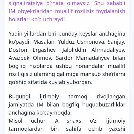
signalizatsiya o‘rnata olmaysiz. Shu sababli
IM obyektlaridan muallif rozilisiz foydalanish
holatlari ko‘p uchraydi.
Yaqin yillardan biri bunday keyslar anchagina
ko‘paydi. Masalan,
Yulduz Usmonova
,
Sanjay
,
Doston Ergashev
,
Jaloliddin Ahmadaliyev
,
Avazbek Olimov
,
Sardor Mamadaliyev
bilan
bog‘liq nizolarda ushbu honandalar muallif
roziligisiz ularning qalimiga mansub she’rlarni
qo‘shib sifatida kuylab yuborgan.
Bugungi ijtimoiy tarmoq rivojlangan
jamiyatda IM bilan bog‘liq huquqbuzarliklar
anchagina ko‘paymoqda.
Misol uchun A shaxs o‘zi ijtimoiy
tarmoqlardan biri sahifa ochib yaxshi