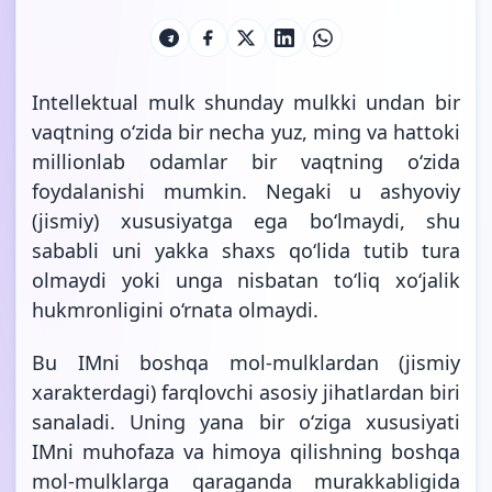
Intellektual mulk shunday mulkki undan bir
vaqtning o‘zida bir necha yuz, ming va hattoki
millionlab odamlar bir vaqtning o‘zida
foydalanishi mumkin. Negaki u ashyoviy
(jismiy) xususiyatga ega bo‘lmaydi, shu
sababli uni yakka shaxs qo‘lida tutib tura
olmaydi yoki unga nisbatan to‘liq xo‘jalik
hukmronligini o‘rnata olmaydi.
Bu IMni boshqa mol-mulklardan (jismiy
xarakterdagi) farqlovchi asosiy jihatlardan biri
sanaladi. Uning yana bir o‘ziga xususiyati
IMni muhofaza va himoya qilishning boshqa
mol-mulklarga qaraganda murakkabligida