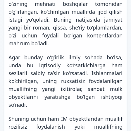
o‘zining mehnati boshqalar tomonidan
o‘g‘irlangan, ko‘chirilgan muallifda ijod qilish
istagi yo‘qoladi. Buning natijasida jamiyat
yangi bir roman, qissa, she’riy to‘plamlardan,
o‘zi uchun foydali bo‘lgan kontentlardan
mahrum bo‘ladi.
Agar bunday o‘g‘irlik ilmiy sohada bo‘lsa,
unda bu iqtisodiy ko‘rsatkichlarga ham
sezilarli salbiy ta’sir ko‘rsatadi. Ishlanmalari
ko‘chirilgan, uning ruxsatisiz foydalanilgan
muallifning yangi ixitirolar, sanoat mulk
obyektlarini yaratishga bo‘lgan ishtiyoqi
so‘nadi.
Shuning uchun ham IM obyektlaridan muallif
rozilisiz foydalanish yoki muallifning