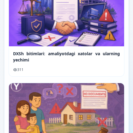
DXSh bitimlari: amaliyotdagi xatolar va ularning
yechimi
311