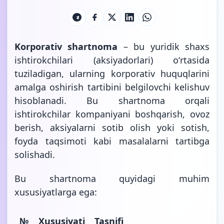
Korporativ shartnoma
– bu yuridik shaxs
ishtirokchilari (aksiyadorlari) oʻrtasida
tuziladigan, ularning korporativ huquqlarini
amalga oshirish tartibini belgilovchi kelishuv
hisoblanadi. Bu shartnoma orqali
ishtirokchilar kompaniyani boshqarish, ovoz
berish, aksiyalarni sotib olish yoki sotish,
foyda taqsimoti kabi masalalarni tartibga
solishadi.
Bu shartnoma quyidagi muhim
xususiyatlarga ega:
№
Xususiyati
Tasnifi