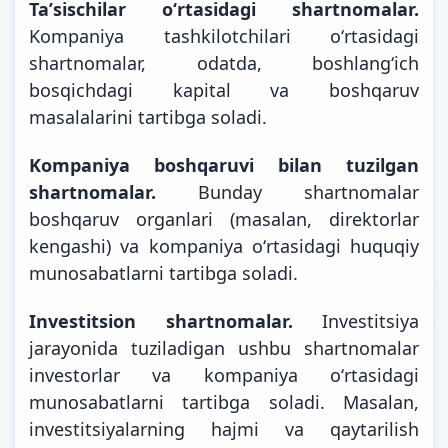
Taʼsischilar oʻrtasidagi shartnomalar.
Kompaniya tashkilotchilari oʻrtasidagi
shartnomalar, odatda, boshlangʻich
bosqichdagi kapital va boshqaruv
masalalarini tartibga soladi.
Kompaniya boshqaruvi bilan tuzilgan
shartnomalar.
Bunday shartnomalar
boshqaruv organlari (masalan, direktorlar
kengashi) va kompaniya oʻrtasidagi huquqiy
munosabatlarni tartibga soladi.
Investitsion shartnomalar.
Investitsiya
jarayonida tuziladigan ushbu shartnomalar
investorlar va kompaniya oʻrtasidagi
munosabatlarni tartibga soladi. Masalan,
investitsiyalarning hajmi va qaytarilish