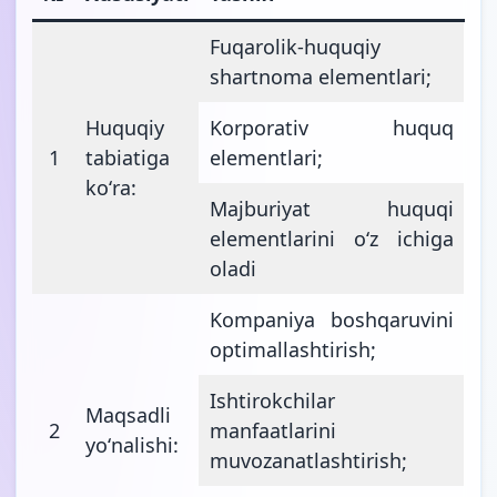
Fuqarolik-huquqiy
shartnoma elementlari;
Huquqiy
Korporativ huquq
1
tabiatiga
elementlari;
koʻra:
Majburiyat huquqi
elementlarini oʻz ichiga
oladi
Kompaniya boshqaruvini
optimallashtirish;
Ishtirokchilar
Maqsadli
2
manfaatlarini
yoʻnalishi:
muvozanatlashtirish;