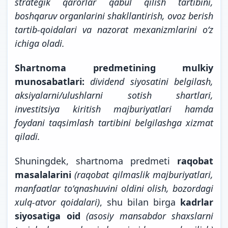
strategik qarorlar qabul qilish tartibini,
boshqaruv organlarini shakllantirish, ovoz berish
tartib-qoidalari va nazorat mexanizmlarini oʻz
ichiga oladi.
Shartnoma predmetining mulkiy
munosabatlari:
dividend siyosatini belgilash,
aksiyalarni/ulushlarni sotish shartlari,
investitsiya kiritish majburiyatlari hamda
foydani taqsimlash tartibini belgilashga xizmat
qiladi.
Shuningdek, shartnoma predmeti
raqobat
masalalarini
(raqobat qilmaslik majburiyatlari,
manfaatlar toʻqnashuvini oldini olish, bozordagi
xulq-atvor qoidalari)
, shu bilan birga
kadrlar
siyosatiga oid
(asosiy mansabdor shaxslarni