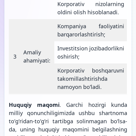
Korporativ nizolarning
oldini olish hisoblanadi.
Kompaniya faoliyatini
barqarorlashtirish;
Investitsion jozibadorlikni
Amaliy
3
oshirish;
ahamiyati:
Korporativ boshqaruvni
takomillashtirishda
namoyon boʻladi.
Huquqiy maqomi
. Garchi hozirgi kunda
milliy qonunchiligimizda ushbu shartnoma
toʻgʻridan-toʻgʻri tartibga solinmagan boʻlsa-
da, uning huquqiy maqomini belgilashning