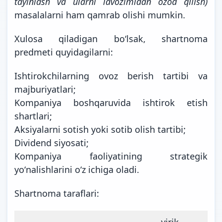
tayinlash va ularni lavozimidan ozod qilish)
masalalarni ham qamrab olishi mumkin.
Xulosa qiladigan boʻlsak, shartnoma
predmeti quyidagilarni:
Ishtirokchilarning ovoz berish tartibi va
majburiyatlari;
Kompaniya boshqaruvida ishtirok etish
shartlari;
Aksiyalarni sotish yoki sotib olish tartibi;
Dividend siyosati;
Kompaniya faoliyatining strategik
yoʻnalishlarini oʻz ichiga oladi.
Shartnoma taraflari:
yirik