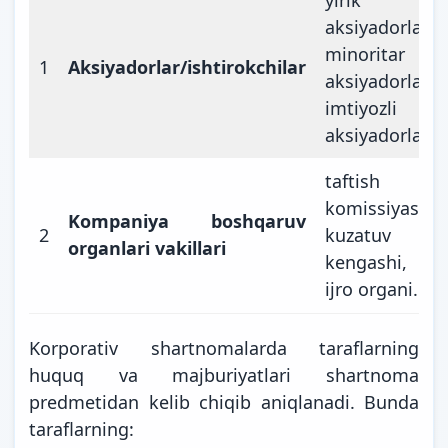
aksiyadorlar,
minoritar
1
Aksiyadorlar/ishtirokchilar
aksiyadorlar,
imtiyozli
aksiyadorlar
taftish
komissiyasi,
Kompaniya boshqaruv
2
kuzatuv
organlari vakillari
kengashi,
ijro organi.
Korporativ shartnomalarda taraflarning
huquq va majburiyatlari shartnoma
predmetidan kelib chiqib aniqlanadi. Bunda
taraflarning: