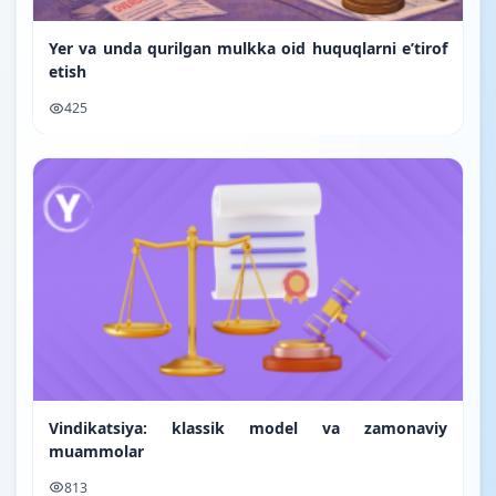
Yer va unda qurilgan mulkka oid huquqlarni e’tirof
etish
425
Vindikatsiya: klassik model va zamonaviy
muammolar
813