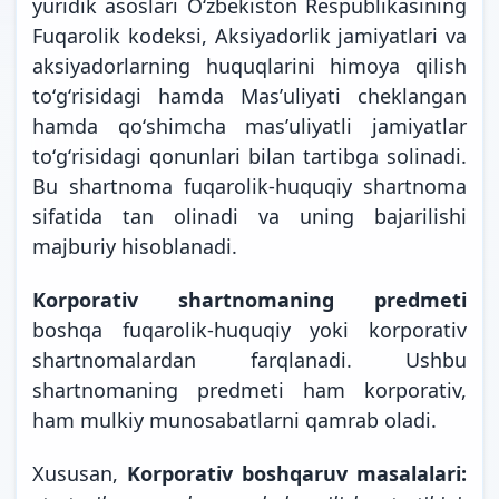
yuridik asoslari Oʻzbekiston Respublikasining
Fuqarolik kodeksi, Aksiyadorlik jamiyatlari va
aksiyadorlarning huquqlarini himoya qilish
toʻgʻrisidagi hamda Masʼuliyati cheklangan
hamda qoʻshimcha masʼuliyatli jamiyatlar
toʻgʻrisidagi qonunlari bilan tartibga solinadi.
Bu shartnoma fuqarolik-huquqiy shartnoma
sifatida tan olinadi va uning bajarilishi
majburiy hisoblanadi.
Korporativ shartnomaning predmeti
boshqa fuqarolik-huquqiy yoki korporativ
shartnomalardan farqlanadi. Ushbu
shartnomaning predmeti ham korporativ,
ham mulkiy munosabatlarni qamrab oladi.
Xususan,
Korporativ boshqaruv masalalari: