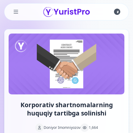
Skip to main content
Korporativ shartnomalarning
huquqiy tartibga solinishi
Doniyor Imomniyozov
1,664