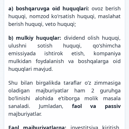
a) boshqaruvga oid huquqlari:
ovoz berish
huquqi, nomzod koʻrsatish huquqi, maslahat
berish huquqi, veto huquqi;
b) mulkiy huquqlar:
dividend olish huquqi,
ulushni sotish huquqi, qoʻshimcha
emissiyada ishtirok etish, kompaniya
mulkidan foydalanish va boshqalarga oid
huquqlari mavjud.
Shu bilan birgalikda taraflar oʻz zimmasiga
oladigan majburiyatlar ham 2 guruhga
boʻlinishi alohida eʼtiborga molik masala
sanaladi. Jumladan,
faol va passiv
majburiyatlar.
Faol majburiyatlarga:
investitsiya kiritish,