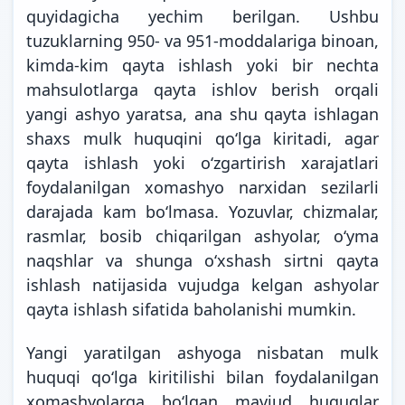
quyidagicha yechim berilgan. Ushbu
tuzuklarning 950- va 951-moddalariga binoan,
kimda-kim qayta ishlash yoki bir nechta
mahsulotlarga qayta ishlov berish orqali
yangi ashyo yaratsa, ana shu qayta ishlagan
shaxs mulk huquqini qoʻlga kiritadi, agar
qayta ishlash yoki oʻzgartirish xarajatlari
foydalanilgan xomashyo narxidan sezilarli
darajada kam boʻlmasa. Yozuvlar, chizmalar,
rasmlar, bosib chiqarilgan ashyolar, oʻyma
naqshlar va shunga oʻxshash sirtni qayta
ishlash natijasida vujudga kelgan ashyolar
qayta ishlash sifatida baholanishi mumkin.
Yangi yaratilgan ashyoga nisbatan mulk
huquqi qoʻlga kiritilishi bilan foydalanilgan
xomashyolarga boʻlgan mavjud huquqlar