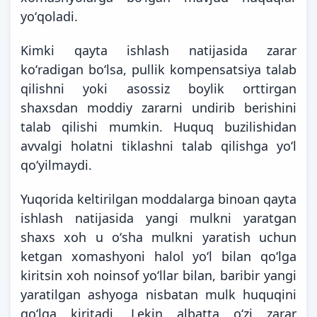
yoʻqoladi.
Kimki qayta ishlash natijasida zarar
koʻradigan boʻlsa, pullik kompensatsiya talab
qilishni yoki asossiz boylik orttirgan
shaxsdan moddiy zararni undirib berishini
talab qilishi mumkin. Huquq buzilishidan
avvalgi holatni tiklashni talab qilishga yoʻl
qoʻyilmaydi.
Yuqorida keltirilgan moddalarga binoan qayta
ishlash natijasida yangi mulkni yaratgan
shaxs xoh u oʻsha mulkni yaratish uchun
ketgan xomashyoni halol yoʻl bilan qoʻlga
kiritsin xoh noinsof yoʻllar bilan, baribir yangi
yaratilgan ashyoga nisbatan mulk huquqini
qoʻlga kiritadi. Lekin albatta oʻzi zarar