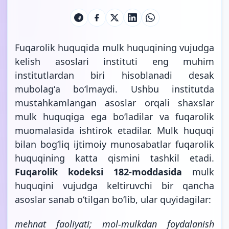
Fuqarolik huquqida mulk huquqining vujudga
kelish asoslari instituti eng muhim
institutlardan biri hisoblanadi desak
mubolagʻa boʻlmaydi. Ushbu institutda
mustahkamlangan asoslar orqali shaxslar
mulk huquqiga ega boʻladilar va fuqarolik
muomalasida ishtirok etadilar. Mulk huquqi
bilan bogʻliq ijtimoiy munosabatlar fuqarolik
huquqining katta qismini tashkil etadi.
Fuqarolik kodeksi 182-moddasida
mulk
huquqini vujudga keltiruvchi bir qancha
asoslar sanab oʻtilgan boʻlib, ular quyidagilar:
mehnat faoliyati; mol-mulkdan foydalanish