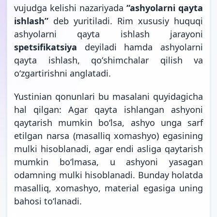
vujudga kelishi nazariyada
“ashyolarni qayta
ishlash”
deb yuritiladi. Rim xususiy huquqi
ashyolarni qayta ishlash jarayoni
spetsifikatsiya
deyiladi hamda ashyolarni
qayta ishlash, qoʻshimchalar qilish va
oʻzgartirishni anglatadi.
Yustinian qonunlari bu masalani quyidagicha
hal qilgan: Agar qayta ishlangan ashyoni
qaytarish mumkin boʻlsa, ashyo unga sarf
etilgan narsa (masalliq xomashyo) egasining
mulki hisoblanadi, agar endi asliga qaytarish
mumkin boʻlmasa, u ashyoni yasagan
odamning mulki hisoblanadi. Bunday holatda
masalliq, xomashyo, material egasiga uning
bahosi toʻlanadi.