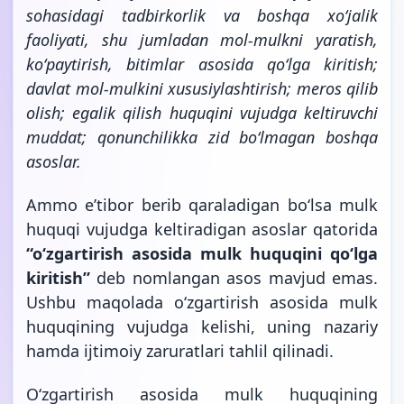
sohasidagi tadbirkorlik va boshqa xoʻjalik
faoliyati, shu jumladan mol-mulkni yaratish,
koʻpaytirish, bitimlar asosida qoʻlga kiritish;
davlat mol-mulkini xususiylashtirish; meros qilib
olish; egalik qilish huquqini vujudga keltiruvchi
muddat; qonunchilikka zid boʻlmagan boshqa
asoslar.
Ammo eʼtibor berib qaraladigan boʻlsa mulk
huquqi vujudga keltiradigan asoslar qatorida
“oʻzgartirish asosida mulk huquqini qoʻlga
kiritish”
deb nomlangan asos mavjud emas.
Ushbu maqolada oʻzgartirish asosida mulk
huquqining vujudga kelishi, uning nazariy
hamda ijtimoiy zaruratlari tahlil qilinadi.
Oʻzgartirish asosida mulk huquqining