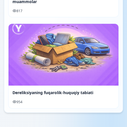
muammolar
817
Dereliksiyaning fuqarolik-huquqiy tabiati
954