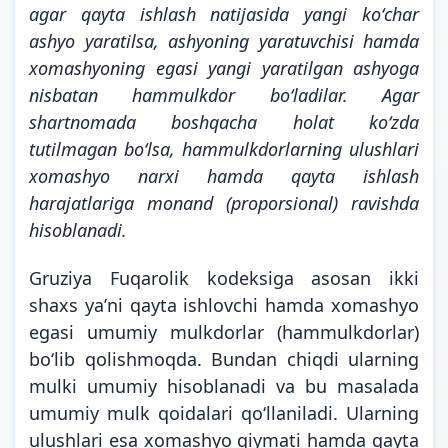
agar qayta ishlash natijasida yangi koʻchar
ashyo yaratilsa, ashyoning yaratuvchisi hamda
xomashyoning egasi yangi yaratilgan ashyoga
nisbatan hammulkdor boʻladilar. Agar
shartnomada boshqacha holat koʻzda
tutilmagan boʻlsa, hammulkdorlarning ulushlari
xomashyo narxi hamda qayta ishlash
harajatlariga monand (proporsional) ravishda
hisoblanadi.
Gruziya Fuqarolik kodeksiga asosan ikki
shaxs yaʼni qayta ishlovchi hamda xomashyo
egasi umumiy mulkdorlar (hammulkdorlar)
boʻlib qolishmoqda. Bundan chiqdi ularning
mulki umumiy hisoblanadi va bu masalada
umumiy mulk qoidalari qoʻllaniladi. Ularning
ulushlari esa xomashyo qiymati hamda qayta