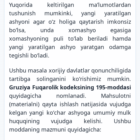
Yuqorida keltirilgan maʼlumotlardan
tushunish mumkinki, yangi yaratilgan
ashyoni agar oʻz holiga qaytarish imkonsiz
boʻlsa, unda xomashyo egasiga
xomashyoning puli toʻlab beriladi hamda
yangi yaratilgan ashyo yaratgan odamga
tegishli boʻladi.
Ushbu masala xorijiy davlatlar qonunchiligida
tartibga solinganini koʻrishimiz mumkin.
Gruziya Fuqarolik kodeksining 195-moddasi
quyidagicha nomlanadi. Mahsulotni
(materialni) qayta ishlash natijasida vujudga
kelgan yangi koʻchar ashyoga umumiy mulk
huquqining vujudga kelishi. Ushbu
moddaning mazmuni quyidagicha: