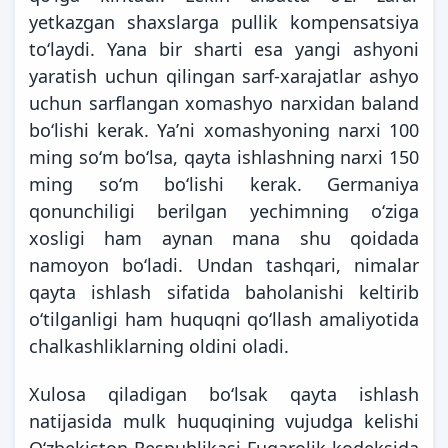
yetkazgan shaxslarga pullik kompensatsiya
toʻlaydi. Yana bir sharti esa yangi ashyoni
yaratish uchun qilingan sarf-xarajatlar ashyo
uchun sarflangan xomashyo narxidan baland
boʻlishi kerak. Yaʼni xomashyoning narxi 100
ming soʻm boʻlsa, qayta ishlashning narxi 150
ming soʻm boʻlishi kerak. Germaniya
qonunchiligi berilgan yechimning oʻziga
xosligi ham aynan mana shu qoidada
namoyon boʻladi. Undan tashqari, nimalar
qayta ishlash sifatida baholanishi keltirib
oʻtilganligi ham huquqni qoʻllash amaliyotida
chalkashliklarning oldini oladi.
Xulosa qiladigan boʻlsak qayta ishlash
natijasida mulk huquqining vujudga kelishi
Oʻzbekiston Respublikasi Fuqarolik kodeksida