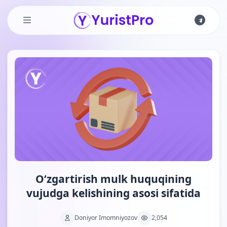
Skip to main content
Oʻzgartirish mulk huquqining
vujudga kelishining asosi sifatida
Doniyor Imomniyozov
2,054