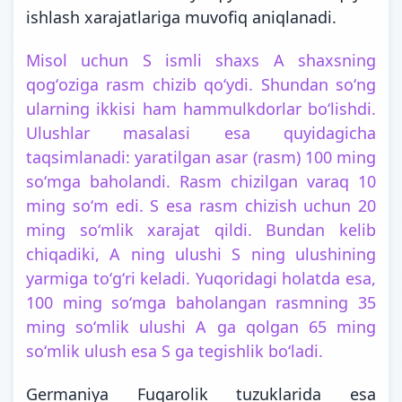
ishlash xarajatlariga muvofiq aniqlanadi.
Misol uchun S ismli shaxs A shaxsning
qogʻoziga rasm chizib qoʻydi. Shundan soʻng
ularning ikkisi ham hammulkdorlar boʻlishdi.
Ulushlar masalasi esa quyidagicha
taqsimlanadi: yaratilgan asar (rasm) 100 ming
soʻmga baholandi. Rasm chizilgan varaq 10
ming soʻm edi. S esa rasm chizish uchun 20
ming soʻmlik xarajat qildi. Bundan kelib
chiqadiki, A ning ulushi S ning ulushining
yarmiga toʻgʻri keladi. Yuqoridagi holatda esa,
100 ming soʻmga baholangan rasmning 35
ming soʻmlik ulushi A ga qolgan 65 ming
soʻmlik ulush esa S ga tegishlik boʻladi.
Germaniya Fuqarolik tuzuklarida esa