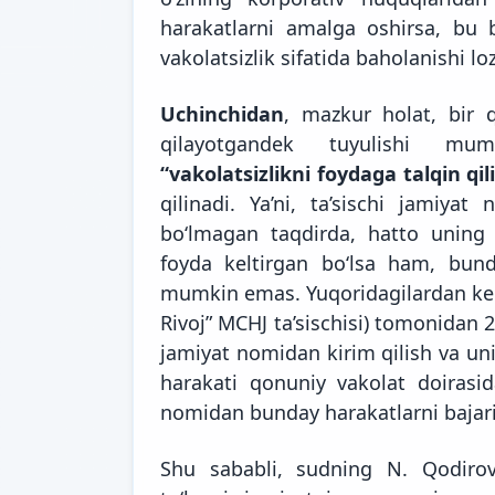
harakatlarni amalga oshirsa, bu b
vakolatsizlik sifatida baholanishi lo
Uchinchidan
, mazkur holat, bir 
qilayotgandek tuyulishi m
“vakolatsizlikni foydaga talqin 
qilinadi. Ya’ni, ta’sischi jamiya
bo‘lmagan taqdirda, hatto uning 
foyda keltirgan bo‘lsa ham, bund
mumkin emas. Yuqoridagilardan kel
Rivoj” MCHJ ta’sischisi) tomonidan 2
jamiyat nomidan kirim qilish va uni 
harakati qonuniy vakolat doirasid
nomidan bunday harakatlarni bajar
Shu sababli, sudning N. Qodiro