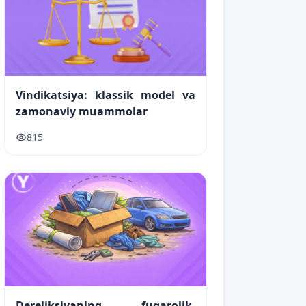
Vindikatsiya: klassik model va
zamonaviy muammolar
815
Dereliksiyaning fuqarolik-