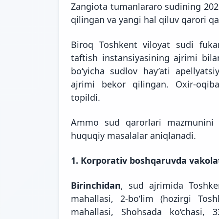
Zangiota tumanlararo sudining 2025
qilingan va yangi hal qiluv qarori qa
Biroq Toshkent viloyat sudi fukar
taftish instansiyasining ajrimi bil
bo‘yicha sudlov hay’ati apellyats
ajrimi bekor qilingan. Oxir-oqib
topildi.
Ammo sud qarorlari mazmunini t
huquqiy masalalar aniqlanadi.
1. Korporativ boshqaruvda vakolat
Birinchidan
, sud ajrimida Toshken
mahallasi, 2-bo‘lim (hozirgi Tos
mahallasi, Shohsada ko‘chasi, 3