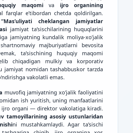
huquqiy maqomi
va
ijro organining
 farqlar e’tibordan chetda qoldirilgan.
g
“Mas’uliyati cheklangan jamiyatlar
asi
jamiyat ta’sischilarining huquqlarini
ga jamiyatning kundalik moliya-xo‘jalik
 shartnomaviy majburiyatlarni bevosita
 Demak, ta’sischining huquqiy maqomi
elib chiqadigan mulkiy va korporativ
 u jamiyat nomidan tashabbuskor tarzda
o‘ndirishga vakolatli emas.
a
muvofiq jamiyatning xo‘jalik faoliyatini
omidan ish yuritish, uning manfaatlarini
ijro organi — direktor vakolatiga kiradi.
v tamoyillarining asosiy ustunlaridan
nishi
ni mustahkamlaydi. Agar ta’sischi
 tashqariga chiqib, ijro organiga xos