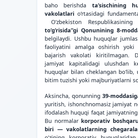
baho berishda
ta’sischining 
vakolatlari
o‘rtasidagi fundamental
O‘zbekiston Respublikasinin
to‘g‘risida”gi Qonunining 8-modd
belgilaydi. Ushbu huquqlar jumlasi
faoliyatini amalga oshirish yoki
bajarish vakolati kiritilmagan.
jamiyat kapitalidagi ulushdan k
huquqlar bilan cheklangan bo‘lib,
bitim tuzishi yoki majburiyatlarni s
Aksincha, qonunning
39-moddasig
yuritish, ishonchnomasiz jamiyat n
ifodalash huquqi faqat jamiyatning 
Bu normalar
korporativ boshqaru
biri — vakolatlarning chegarala
o‘zining korporativ huquqlaridan