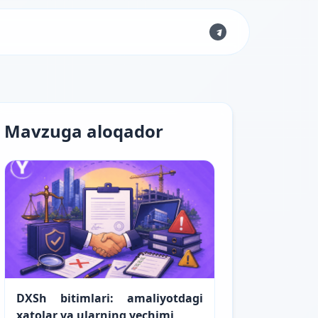
Mavzuga aloqador
DXSh bitimlari: amaliyotdagi
xatolar va ularning yechimi