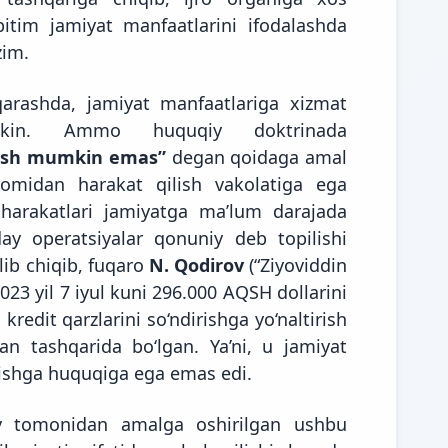
itim jamiyat manfaatlarini ifodalashda
zim.
qarashda, jamiyat manfaatlariga xizmat
umkin. Ammo huquqiy doktrinada
qilish mumkin emas”
degan qoidaga amal
t nomidan harakat qilish vakolatiga ega
harakatlari jamiyatga ma’lum darajada
ay operatsiyalar qonuniy deb topilishi
ib chiqib, fuqaro
N. Qodirov
(“Ziyoviddin
023 yil 7 iyul kuni 296.000 AQSH dollarini
kredit qarzlarini so‘ndirishga yo‘naltirish
an tashqarida bo‘lgan. Ya’ni, u jamiyat
ishga huquqiga ega emas edi.
v tomonidan amalga oshirilgan ushbu