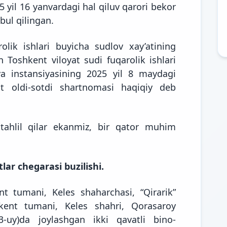
 yil 16 yanvardagi hal qiluv qarori bekor
bul qilingan.
olik ishlari buyicha sudlov xay’atining
an Toshkent viloyat sudi fuqarolik ishlari
iya instansiyasining 2025 yil 8 maydagi
at oldi-sotdi shartnomasi haqiqiy deb
ahlil qilar ekanmiz, bir qator muhim
lar chegarasi buzilishi.
t tumani, Keles shaharchasi, “Qirarik”
hkent tumani, Keles shahri, Qorasaroy
3-uy)da joylashgan ikki qavatli bino-