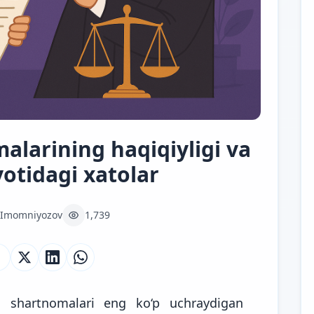
alarining haqiqiyligi va
otidagi xatolar
 Imomniyozov
1,739
i shartnomalari eng ko‘p uchraydigan