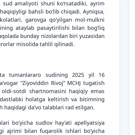
a, sud amaliyoti shuni ko‘rsatadiki, ayrim
qiqiyligi bahsli bo‘lib chiqadi. Ayniqsa,
kolatlari, garovga qo‘yilgan mol-mulkni
ning ataylab pasaytirilishi bilan bog‘liq
qolada bunday nizolardan biri yuzasidan
rlar misolida tahlil qilinadi.
iota tumanlararo sudining 2025 yil 16
da’vogar “Ziyoviddin Rivoj” MCHJ tugatish
oldi-sotdi shartnomasini haqiqiy emas
dastlabki holatga keltirish va bitimning
h haqidagi da’vo talablari rad etilgan.
lari bo‘yicha sudlov hay’ati apellyatsiya
i ajrimi bilan fuqarolik ishlari bo‘yicha