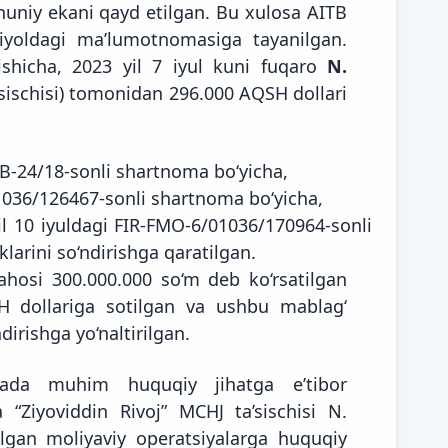
onuniy ekani qayd etilgan. Bu xulosa AITB
 iyoldagi ma’lumotnomasiga tayanilgan.
shicha, 2023 yil 7 iyul kuni fuqaro
N.
’sischisi) tomonidan 296.000 AQSH dollari
DB-24/18-sonli shartnoma bo‘yicha,
1036/126467-sonli shartnoma bo‘yicha,
yil 10 iyuldagi FIR-FMO-6/01036/170964-sonli
larini so‘ndirishga qaratilgan.
osi 300.000.000 so‘m deb ko‘rsatilgan
H dollariga sotilgan va ushbu mablag‘
‘ndirishga yo‘naltirilgan.
da muhim huquqiy jihatga e’tibor
“Ziyoviddin Rivoj” MCHJ ta’sischisi N.
gan moliyaviy operatsiyalarga huquqiy