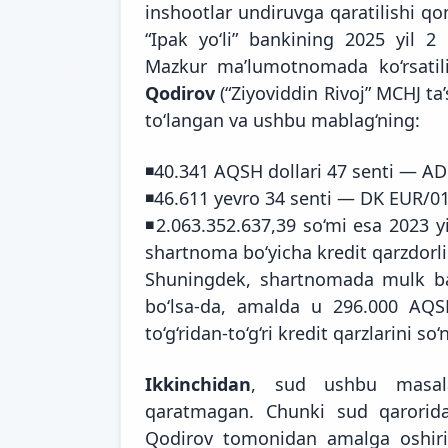
inshootlar undiruvga qaratilishi q
“Ipak yo‘li” bankining 2025 yil 2
Mazkur ma’lumotnomada ko‘rsatili
Qodirov
(“Ziyoviddin Rivoj” MCHJ ta
to‘langan va ushbu mablag‘ning:
◾️40.341 AQSH dollari 47 senti — A
◾️46.611 yevro 34 senti — DK EUR/0
◾️2.063.352.637,39 so‘mi esa 2023 
shartnoma bo‘yicha kredit qarzdorlik
Shuningdek, shartnomada mulk bah
bo‘lsa-da, amalda u 296.000 AQS
to‘g‘ridan-to‘g‘ri kredit qarzlarini so
Ikkinchidan
, sud ushbu masala
qaratmagan. Chunki sud qarorida 
Qodirov tomonidan amalga oshiril