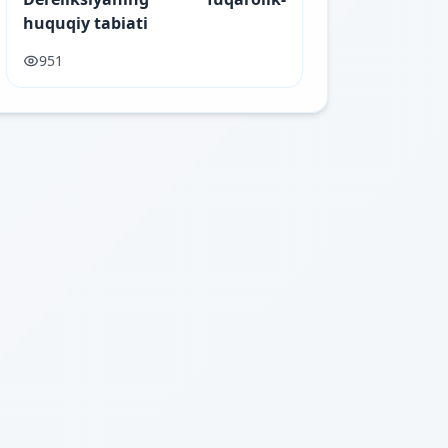
huquqiy tabiati
951