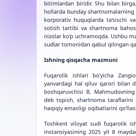
bitimlardan biridir. Shu bilan birg
hollarda bunday shartnomalarning ha
korporativ huquqlarda ta’sischi va
sotish tartibi va shartnoma bahosi
nizolar ko‘p uchramoqda. Ushbu ma
sudlar tomonidan qabul qilingan qaro
Ishning qisqacha mazmuni
Fuqarolik ishlari bo‘yicha Zang
yanvardagi hal qiluv qarori bilan 
boshqaruvchisi B. Mahmudovning 
deb topish, shartnoma taraflarini 
haqiqiy emasligi oqibatlarini qo‘llas
Toshkent viloyat sudi fuqarolik ish
instansiyasining 2025 yil 8 maydag