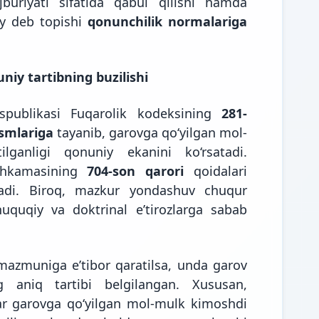
buriyati sifatida qabul qilishi hamda
y deb topishi
qonunchilik normalariga
niy tartibning buzilishi
spublikasi Fuqarolik kodeksining
281-
ismlariga
tayanib, garovga qo‘yilgan mol-
lganligi qonuniy ekanini ko‘rsatadi.
Mahkamasining
704-son qarori
qoidalari
adi. Biroq, mazkur yondashuv chuqur
huquqiy va doktrinal e’tirozlarga sabab
azmuniga e’tibor qaratilsa, unda garov
g aniq tartibi belgilangan. Xususan,
ar garovga qo‘yilgan mol-mulk kimoshdi