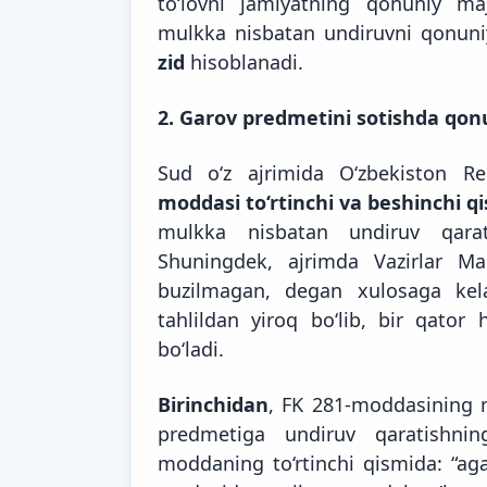
to‘lovni jamiyatning qonuniy maj
mulkka nisbatan undiruvni qonuni
zid
hisoblanadi.
2. Garov predmetini sotishda qonu
Sud o‘z ajrimida O‘zbekiston Re
moddasi to‘rtinchi va beshinchi q
mulkka nisbatan undiruv qarati
Shuningdek, ajrimda Vazirlar 
buzilmagan, degan xulosaga kel
tahlildan yiroq bo‘lib, bir qator 
bo‘ladi.
Birinchidan
, FK 281-moddasining m
predmetiga undiruv qaratishnin
moddaning to‘rtinchi qismida: “ag