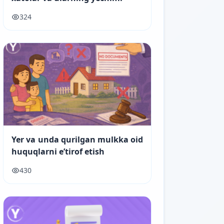
324
Yer va unda qurilgan mulkka oid
huquqlarni e’tirof etish
430