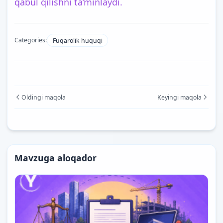
qabul qilishni ta’minlaydi.
Categories:
Fuqarolik huquqi
Oldingi maqola
Keyingi maqola
Mavzuga aloqador