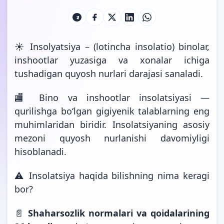
☀️ Insolyatsiya – (lotincha insolatio) binolar,
inshootlar yuzasiga va xonalar ichiga
tushadigan quyosh nurlari darajasi sanaladi.
🏬 Bino va inshootlar insolatsiyasi —
qurilishga bo‘lgan gigiyenik talablarning eng
muhimlaridan biridir. Insolatsiyaning asosiy
mezoni quyosh nurlanishi davomiyligi
hisoblanadi.
⚠️ Insolatsiya haqida bilishning nima keragi
bor?
📄
Shaharsozlik normalari va qoidalarining