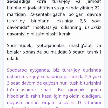
26-bandi
ga ko‘ra turar-joy va jamoat
binolarini joylashtirish va qurishda yilning 22-
martidan 22-sentabrigacha bo‘lgan davrda
turar-joy binolarini *kuniga 2,5 soat
davomida* insolyatsiya qilishning uzluksiz
davomiyligini ta’minlashi
kerak.
Shuningdek, yotoqxonalar, mashg‘ulot va
bolalar xonasida bu muddat 3 soatni tashkil
qiladi.
Soddaroq aytganda, biz turar-joy qurishda
ushbu turar-joy xonalariga bir kunda 2.5 yoki
3 soat davomida quyosh nuri tushib turishini
ta’minlashimiz shart. Bu gigienik qoida
hisoblanib, rahit kasalligining oldini oladigan,
quyosh nurlari orqali keluvchi D vitamini