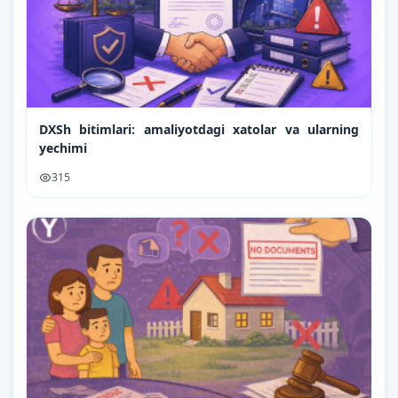
DXSh bitimlari: amaliyotdagi xatolar va ularning
yechimi
315