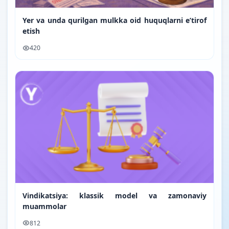
Yer va unda qurilgan mulkka oid huquqlarni e’tirof
etish
420
Vindikatsiya: klassik model va zamonaviy
muammolar
812