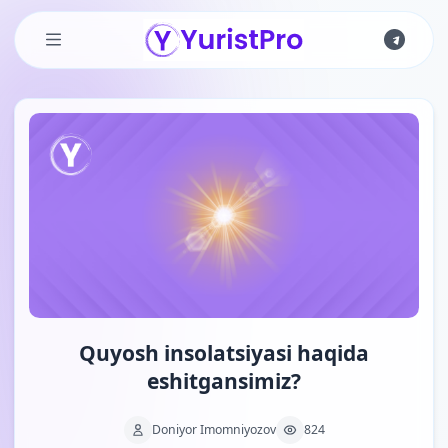
Skip to main content
Quyosh insolatsiyasi haqida
eshitgansimiz?
Doniyor Imomniyozov
824