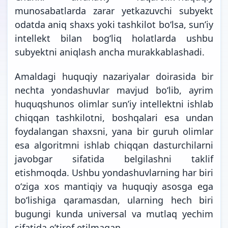
munosabatlarda zarar yetkazuvchi subyekt
odatda aniq shaxs yoki tashkilot bo‘lsa, sunʼiy
intellekt bilan bog‘liq holatlarda ushbu
subyektni aniqlash ancha murakkablashadi.
Amaldagi huquqiy nazariyalar doirasida bir
nechta yondashuvlar mavjud bo‘lib, ayrim
huquqshunos olimlar sunʼiy intellektni ishlab
chiqqan tashkilotni, boshqalari esa undan
foydalangan shaxsni, yana bir guruh olimlar
esa algoritmni ishlab chiqqan dasturchilarni
javobgar sifatida belgilashni taklif
etishmoqda. Ushbu yondashuvlarning har biri
o‘ziga xos mantiqiy va huquqiy asosga ega
boʻlishiga qaramasdan, ularning hech biri
bugungi kunda universal va mutlaq yechim
sifatida e’tirof etilmagan.