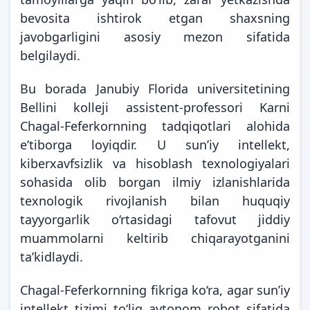
bevosita ishtirok etgan shaxsning
javobgarligini asosiy mezon sifatida
belgilaydi.
Bu borada Janubiy Florida universitetining
Bellini kolleji assistent-professori Karni
Chagal-Feferkornning tadqiqotlari alohida
e’tiborga loyiqdir. U sunʼiy intellekt,
kiberxavfsizlik va hisoblash texnologiyalari
sohasida olib borgan ilmiy izlanishlarida
texnologik rivojlanish bilan huquqiy
tayyorgarlik o‘rtasidagi tafovut jiddiy
muammolarni keltirib chiqarayotganini
ta’kidlaydi.
Chagal-Feferkornning fikriga ko‘ra, agar sunʼiy
intellekt tizimi to‘liq avtonom robot sifatida