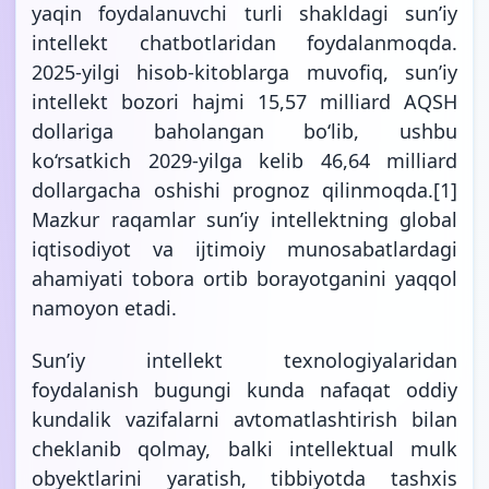
yaqin foydalanuvchi turli shakldagi sunʼiy
intellekt chatbotlaridan foydalanmoqda.
2025-yilgi hisob-kitoblarga muvofiq, sunʼiy
intellekt bozori hajmi 15,57 milliard AQSH
dollariga baholangan bo‘lib, ushbu
ko‘rsatkich 2029-yilga kelib 46,64 milliard
dollargacha oshishi prognoz qilinmoqda.
[1]
Mazkur raqamlar sunʼiy intellektning global
iqtisodiyot va ijtimoiy munosabatlardagi
ahamiyati tobora ortib borayotganini yaqqol
namoyon etadi.
Sunʼiy intellekt texnologiyalaridan
foydalanish bugungi kunda nafaqat oddiy
kundalik vazifalarni avtomatlashtirish bilan
cheklanib qolmay, balki intellektual mulk
obyektlarini yaratish, tibbiyotda tashxis