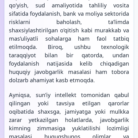
qo‘yish, sud amaliyotida tahliliy vosita
sifatida foydalanish, bank va moliya sektorida
risklarni baholash, ta’limda
shaxsiylashtirilgan o‘qitish kabi murakkab va
mas’uliyatli sohalarga ham faol tatbiq
etilmoqda. Biroq, ushbu texnologik
taraqqiyot bilan bir qatorda, undan
foydalanish natijasida kelib chiqadigan
huquqiy javobgarlik masalasi ham tobora
dolzarb ahamiyat kasb etmoqda.
Ayniqsa, sunʼiy intellekt tomonidan qabul
qilingan yoki tavsiya etilgan qarorlar
oqibatida shaxsga, jamiyatga yoki mulkka
zarar yetkazilgan holatlarda, javobgarlik
kimning zimmasiga yuklatilishi lozimligi
masalasi huquqshunos olimlar va