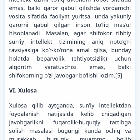
emas, balki qaror qabul qilishda yordamchi
vosita sifatida faoliyat yuritsa, unda yakuniy
qarorni qabul qilgan inson to‘liq mas’ul
hisoblanadi. Masalan, agar shifokor tibbiy
sunʼiy intellekt tizimining aniq noto‘g‘ri
tavsiyasiga ko‘r-ko‘rona amal qilsa, bunday
holatda beparvolik (ehtiyotsizlik) uchun
algoritm yaratuvchisi emas, balki
shifokorning o‘zi javobgar bo‘lishi lozim.
[5]
VI. Xulosa
Xulosa qilib aytganda, sunʼiy intellektdan
foydalanish natijasida kelib chiqadigan
javobgarlikni fuqarolik-huquqiy tartibga
solish masalasi bugungi kunda ochiq va
murakkab huquqiy muammo bo‘lib