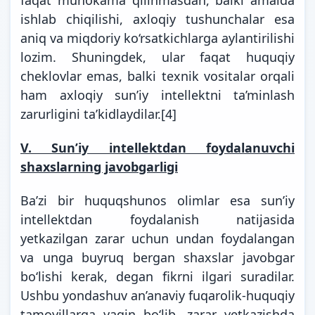
faqat muhokama qilinmasdan, balki amalda
ishlab chiqilishi, axloqiy tushunchalar esa
aniq va miqdoriy ko‘rsatkichlarga aylantirilishi
lozim. Shuningdek, ular faqat huquqiy
cheklovlar emas, balki texnik vositalar orqali
ham axloqiy sunʼiy intellektni ta’minlash
zarurligini ta’kidlaydilar.
[4]
V. Sunʼiy intellektdan foydalanuvchi
shaxslarning javobgarligi
Ba’zi bir huquqshunos olimlar esa sunʼiy
intellektdan foydalanish natijasida
yetkazilgan zarar uchun undan foydalangan
va unga buyruq bergan shaxslar javobgar
bo‘lishi kerak, degan fikrni ilgari suradilar.
Ushbu yondashuv an’anaviy fuqarolik-huquqiy
tamoyillarga yaqin bo‘lib, zarar yetkazishda