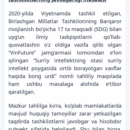
2020-yilda Viyetnamda tashkil etilgan,
Birlashgan Millatlar Tashkilotining Barqaror
rivojlanish bo‘yicha 17 ta maqsadi (SDG) bilan
uyg‘un ilmiy tadqiqotlarni qo‘llab-
quvvatlashni o‘z oldiga vazifa qilib olgan
“VinFuture” jamg‘armasi tomonidan eʼlon
qilingan “Sun’iy intellektning otasi sun’iy
intellekt poygasida ortib borayotgan xavflar
haqida bong urdi” nomli tahliliy maqolada
ham ushbu masalaga alohida e’tibor
qaratilgan.
Mazkur tahlilga ko‘ra, ko‘plab mamlakatlarda
mavjud huquqiy tamoyillar zarar yetkazilgan
taqdirda tashkilotlarni javobgar va hisobdor
subyekt sifatida belgilaydi. Shu bilan birga,