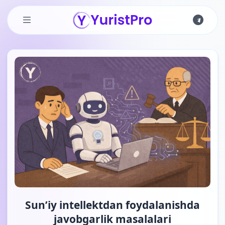
Skip to main content
Sun’iy intellektdan foydalanishda
javobgarlik masalalari