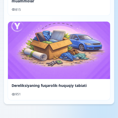
muammolar
815
Dereliksiyaning fuqarolik-huquqiy tabiati
951