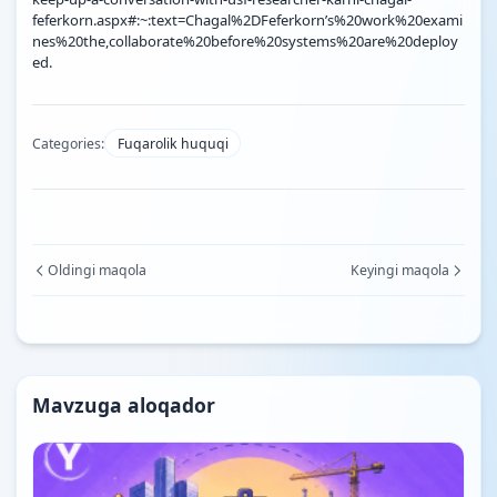
feferkorn.aspx#:~:text=Chagal%2DFeferkorn’s%20work%20exami
nes%20the,collaborate%20before%20systems%20are%20deploy
ed.
Categories:
Fuqarolik huquqi
Oldingi maqola
Keyingi maqola
Mavzuga aloqador