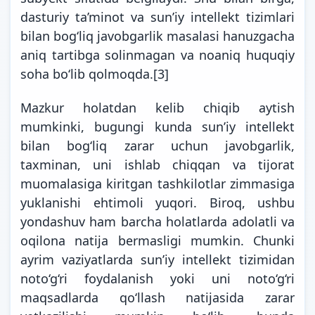
dasturiy ta’minot va sunʼiy intellekt tizimlari
bilan bog‘liq javobgarlik masalasi hanuzgacha
aniq tartibga solinmagan va noaniq huquqiy
soha bo‘lib qolmoqda.
[3]
Mazkur holatdan kelib chiqib aytish
mumkinki, bugungi kunda sunʼiy intellekt
bilan bog‘liq zarar uchun javobgarlik,
taxminan, uni ishlab chiqqan va tijorat
muomalasiga kiritgan tashkilotlar zimmasiga
yuklanishi ehtimoli yuqori. Biroq, ushbu
yondashuv ham barcha holatlarda adolatli va
oqilona natija bermasligi mumkin. Chunki
ayrim vaziyatlarda sunʼiy intellekt tizimidan
noto‘g‘ri foydalanish yoki uni noto‘g‘ri
maqsadlarda qo‘llash natijasida zarar