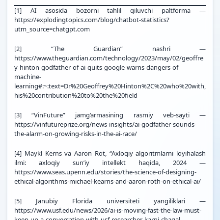
[1]
AI asosida bozorni tahlil qiluvchi paltforma —
https://explodingtopics.com/blog/chatbot-statistics?
utm_source=chatgpt.com
[2]
“The Guardian” nashri —
https://www.theguardian.com/technology/2023/may/02/geoffre
y-hinton-godfather-of-ai-quits-google-warns-dangers-of-
machine-
learning#:~:text=Dr%20Geoffrey%20Hinton%2C%20who%20with,
his%20contribution%20to%20the%20field
[3]
“VinFuture” jamg‘armasining rasmiy veb-sayti —
https://vinfutureprize.org/news-insights/ai-godfather-sounds-
the-alarm-on-growing-risks-in-the-ai-race/
[4]
Maykl Kerns va Aaron Rot, “Axloqiy algoritmlarni loyihalash
ilmi: axloqiy sun’iy intellekt haqida, 2024 —
https://www.seas.upenn.edu/stories/the-science-of-designing-
ethical-algorithms-michael-kearns-and-aaron-roth-on-ethical-ai/
[5]
Janubiy Florida universiteti yangiliklari —
https://www.usf.edu/news/2026/ai-is-moving-fast-the-law-must-
keep-up-a-conversation-with-usf-researcher-karni-chagal-