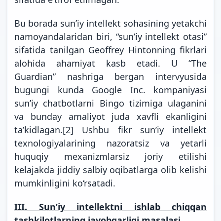
Bu borada sunʼiy intellekt sohasining yetakchi
namoyandalaridan biri, “sunʼiy intellekt otasi”
sifatida tanilgan Geoffrey Hintonning fikrlari
alohida ahamiyat kasb etadi. U “The
Guardian” nashriga bergan intervyusida
bugungi kunda Google Inc. kompaniyasi
sunʼiy chatbotlarni Bingo tizimiga ulaganini
va bunday amaliyot juda xavfli ekanligini
ta’kidlagan.
[2]
Ushbu fikr sunʼiy intellekt
texnologiyalarining nazoratsiz va yetarli
huquqiy mexanizmlarsiz joriy etilishi
kelajakda jiddiy salbiy oqibatlarga olib kelishi
mumkinligini ko‘rsatadi.
III. Sunʼiy intellektni ishlab chiqqan
tashkilotlarning javobgarligi masalasi