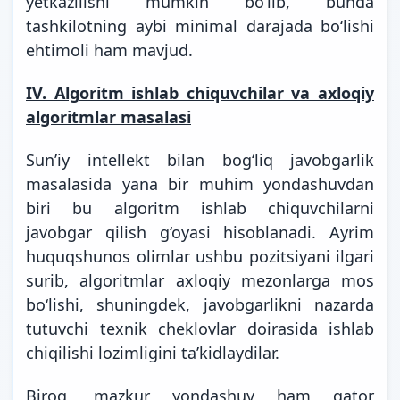
yetkazilishi mumkin bo‘lib, bunda
tashkilotning aybi minimal darajada bo‘lishi
ehtimoli ham mavjud.
IV. Algoritm ishlab chiquvchilar va axloqiy
algoritmlar masalasi
Sunʼiy intellekt bilan bog‘liq javobgarlik
masalasida yana bir muhim yondashuvdan
biri bu algoritm ishlab chiquvchilarni
javobgar qilish g‘oyasi hisoblanadi. Ayrim
huquqshunos olimlar ushbu pozitsiyani ilgari
surib, algoritmlar axloqiy mezonlarga mos
bo‘lishi, shuningdek, javobgarlikni nazarda
tutuvchi texnik cheklovlar doirasida ishlab
chiqilishi lozimligini ta’kidlaydilar.
Biroq, mazkur yondashuv ham qator