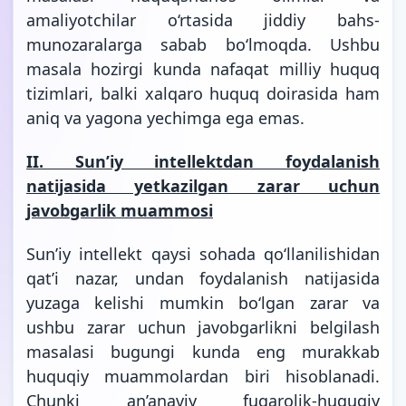
amaliyotchilar o‘rtasida jiddiy bahs-
munozaralarga sabab bo‘lmoqda. Ushbu
masala hozirgi kunda nafaqat milliy huquq
tizimlari, balki xalqaro huquq doirasida ham
aniq va yagona yechimga ega emas.
II. Sunʼiy intellektdan foydalanish
natijasida yetkazilgan zarar uchun
javobgarlik muammosi
Sunʼiy intellekt qaysi sohada qo‘llanilishidan
qat’i nazar, undan foydalanish natijasida
yuzaga kelishi mumkin bo‘lgan zarar va
ushbu zarar uchun javobgarlikni belgilash
masalasi bugungi kunda eng murakkab
huquqiy muammolardan biri hisoblanadi.
Chunki an’anaviy fuqarolik-huquqiy