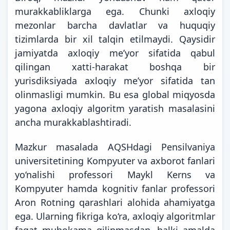
murakkabliklarga ega. Chunki axloqiy
mezonlar barcha davlatlar va huquqiy
tizimlarda bir xil talqin etilmaydi. Qaysidir
jamiyatda axloqiy me’yor sifatida qabul
qilingan xatti-harakat boshqa bir
yurisdiksiyada axloqiy me’yor sifatida tan
olinmasligi mumkin. Bu esa global miqyosda
yagona axloqiy algoritm yaratish masalasini
ancha murakkablashtiradi.
Mazkur masalada AQSHdagi Pensilvaniya
universitetining Kompyuter va axborot fanlari
yo‘nalishi professori Maykl Kerns va
Kompyuter hamda kognitiv fanlar professori
Aron Rotning qarashlari alohida ahamiyatga
ega. Ularning fikriga ko‘ra, axloqiy algoritmlar