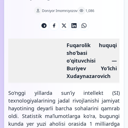
Doniyor Imomniyozov
1,086
Fuqarolik huquqi
shoʻbasi
oʻqituvchisi —
Buriyev Yoʻlchi
Xudaynazarovich
So‘nggi yillarda sunʼiy intellekt (SI)
texnologiyalarining jadal rivojlanishi jamiyat
hayotining deyarli barcha sohalarini qamrab
oldi. Statistik maʼlumotlarga koʻra, bugungi
kunda yer yuzi aholisi orasida 1 milliardga