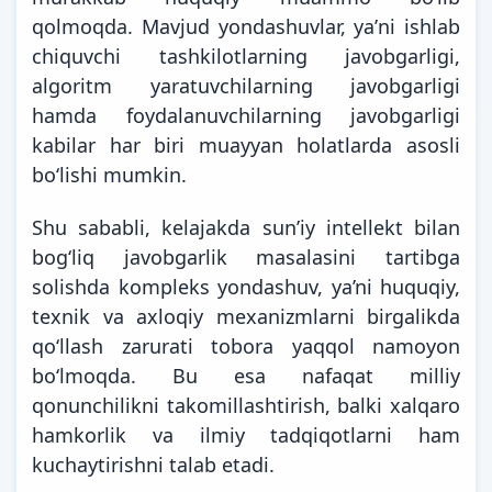
qolmoqda. Mavjud yondashuvlar, yaʼni ishlab
chiquvchi tashkilotlarning javobgarligi,
algoritm yaratuvchilarning javobgarligi
hamda foydalanuvchilarning javobgarligi
kabilar har biri muayyan holatlarda asosli
bo‘lishi mumkin.
Shu sababli, kelajakda sunʼiy intellekt bilan
bog‘liq javobgarlik masalasini tartibga
solishda kompleks yondashuv, ya’ni huquqiy,
texnik va axloqiy mexanizmlarni birgalikda
qo‘llash zarurati tobora yaqqol namoyon
bo‘lmoqda. Bu esa nafaqat milliy
qonunchilikni takomillashtirish, balki xalqaro
hamkorlik va ilmiy tadqiqotlarni ham
kuchaytirishni talab etadi.