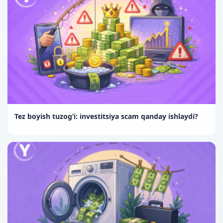
Tez boyish tuzog‘i: investitsiya scam qanday ishlaydi?