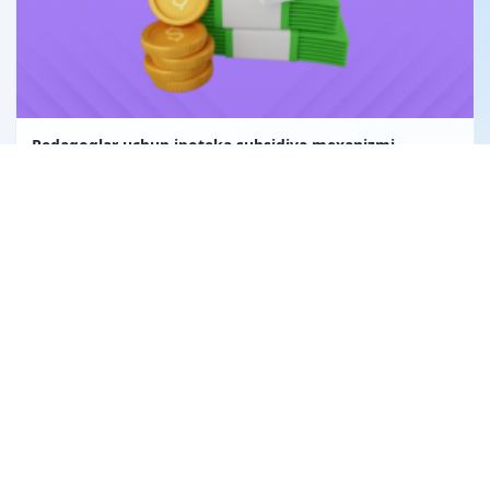
Pedagoglar uchun ipoteka subsidiya mexanizmi
Uglerod birligi fuqarolik huquqining obyekti sifatida