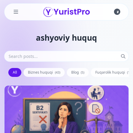
Skip to main content
ashyoviy huquq
All
Biznes huquqi
Blog
Fuqarolik huquqi
(43)
(5)
(128