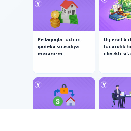
Pedagoglar uchun
Uglerod birl
ipoteka subsidiya
fuqarolik 
mexanizmi
obyekti sif
Pedagoglar uchun
Nizolarni ti
ipotekada yangi
bilan hal e