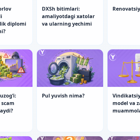
orlov
DXSh bitimlari:
Renovatsi
i
amaliyotdagi xatolar
lik diplomi
va ularning yechimi
mi?
uzog‘i:
Pul yuvish nima?
Vindikatsiy
a scam
model va 
laydi?
muammol