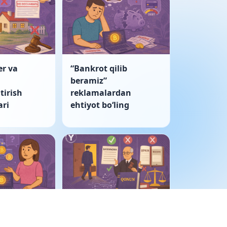
er va
“Bankrot qilib
beramiz”
tirish
reklamalardan
ri
ehtiyot boʻling
ulkida
Korporativ nizo: sud
tivlar
bayonnomani