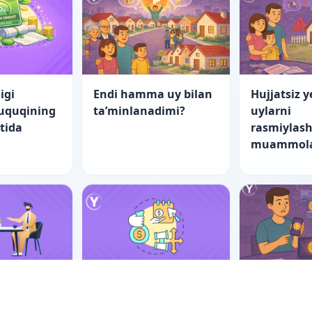
igi
Endi hamma uy bilan
Hujjatsiz y
huquqining
ta’minlanadimi?
uylarni
atida
rasmiylash
muammola
nch yo‘l
“Startap”larning
Er-xotin m
tishning
fuqarolik-huquqiy
raqamli ak