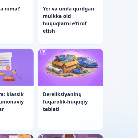
ya nima?
Yer va unda qurilgan
mulkka oid
huquqlarni e’tirof
etish
a: klassik
Dereliksiyaning
zamonaviy
fuqarolik-huquqiy
ar
tabiati