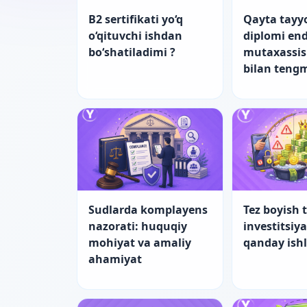
B2 sertifikati yo‘q
Qayta tayy
o‘qituvchi ishdan
diplomi end
bo‘shatiladimi ?
mutaxassis
bilan teng
Sudlarda komplayens
Tez boyish t
nazorati: huquqiy
investitsiy
mohiyat va amaliy
qanday ish
ahamiyat