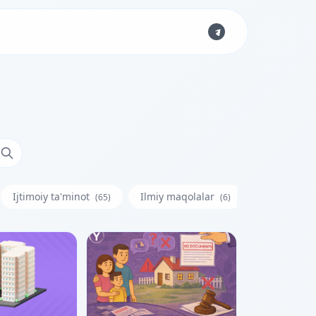
Ijtimoiy ta'minot
Ilmiy maqolalar
Iste'molchi
(65)
(6)