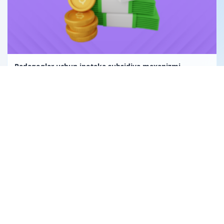
Pedagoglar uchun ipoteka subsidiya mexanizmi
Uglerod birligi fuqarolik huquqining obyekti sifatida