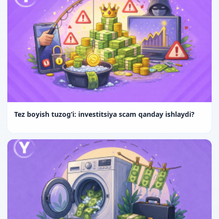
Tez boyish tuzog‘i: investitsiya scam qanday ishlaydi?