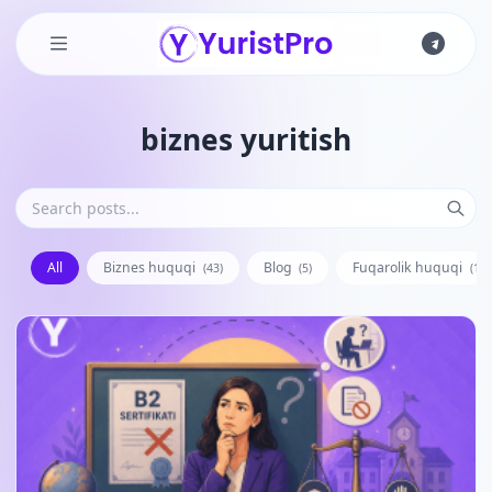
Skip to main content
biznes yuritish
All
Biznes huquqi
Blog
Fuqarolik huquqi
(43)
(5)
(128