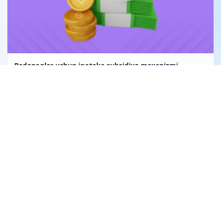
Pedagoglar uchun ipoteka subsidiya mexanizmi
Uglerod birligi fuqarolik huquqining obyekti sifatida