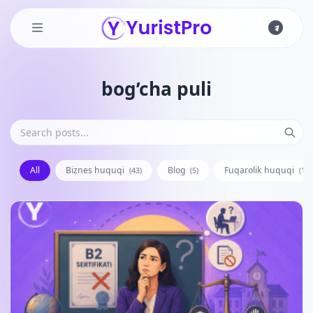
Skip to main content
bog’cha puli
All
Biznes huquqi
Blog
Fuqarolik huquqi
(43)
(5)
(128