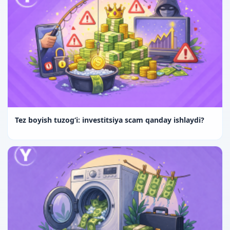
Tez boyish tuzog‘i: investitsiya scam qanday ishlaydi?