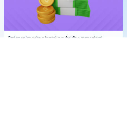
Pedagoglar uchun ipoteka subsidiya mexanizmi
Uglerod birligi fuqarolik huquqining obyekti sifatida