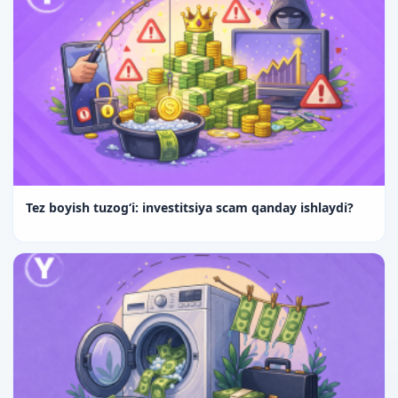
Tez boyish tuzog‘i: investitsiya scam qanday ishlaydi?