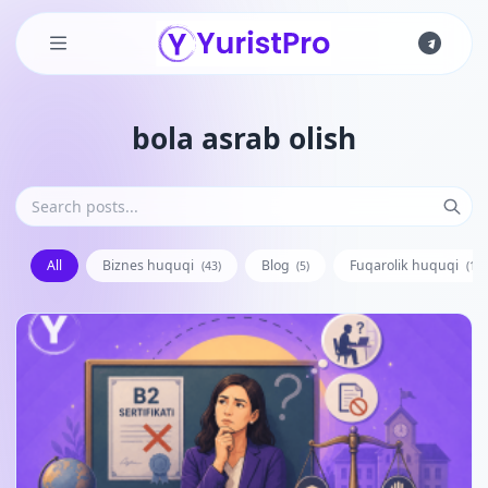
Skip to main content
bola asrab olish
All
Biznes huquqi
Blog
Fuqarolik huquqi
(43)
(5)
(128