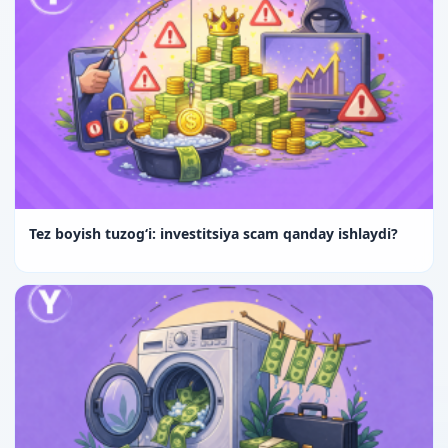
Tez boyish tuzog‘i: investitsiya scam qanday ishlaydi?