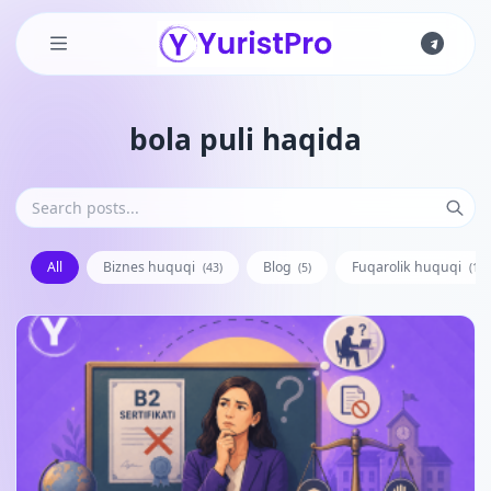
Skip to main content
bola puli haqida
All
Biznes huquqi
Blog
Fuqarolik huquqi
(43)
(5)
(128