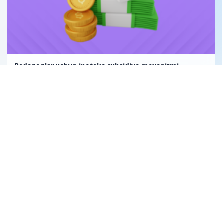
Pedagoglar uchun ipoteka subsidiya mexanizmi
Uglerod birligi fuqarolik huquqining obyekti sifatida