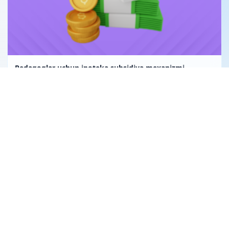
Pedagoglar uchun ipoteka subsidiya mexanizmi
Uglerod birligi fuqarolik huquqining obyekti sifatida