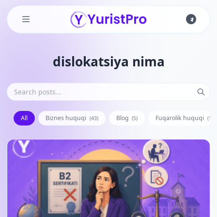
Skip to main content
dislokatsiya nima
All
Biznes huquqi
Blog
Fuqarolik huquqi
(43)
(5)
(128