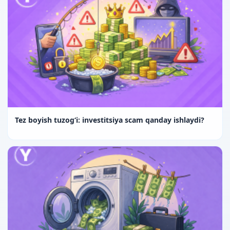
Tez boyish tuzog‘i: investitsiya scam qanday ishlaydi?