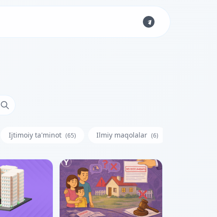
Ijtimoiy ta'minot
Ilmiy maqolalar
Iste'molchi
(65)
(6)