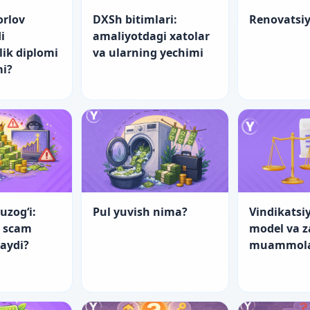
orlov
DXSh bitimlari:
Renovatsi
i
amaliyotdagi xatolar
lik diplomi
va ularning yechimi
mi?
uzog‘i:
Pul yuvish nima?
Vindikatsiy
a scam
model va 
laydi?
muammol