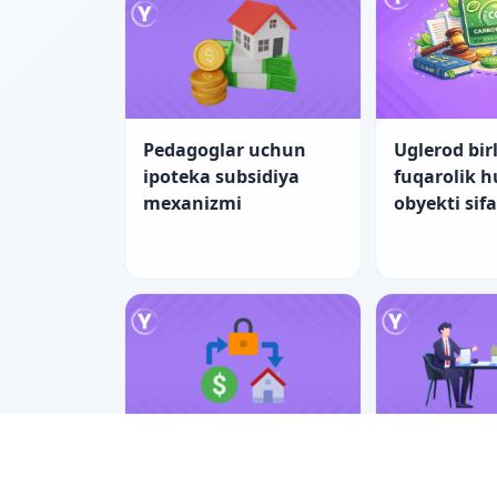
Pedagoglar uchun
Uglerod birl
ipoteka subsidiya
fuqarolik 
mexanizmi
obyekti sif
Pedagoglar uchun
Nizolarni ti
ipotekada yangi
bilan hal e