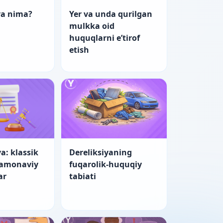
ya nima?
Yer va unda qurilgan
mulkka oid
huquqlarni e’tirof
etish
a: klassik
Dereliksiyaning
zamonaviy
fuqarolik-huquqiy
ar
tabiati