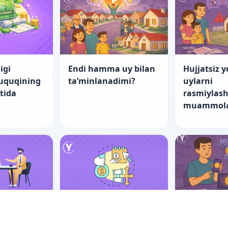
igi
Endi hamma uy bilan
Hujjatsiz y
huquqining
ta’minlanadimi?
uylarni
atida
rasmiylash
muammola
nch yo‘l
“Startap”larning
Er-xotin m
tishning
fuqarolik-huquqiy
raqamli ak