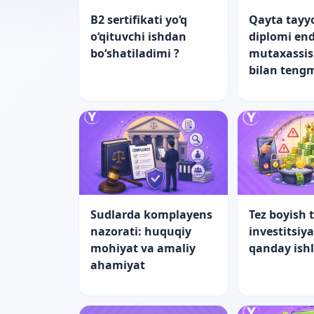
B2 sertifikati yo‘q
Qayta tayy
o‘qituvchi ishdan
diplomi end
bo‘shatiladimi ?
mutaxassis
bilan teng
Sudlarda komplayens
Tez boyish t
nazorati: huquqiy
investitsiy
mohiyat va amaliy
qanday ish
ahamiyat