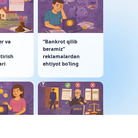
er va
“Bankrot qilib
beramiz”
tirish
reklamalardan
ri
ehtiyot boʻling
ulkida
Korporativ nizo: sud
tivlar
bayonnomani