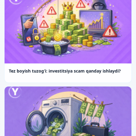
Tez boyish tuzog‘i: investitsiya scam qanday ishlaydi?