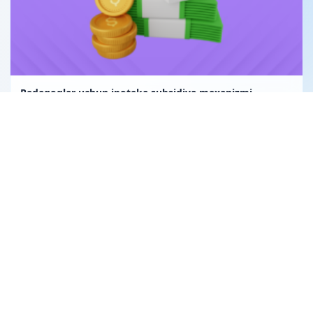
Pedagoglar uchun ipoteka subsidiya mexanizmi
Uglerod birligi fuqarolik huquqining obyekti sifatida