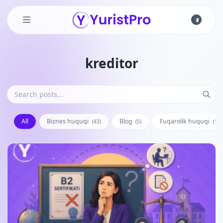
Skip to main content
kreditor
All
Biznes huquqi
Blog
Fuqarolik huquqi
(43)
(5)
(128