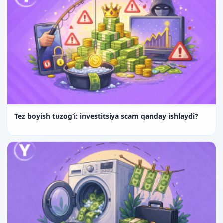
Tez boyish tuzog‘i: investitsiya scam qanday ishlaydi?