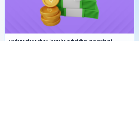
Pedagoglar uchun ipoteka subsidiya mexanizmi
Uglerod birligi fuqarolik huquqining obyekti sifatida