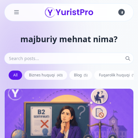
Skip to main content
majburiy mehnat nima?
All
Biznes huquqi
Blog
Fuqarolik huquqi
(43)
(5)
(128