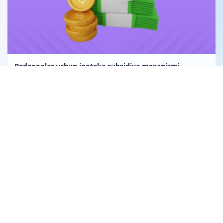
Pedagoglar uchun ipoteka subsidiya mexanizmi
Uglerod birligi fuqarolik huquqining obyekti sifatida