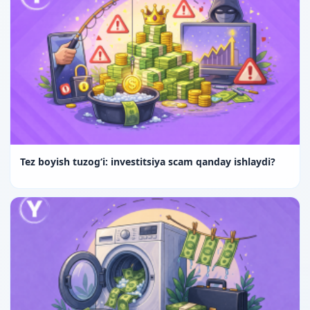
Tez boyish tuzog‘i: investitsiya scam qanday ishlaydi?