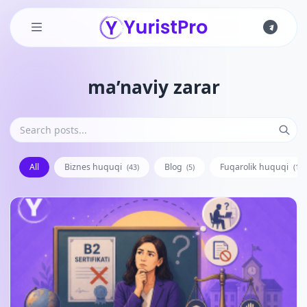
Skip to main content
ma’naviy zarar
All
Biznes huquqi
Blog
Fuqarolik huquqi
(43)
(5)
(128