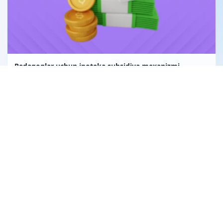
Pedagoglar uchun ipoteka subsidiya mexanizmi
Uglerod birligi fuqarolik huquqining obyekti sifatida