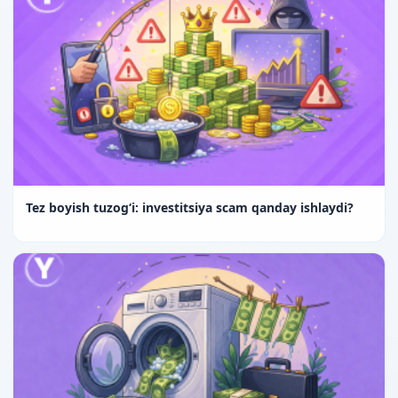
Tez boyish tuzog‘i: investitsiya scam qanday ishlaydi?