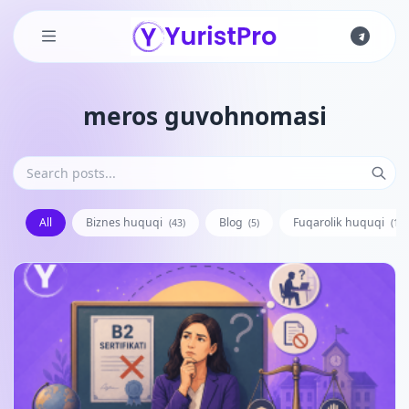
Skip to main content
meros guvohnomasi
All
Biznes huquqi
Blog
Fuqarolik huquqi
(43)
(5)
(128