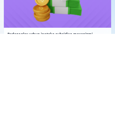
Pedagoglar uchun ipoteka subsidiya mexanizmi
Uglerod birligi fuqarolik huquqining obyekti sifatida