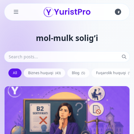
Skip to main content
mol-mulk solig’i
All
Biznes huquqi
Blog
Fuqarolik huquqi
(43)
(5)
(128