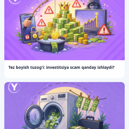
Tez boyish tuzog‘i: investitsiya scam qanday ishlaydi?