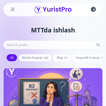
Skip to main content
MTTda ishlash
All
Biznes huquqi
Blog
Fuqarolik huquqi
(43)
(5)
(128