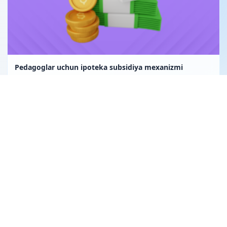
Pedagoglar uchun ipoteka subsidiya mexanizmi
Uglerod birligi fuqarolik huquqining obyekti sifatida