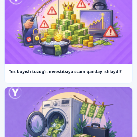
Tez boyish tuzog‘i: investitsiya scam qanday ishlaydi?