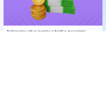
Pedagoglar uchun ipoteka subsidiya mexanizmi
Uglerod birligi fuqarolik huquqining obyekti sifatida