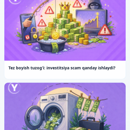
Tez boyish tuzog‘i: investitsiya scam qanday ishlaydi?