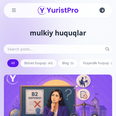
Skip to main content
mulkiy huquqlar
All
Biznes huquqi
Blog
Fuqarolik huquqi
(43)
(5)
(128