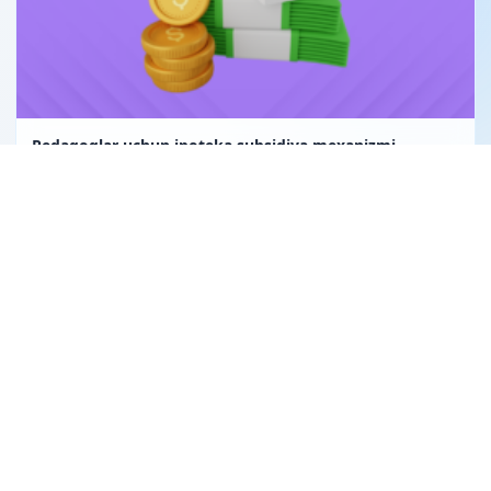
Pedagoglar uchun ipoteka subsidiya mexanizmi
Uglerod birligi fuqarolik huquqining obyekti sifatida