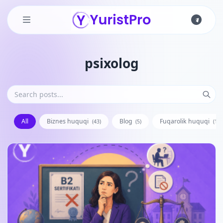
Skip to main content
psixolog
All
Biznes huquqi
Blog
Fuqarolik huquqi
(43)
(5)
(128