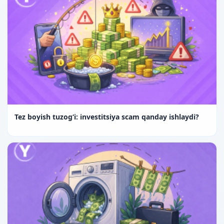
Tez boyish tuzog‘i: investitsiya scam qanday ishlaydi?