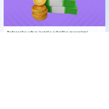
Pedagoglar uchun ipoteka subsidiya mexanizmi
Uglerod birligi fuqarolik huquqining obyekti sifatida