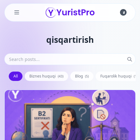
Skip to main content
qisqartirish
All
Biznes huquqi
Blog
Fuqarolik huquqi
(43)
(5)
(128