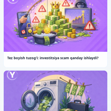
Tez boyish tuzog‘i: investitsiya scam qanday ishlaydi?