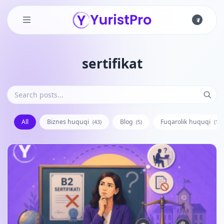
Skip to main content
sertifikat
All
Biznes huquqi
Blog
Fuqarolik huquqi
(43)
(5)
(128