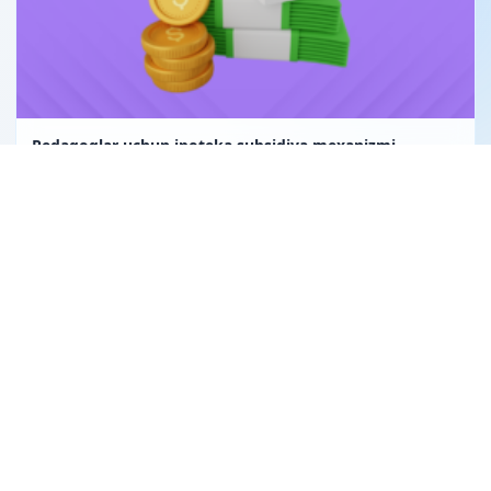
Pedagoglar uchun ipoteka subsidiya mexanizmi
Uglerod birligi fuqarolik huquqining obyekti sifatida