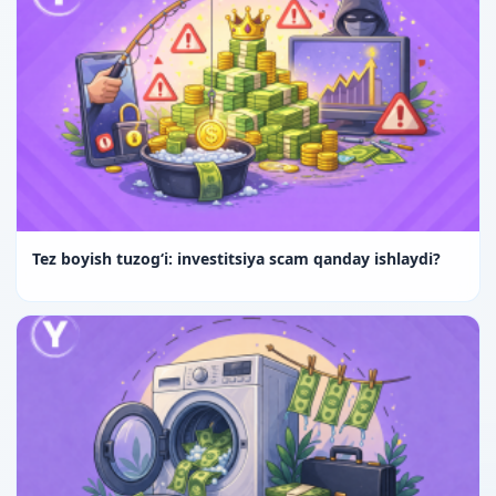
Tez boyish tuzog‘i: investitsiya scam qanday ishlaydi?