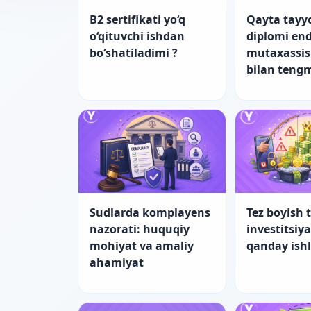
B2 sertifikati yo‘q
Qayta tayy
o‘qituvchi ishdan
diplomi end
bo‘shatiladimi ?
mutaxassis
bilan teng
Sudlarda komplayens
Tez boyish t
nazorati: huquqiy
investitsiy
mohiyat va amaliy
qanday ish
ahamiyat