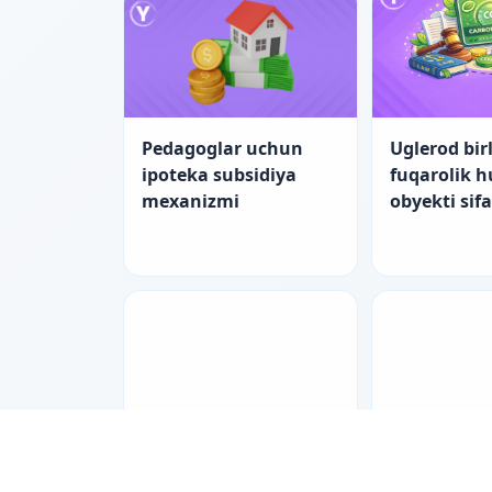
Pedagoglar uchun
Uglerod birl
ipoteka subsidiya
fuqarolik 
mexanizmi
obyekti sif
Pedagoglar uchun
Nizolarni ti
ipotekada yangi
bilan hal e