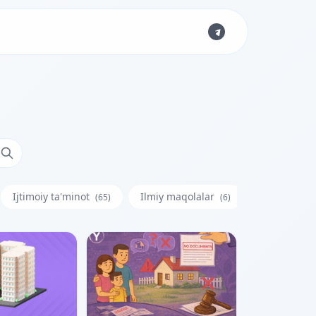
Ijtimoiy ta'minot
Ilmiy maqolalar
Iste'molchi
(65)
(6)