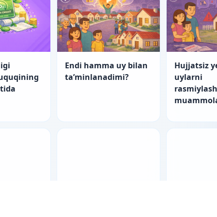
igi
Endi hamma uy bilan
Hujjatsiz y
huquqining
ta’minlanadimi?
uylarni
atida
rasmiylash
muammola
nch yo‘l
“Startap”larning
Er-xotin m
tishning
fuqarolik-huquqiy
raqamli ak