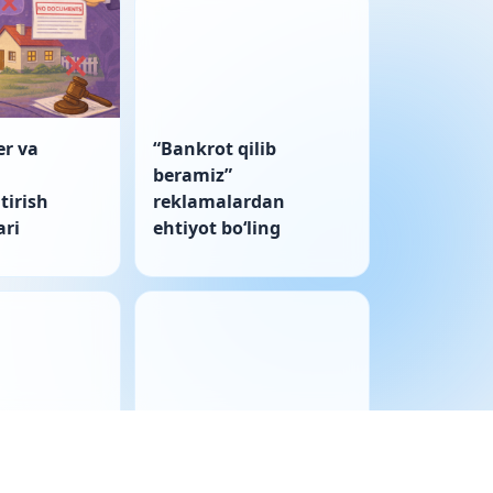
er va
“Bankrot qilib
beramiz”
tirish
reklamalardan
ri
ehtiyot boʻling
ulkida
Korporativ nizo: sud
tivlar
bayonnomani