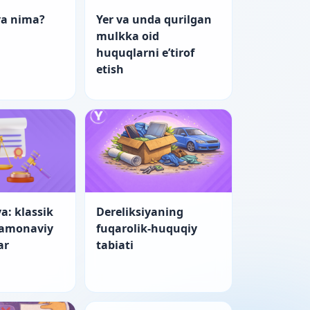
ya nima?
Yer va unda qurilgan
mulkka oid
huquqlarni e’tirof
etish
a: klassik
Dereliksiyaning
zamonaviy
fuqarolik-huquqiy
ar
tabiati