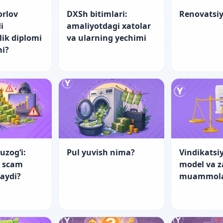
orlov
DXSh bitimlari:
Renovatsi
i
amaliyotdagi xatolar
lik diplomi
va ularning yechimi
mi?
uzog‘i:
Pul yuvish nima?
Vindikatsiy
a scam
model va 
laydi?
muammol