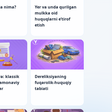
ya nima?
Yer va unda qurilgan
mulkka oid
huquqlarni e’tirof
etish
a: klassik
Dereliksiyaning
zamonaviy
fuqarolik-huquqiy
ar
tabiati