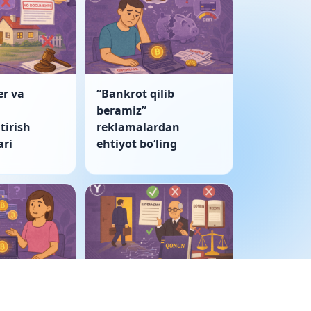
er va
“Bankrot qilib
beramiz”
tirish
reklamalardan
ri
ehtiyot boʻling
ulkida
Korporativ nizo: sud
tivlar
bayonnomani