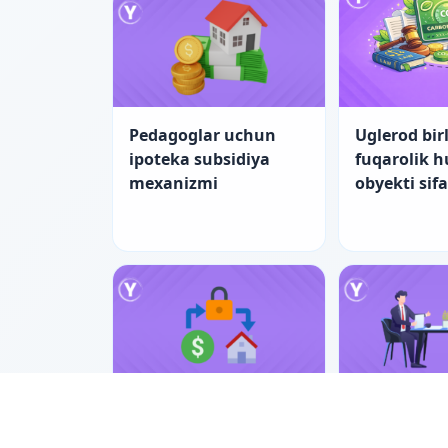
Pedagoglar uchun
Uglerod birl
ipoteka subsidiya
fuqarolik 
mexanizmi
obyekti sif
Pedagoglar uchun
Nizolarni ti
ipotekada yangi
bilan hal e