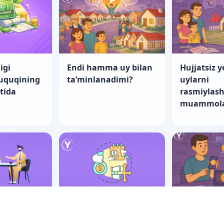
igi
Endi hamma uy bilan
Hujjatsiz y
huquqining
ta’minlanadimi?
uylarni
atida
rasmiylash
muammola
nch yo‘l
“Startap”larning
Er-xotin m
tishning
fuqarolik-huquqiy
raqamli ak