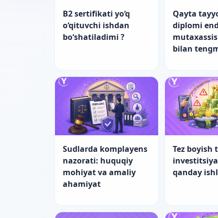
B2 sertifikati yo‘q
Qayta tayy
o‘qituvchi ishdan
diplomi end
bo‘shatiladimi ?
mutaxassis
bilan teng
Sudlarda komplayens
Tez boyish t
nazorati: huquqiy
investitsiy
mohiyat va amaliy
qanday ish
ahamiyat