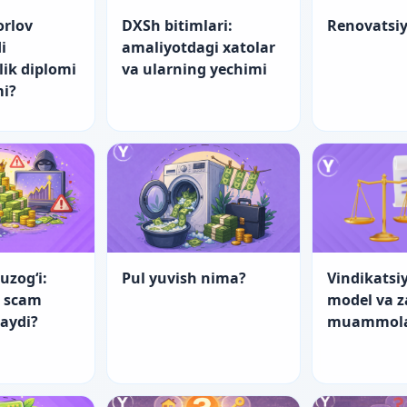
orlov
DXSh bitimlari:
Renovatsi
i
amaliyotdagi xatolar
lik diplomi
va ularning yechimi
mi?
uzog‘i:
Pul yuvish nima?
Vindikatsiy
a scam
model va 
laydi?
muammol