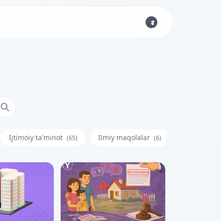
Ijtimoiy ta'minot
Ilmiy maqolalar
Iste'molchi
(65)
(6)