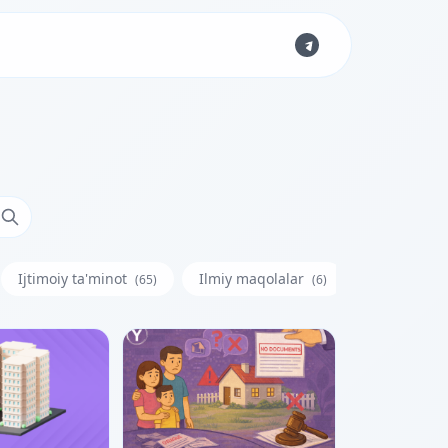
Ijtimoiy ta'minot
Ilmiy maqolalar
Iste'molchi
(65)
(6)