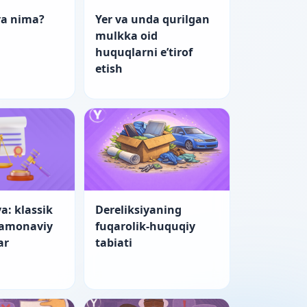
ya nima?
Yer va unda qurilgan
mulkka oid
huquqlarni e’tirof
etish
a: klassik
Dereliksiyaning
zamonaviy
fuqarolik-huquqiy
ar
tabiati