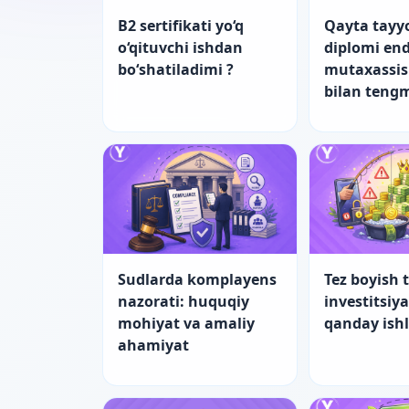
B2 sertifikati yo‘q
Qayta tayy
o‘qituvchi ishdan
diplomi end
bo‘shatiladimi ?
mutaxassis
bilan teng
Sudlarda komplayens
Tez boyish t
nazorati: huquqiy
investitsiy
mohiyat va amaliy
qanday ish
ahamiyat