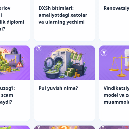
orlov
DXSh bitimlari:
Renovatsi
i
amaliyotdagi xatolar
lik diplomi
va ularning yechimi
mi?
uzog‘i:
Pul yuvish nima?
Vindikatsiy
a scam
model va 
laydi?
muammol