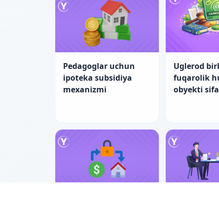
Pedagoglar uchun
Uglerod birl
ipoteka subsidiya
fuqarolik 
mexanizmi
obyekti sif
Pedagoglar uchun
Nizolarni ti
ipotekada yangi
bilan hal e