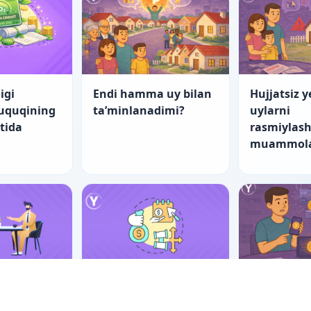
igi
Endi hamma uy bilan
Hujjatsiz y
huquqining
ta’minlanadimi?
uylarni
atida
rasmiylash
muammola
nch yo‘l
“Startap”larning
Er-xotin m
tishning
fuqarolik-huquqiy
raqamli ak