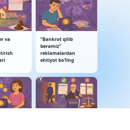
er va
“Bankrot qilib
beramiz”
tirish
reklamalardan
ri
ehtiyot boʻling
ulkida
Korporativ nizo: sud
tivlar
bayonnomani