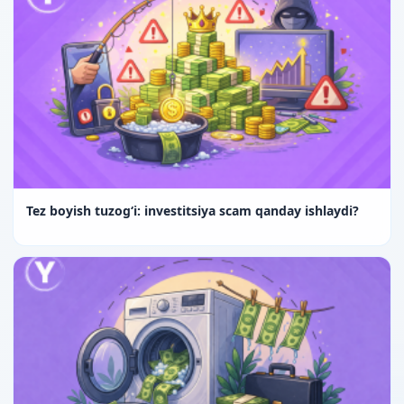
Tez boyish tuzog‘i: investitsiya scam qanday ishlaydi?