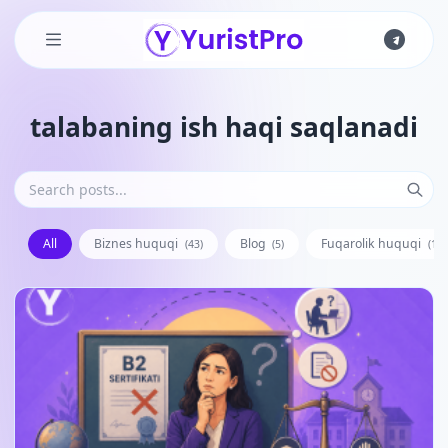
Skip to main content
talabaning ish haqi saqlanadi
All
Biznes huquqi
Blog
Fuqarolik huquqi
(43)
(5)
(128