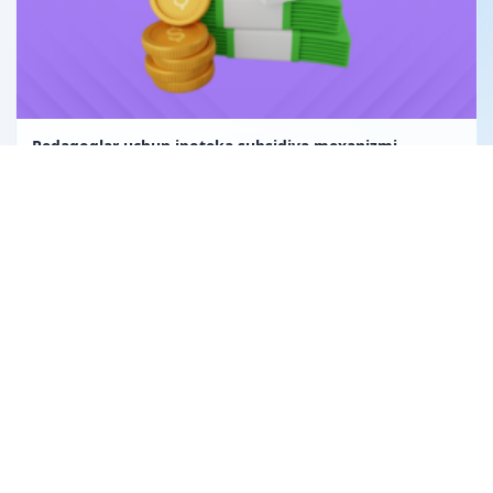
Pedagoglar uchun ipoteka subsidiya mexanizmi
Uglerod birligi fuqarolik huquqining obyekti sifatida