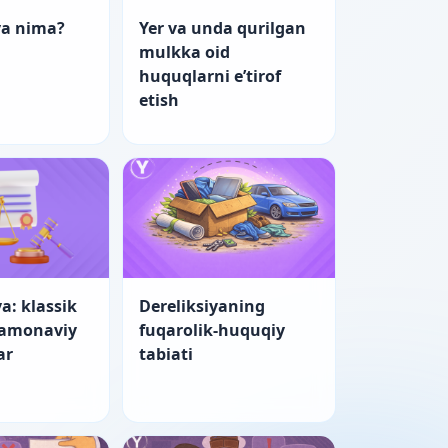
ya nima?
Yer va unda qurilgan
mulkka oid
huquqlarni e’tirof
etish
a: klassik
Dereliksiyaning
zamonaviy
fuqarolik-huquqiy
ar
tabiati