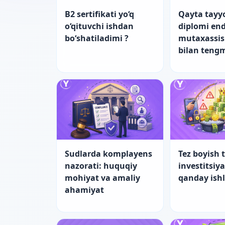
B2 sertifikati yo‘q
Qayta tayy
o‘qituvchi ishdan
diplomi end
bo‘shatiladimi ?
mutaxassis
bilan teng
Sudlarda komplayens
Tez boyish t
nazorati: huquqiy
investitsiy
mohiyat va amaliy
qanday ish
ahamiyat