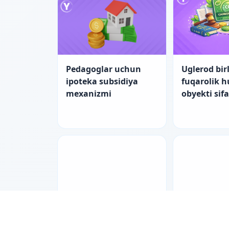
Pedagoglar uchun
Uglerod birl
ipoteka subsidiya
fuqarolik 
mexanizmi
obyekti sif
Pedagoglar uchun
Nizolarni ti
ipotekada yangi
bilan hal e