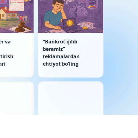
er va
“Bankrot qilib
beramiz”
tirish
reklamalardan
ri
ehtiyot boʻling
ulkida
Korporativ nizo: sud
tivlar
bayonnomani