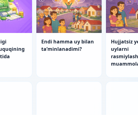
igi
Endi hamma uy bilan
Hujjatsiz y
huquqining
ta’minlanadimi?
uylarni
atida
rasmiylash
muammola
nch yo‘l
“Startap”larning
Er-xotin m
tishning
fuqarolik-huquqiy
raqamli ak