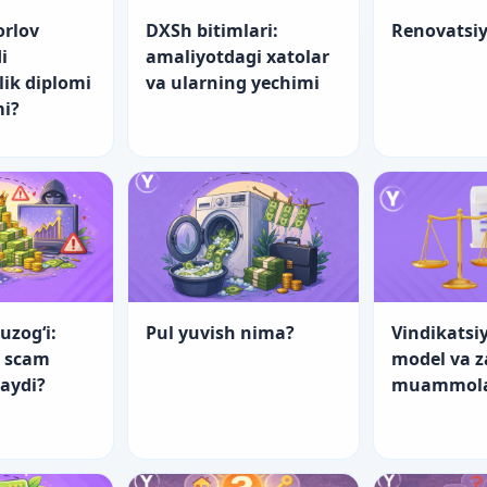
orlov
DXSh bitimlari:
Renovatsi
i
amaliyotdagi xatolar
lik diplomi
va ularning yechimi
mi?
uzog‘i:
Pul yuvish nima?
Vindikatsiy
a scam
model va 
laydi?
muammol