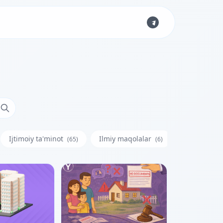
Ijtimoiy ta'minot
Ilmiy maqolalar
Iste'molchi
(65)
(6)