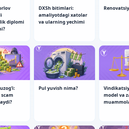
orlov
DXSh bitimlari:
Renovatsi
i
amaliyotdagi xatolar
lik diplomi
va ularning yechimi
mi?
uzog‘i:
Pul yuvish nima?
Vindikatsiy
a scam
model va 
laydi?
muammol