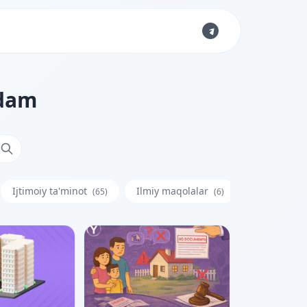
rdam
Ijtimoiy ta'minot
Ilmiy maqolalar
Iste'molchi
(65)
(6)