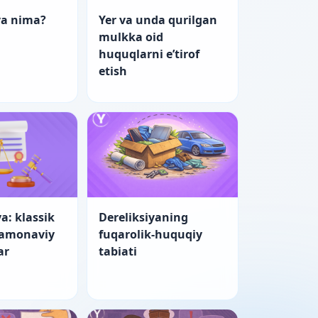
ya nima?
Yer va unda qurilgan
mulkka oid
huquqlarni e’tirof
etish
a: klassik
Dereliksiyaning
zamonaviy
fuqarolik-huquqiy
ar
tabiati