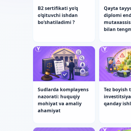
B2 sertifikati yo‘q
Qayta tayy
o‘qituvchi ishdan
diplomi end
bo‘shatiladimi ?
mutaxassis
bilan teng
Sudlarda komplayens
Tez boyish t
nazorati: huquqiy
investitsiy
mohiyat va amaliy
qanday ish
ahamiyat