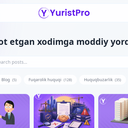
ot etgan xodimga moddiy yo
Blog
Fuqarolik huquqi
Huquqbuzarlik
(5)
(128)
(35)