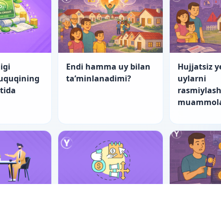
igi
Endi hamma uy bilan
Hujjatsiz y
huquqining
ta’minlanadimi?
uylarni
atida
rasmiylash
muammola
nch yo‘l
“Startap”larning
Er-xotin m
tishning
fuqarolik-huquqiy
raqamli ak