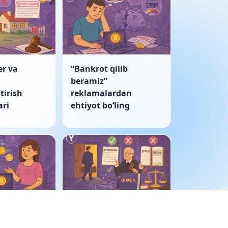
er va
“Bankrot qilib
beramiz”
tirish
reklamalardan
ri
ehtiyot boʻling
ulkida
Korporativ nizo: sud
tivlar
bayonnomani