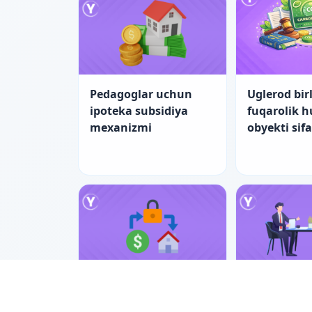
Pedagoglar uchun
Uglerod birl
ipoteka subsidiya
fuqarolik 
mexanizmi
obyekti sif
Pedagoglar uchun
Nizolarni ti
ipotekada yangi
bilan hal e