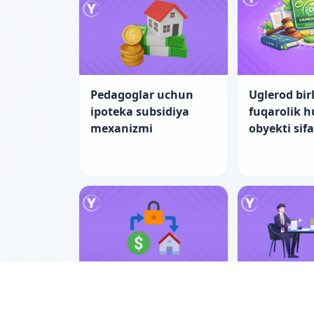
Pedagoglar uchun
Uglerod birl
ipoteka subsidiya
fuqarolik 
mexanizmi
obyekti sif
Pedagoglar uchun
Nizolarni ti
ipotekada yangi
bilan hal e