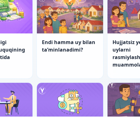
igi
Endi hamma uy bilan
Hujjatsiz y
huquqining
ta’minlanadimi?
uylarni
atida
rasmiylash
muammola
nch yo‘l
“Startap”larning
Er-xotin m
tishning
fuqarolik-huquqiy
raqamli ak