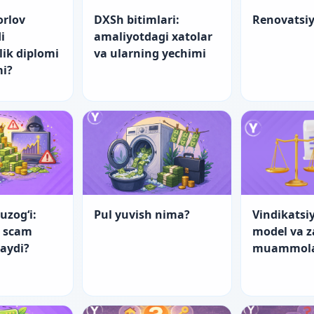
orlov
DXSh bitimlari:
Renovatsi
i
amaliyotdagi xatolar
lik diplomi
va ularning yechimi
mi?
uzog‘i:
Pul yuvish nima?
Vindikatsiy
a scam
model va 
laydi?
muammol