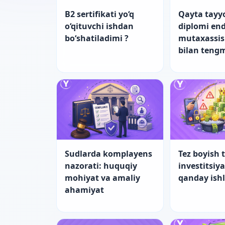
B2 sertifikati yo‘q
Qayta tayy
o‘qituvchi ishdan
diplomi end
bo‘shatiladimi ?
mutaxassis
bilan teng
Sudlarda komplayens
Tez boyish t
nazorati: huquqiy
investitsiy
mohiyat va amaliy
qanday ish
ahamiyat