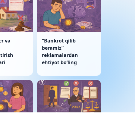
er va
“Bankrot qilib
beramiz”
tirish
reklamalardan
ri
ehtiyot boʻling
ulkida
Korporativ nizo: sud
tivlar
bayonnomani