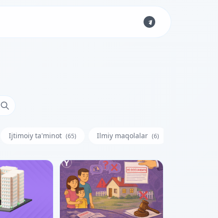
Ijtimoiy ta'minot
Ilmiy maqolalar
Iste'molchi
(65)
(6)