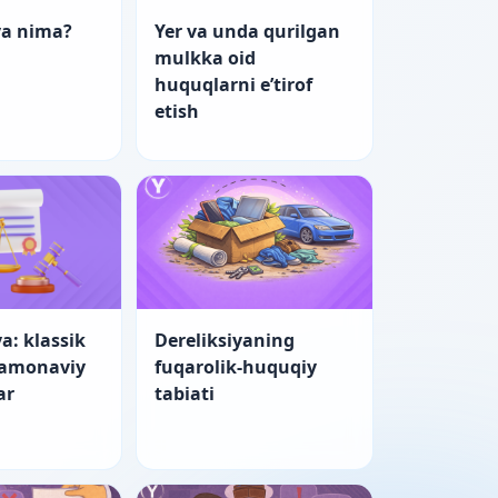
ya nima?
Yer va unda qurilgan
mulkka oid
huquqlarni e’tirof
etish
a: klassik
Dereliksiyaning
zamonaviy
fuqarolik-huquqiy
ar
tabiati