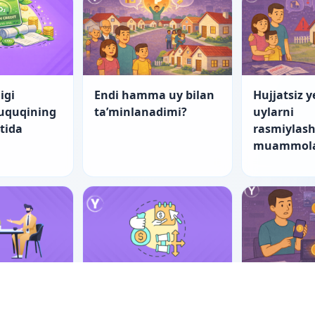
igi
Endi hamma uy bilan
Hujjatsiz y
huquqining
ta’minlanadimi?
uylarni
atida
rasmiylash
muammola
nch yo‘l
“Startap”larning
Er-xotin m
tishning
fuqarolik-huquqiy
raqamli ak