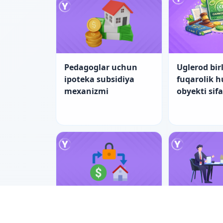
Pedagoglar uchun
Uglerod birl
ipoteka subsidiya
fuqarolik 
mexanizmi
obyekti sif
Pedagoglar uchun
Nizolarni ti
ipotekada yangi
bilan hal e