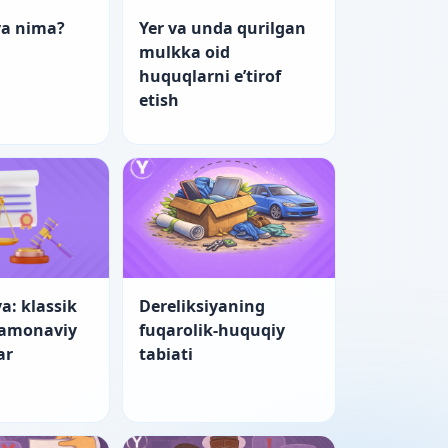
ya nima?
Yer va unda qurilgan
mulkka oid
huquqlarni e’tirof
etish
a: klassik
Dereliksiyaning
zamonaviy
fuqarolik-huquqiy
ar
tabiati