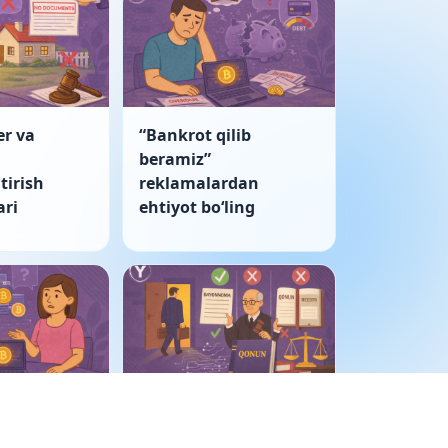
er va
“Bankrot qilib
beramiz”
tirish
reklamalardan
ri
ehtiyot boʻling
ulkida
Korporativ nizo: sud
tivlar
bayonnomani