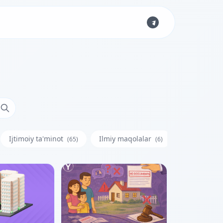
Ijtimoiy ta'minot
Ilmiy maqolalar
Iste'molchi
(65)
(6)