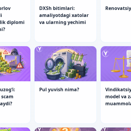
orlov
DXSh bitimlari:
Renovatsi
i
amaliyotdagi xatolar
lik diplomi
va ularning yechimi
mi?
uzog‘i:
Pul yuvish nima?
Vindikatsiy
a scam
model va 
laydi?
muammol