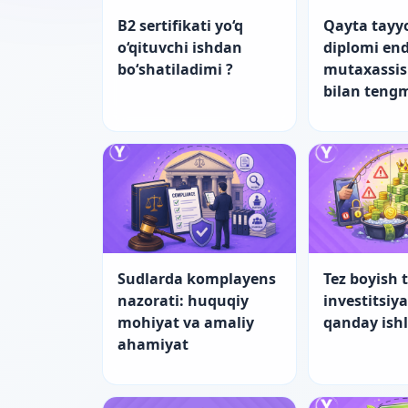
B2 sertifikati yo‘q
Qayta tayy
o‘qituvchi ishdan
diplomi end
bo‘shatiladimi ?
mutaxassis
bilan teng
Sudlarda komplayens
Tez boyish t
nazorati: huquqiy
investitsiy
mohiyat va amaliy
qanday ish
ahamiyat