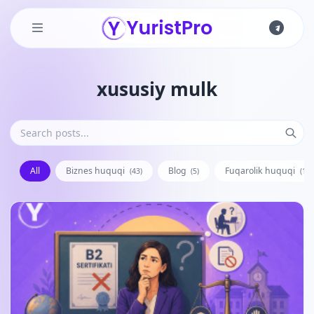
Skip to main content
xususiy mulk
All
Biznes huquqi
Blog
Fuqarolik huquqi
(43)
(5)
(128