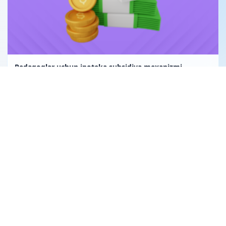
Pedagoglar uchun ipoteka subsidiya mexanizmi
Uglerod birligi fuqarolik huquqining obyekti sifatida