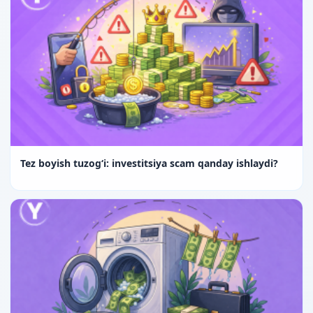
Tez boyish tuzog‘i: investitsiya scam qanday ishlaydi?