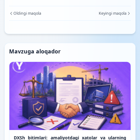
Oldingi maqola
Keyingi maqola
Mavzuga aloqador
DXSh bitimlari: amaliyotdagi xatolar va ularning