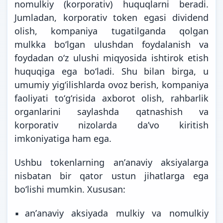
nomulkiy (korporativ) huquqlarni beradi.
Jumladan, korporativ token egasi dividend
olish, kompaniya tugatilganda qolgan
mulkka boʻlgan ulushdan foydalanish va
foydadan oʻz ulushi miqyosida ishtirok etish
huquqiga ega boʻladi. Shu bilan birga, u
umumiy yigʻilishlarda ovoz berish, kompaniya
faoliyati toʻgʻrisida axborot olish, rahbarlik
organlarini saylashda qatnashish va
korporativ nizolarda daʼvo kiritish
imkoniyatiga ham ega.
Ushbu tokenlarning anʼanaviy aksiyalarga
nisbatan bir qator ustun jihatlarga ega
boʻlishi mumkin. Xususan:
▪️anʼanaviy aksiyada mulkiy va nomulkiy