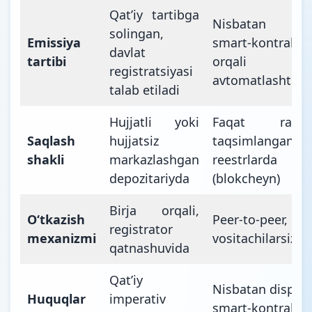
Qatʼiy tartibga
Nisbatan erk
solingan,
Emissiya
smart-kontrakt
davlat
tartibi
orqali
registratsiyasi
avtomatlashtiril
talab etiladi
Hujjatli yoki
Faqat raqam
Saqlash
hujjatsiz
taqsimlangan
shakli
markazlashgan
reestrlarda
depozitariyda
(blokcheyn)
Birja orqali,
Oʻtkazish
Peer-to-peer,
registrator
mexanizmi
vositachilarsiz
qatnashuvida
Qatʼiy
Nisbatan dispozit
Huquqlar
imperativ
smart-kontrakt