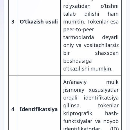
roʻyxatidan oʻtishni
talab qilishi ham
3
Oʻtkazish usuli
mumkin. Tokenlar esa
peer-to-peer
tarmoqlarda deyarli
oniy va vositachilarsiz
bir shaxsdan
boshqasiga
oʻtkazilishi mumkin.
Anʼanaviy mulk
jismoniy xususiyatlar
orqali identifikatsiya
qilinsa, tokenlar
4
Identifikatsiya
kriptografik hash-
funktsiyalar va noyob
identifikatorlar (ID)