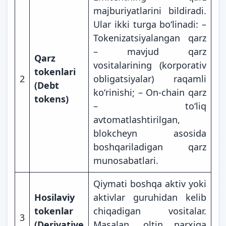
majburiyatlarini bildiradi.
Ular ikki turga boʻlinadi: –
Tokenizatsiyalangan qarz
– mavjud qarz
Qarz
vositalarining (korporativ
tokenlari
2
obligatsiyalar) raqamli
(Debt
koʻrinishi; – On-chain qarz
tokens)
– toʻliq
avtomatlashtirilgan,
blokcheyn asosida
boshqariladigan qarz
munosabatlari.
Qiymati boshqa aktiv yoki
Hosilaviy
aktivlar guruhidan kelib
tokenlar
chiqadigan vositalar.
3
(Derivative
Masalan, oltin narxiga