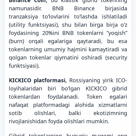
Binance Coin,
bu klassik gibrid tokenning
namunasidir. BNB Binance birjasida
tranzaksiya toʻlovlarini toʻlashda ishlatiladi
(utility funktsiyasi), shu bilan birga birja oʻz
foydasining 20%ini BNB tokenlarni “yoqish”
(burn) orqali egalariga qaytaradi, bu esa
tokenlarning umumiy hajmini kamaytiradi va
qolgan tokenlar qiymatini oshiradi (security
funktsiyasi).
KICKICO platformasi,
Rossiyaning yirik ICO-
loyihalaridan biri boʻlgan KICKICO gibrid
tokenlardan foydalanadi. Token egalari
nafaqat platformadagi alohida xizmatlarni
sotib olishlari, balki ekotizimning
rivojlanishidan foyda olishlari mumkin.
Gibrid tokenlarning huquqiy maqomi eng