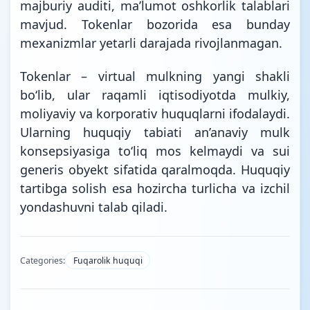
majburiy auditi, maʼlumot oshkorlik talablari
mavjud. Tokenlar bozorida esa bunday
mexanizmlar yetarli darajada rivojlanmagan.
Tokenlar – virtual mulkning yangi shakli
bo‘lib, ular raqamli iqtisodiyotda mulkiy,
moliyaviy va korporativ huquqlarni ifodalaydi.
Ularning huquqiy tabiati an’anaviy mulk
konsepsiyasiga to‘liq mos kelmaydi va sui
generis obyekt sifatida qaralmoqda. Huquqiy
tartibga solish esa hozircha turlicha va izchil
yondashuvni talab qiladi.
Categories:
Fuqarolik huquqi