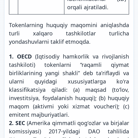
orqali ajratiladi.
Tokenlarning huquqiy maqomini aniqlashda
turli xalqaro tashkilotlar turlicha
yondashuvlarni taklif etmoqda.
1. OECD
(Iqtisodiy hamkorlik va rivojlanish
tashkiloti) tokenlarni “raqamli qiymat
birliklarining yangi shakli” deb taʼriflaydi va
ularni quyidagi xususiyatlarga koʻra
klassifikatsiya qiladi: (a) maqsad (toʻlov,
investitsiya, foydalanish huquqi); (b) huquqiy
maqom (aktivmi yoki xizmat voucheri); (c)
emitent majburiyatlari.
2. SEC
(Amerika qimmatli qogʻozlar va birjalar
komissiyasi) 2017-yildagi DAO tahlilida