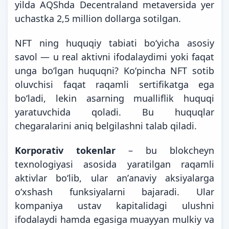
yilda AQShda Decentraland metaversida yer
uchastka 2,5 million dollarga sotilgan.
NFT ning huquqiy tabiati boʻyicha asosiy
savol — u real aktivni ifodalaydimi yoki faqat
unga boʻlgan huquqni? Koʻpincha NFT sotib
oluvchisi faqat raqamli sertifikatga ega
boʻladi, lekin asarning mualliflik huquqi
yaratuvchida qoladi. Bu huquqlar
chegaralarini aniq belgilashni talab qiladi.
Korporativ tokenlar
– bu blokcheyn
texnologiyasi asosida yaratilgan raqamli
aktivlar boʻlib, ular anʼanaviy aksiyalarga
oʻxshash funksiyalarni bajaradi. Ular
kompaniya ustav kapitalidagi ulushni
ifodalaydi hamda egasiga muayyan mulkiy va