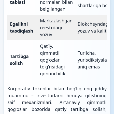
tabiati
normalar bilan
shartlariga bogʻl
belgilangan
Markazlashgan
Egalikni
Blokcheyndagi
reestrdagi
tasdiqlash
yozuv va kalit
yozuv
Qatʼiy,
qimmatli
Turlicha, k
Tartibga
qogʻozlar
yurisdiksiyalarda
solish
toʻgʻrisidagi
aniq emas
qonunchilik
Korporativ tokenlar bilan bogʻliq eng jiddiy
muammo – investorlarni himoya qilishning
zaif mexanizmlari. Anʼanaviy qimmatli
qogʻozlar bozorida qatʼiy tartibga solish,