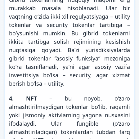
murakkab masala hisoblanadi. Ular bir
vaqtning oʻzida ikki xil regulyatsiyaga – utility
tokenlar va security tokenlar tartibiga –
boʻysunishi mumkin. Bu gibrid tokenlarni
ikkita tartibga solish rejimining kesishish
nuqtasiga qoʻyadi. Baʼzi yurisdiksiyalarda
gibrid tokenlar “asosiy funksiya” mezoniga
koʻra tasniflanadi, yaʼni agar asosiy vazifa
investitsiya boʻlsa – security, agar xizmat
berish boʻlsa – utility.
4. NFT
– bu noyob, oʻzaro
almashtirilmaydigan tokenlar boʻlib, raqamli
yoki jismoniy aktivlarning yagona nusxasini
ifodalaydi. Ular fungible (oʻzaro
almashtiriladigan) tokenlardan tubdan farq