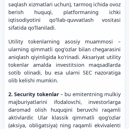
saqlash xizmatlari uchun), tarmoq ichida ovoz
berish huquqi, platformaning ichki
iqtisodiyotini qoʻllab-quvvatlash vositasi
sifatida qoʻllaniladi.
Utility tokenlarning asosiy muammosi –
ularning qimmatli qogʻozlar bilan chegarasini
aniqlash qiyinligida koʻrinadi. Aksariyat utility
tokenlar amalda investitsion maqsadlarda
sotib olinadi, bu esa ularni SEC nazoratiga
olib kelishi mumkin.
2.
Security tokenlar
– bu emitentning mulkiy
majburiyatlarini ifodalovchi, investorlarga
daromad olish huquqini beruvchi raqamli
aktivlardir. Ular klassik qimmatli qogʻozlar
(aksiya, obligatsiya) ning raqamli ekvivalenti