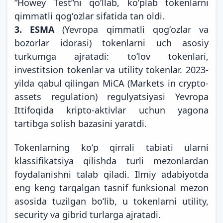
“Howey Test”ni qoʻllab, koʻplab tokenlarni
qimmatli qogʻozlar sifatida tan oldi.
3.
ESMA
(Yevropa qimmatli qogʻozlar va
bozorlar idorasi) tokenlarni uch asosiy
turkumga ajratadi: toʻlov tokenlari,
investitsion tokenlar va utility tokenlar. 2023-
yilda qabul qilingan MiCA (Markets in crypto-
assets regulation) regulyatsiyasi Yevropa
Ittifoqida kripto-aktivlar uchun yagona
tartibga solish bazasini yaratdi.
Tokenlarning koʻp qirrali tabiati ularni
klassifikatsiya qilishda turli mezonlardan
foydalanishni talab qiladi. Ilmiy adabiyotda
eng keng tarqalgan tasnif funksional mezon
asosida tuzilgan boʻlib, u tokenlarni utility,
security va gibrid turlarga ajratadi.