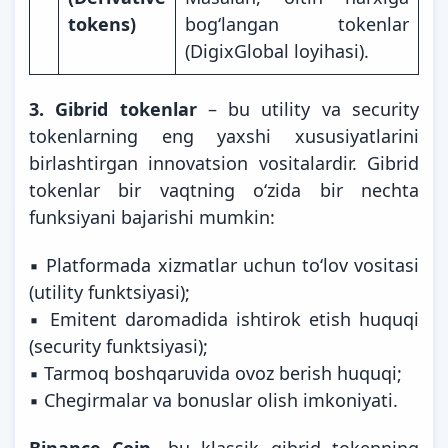
tokens)
bogʻlangan tokenlar
(DigixGlobal loyihasi).
3. Gibrid tokenlar
– bu utility va security
tokenlarning eng yaxshi xususiyatlarini
birlashtirgan innovatsion vositalardir. Gibrid
tokenlar bir vaqtning oʻzida bir nechta
funksiyani bajarishi mumkin:
▪️ Platformada xizmatlar uchun toʻlov vositasi
(utility funktsiyasi);
▪️ Emitent daromadida ishtirok etish huquqi
(security funktsiyasi);
▪️ Tarmoq boshqaruvida ovoz berish huquqi;
▪️ Chegirmalar va bonuslar olish imkoniyati.