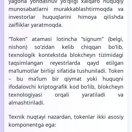
yagona yondashuv yoʻqligi xalqaro huquqiy
munosabatlarni murakkablashtirmoqda va
investorlar huquqlarini himoya qilishda
zaifliklar yaratmoqda.
“Token” atamasi lotincha “signum” (belgi,
nishon) soʻzidan kelib chiqqan boʻlib,
texnologik kontekstda blokcheyn tizimidagi
taqsimlangan reyestrlarda qayd etilgan
maʼlumotlar birligi sifatida tushuniladi. Token
– bu maʼlum bir qiymat yoki huquqni
ifodalovchi kriptografik kod boʻlib, blokcheyn
texnologiyasi orqali yaratiladi va
almashtiriladi.
Texnik nuqtayi nazardan, tokenlar ikki asosiy
komponentga ega: