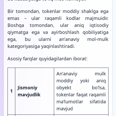
Bir tomondan, tokenlar moddiy shaklga ega
emas – ular raqamli kodlar majmuidir.
Boshqa tomondan, ular aniq iqtisodiy
qiymatga ega va ayirboshlash qobiliyatiga
ega, bu ularni anʼanaviy mol-mulk
kategoriyasiga yaqinlashtiradi.
Asosiy farqlar quyidagilardan iborat:
Anʼanaviy mulk
moddiy yoki aniq
Jismoniy
obyekt boʻlsa,
1
mavjudlik
tokenlar faqat raqamli
maʼlumotlar sifatida
mavjud