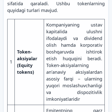
sifatida qaraladi. Ushbu tokenlarning
quyidagi turlari mavjud.
Kompaniyaning ustav
kapitalida ulushni
ifodalaydi va dividend
olish hamda korporativ
Token-
boshqaruvda ishtirok
aksiyalar
etish huquqini beradi.
1
(Equity
Token-aksiyalarning
tokens)
anʼanaviy aksiyalardan
asosiy farqi – ularning
yuqori moslashuvchanligi
va dispozitivlik
imkoniyatlaridir
Emitentning qarz