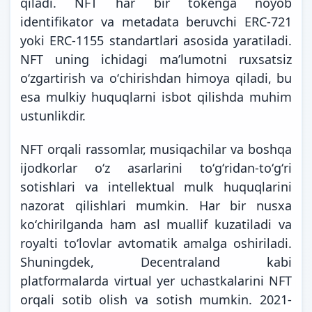
qiladi. NFT har bir tokenga noyob
identifikator va metadata beruvchi ERC-721
yoki ERC-1155 standartlari asosida yaratiladi.
NFT uning ichidagi maʼlumotni ruxsatsiz
oʻzgartirish va oʻchirishdan himoya qiladi, bu
esa mulkiy huquqlarni isbot qilishda muhim
ustunlikdir.
NFT orqali rassomlar, musiqachilar va boshqa
ijodkorlar oʻz asarlarini toʻgʻridan-toʻgʻri
sotishlari va intellektual mulk huquqlarini
nazorat qilishlari mumkin. Har bir nusxa
koʻchirilganda ham asl muallif kuzatiladi va
royalti toʻlovlar avtomatik amalga oshiriladi.
Shuningdek, Decentraland kabi
platformalarda virtual yer uchastkalarini NFT
orqali sotib olish va sotish mumkin. 2021-