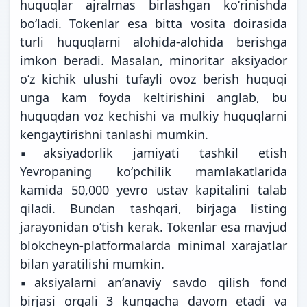
huquqlar ajralmas birlashgan koʻrinishda
boʻladi. Tokenlar esa bitta vosita doirasida
turli huquqlarni alohida-alohida berishga
imkon beradi. Masalan, minoritar aksiyador
oʻz kichik ulushi tufayli ovoz berish huquqi
unga kam foyda keltirishini anglab, bu
huquqdan voz kechishi va mulkiy huquqlarni
kengaytirishni tanlashi mumkin.
▪️aksiyadorlik jamiyati tashkil etish
Yevropaning koʻpchilik mamlakatlarida
kamida 50,000 yevro ustav kapitalini talab
qiladi. Bundan tashqari, birjaga listing
jarayonidan oʻtish kerak. Tokenlar esa mavjud
blokcheyn-platformalarda minimal xarajatlar
bilan yaratilishi mumkin.
▪️aksiyalarni anʼanaviy savdo qilish fond
birjasi orqali 3 kungacha davom etadi va