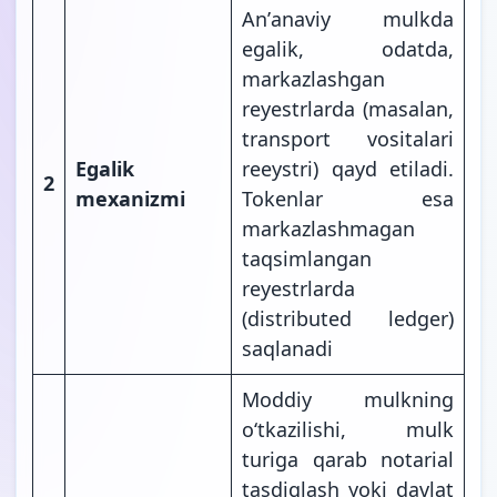
Anʼanaviy mulkda
egalik, odatda,
markazlashgan
reyestrlarda (masalan,
transport vositalari
Egalik
reeystri) qayd etiladi.
2
mexanizmi
Tokenlar esa
markazlashmagan
taqsimlangan
reyestrlarda
(distributed ledger)
saqlanadi
Moddiy mulkning
oʻtkazilishi, mulk
turiga qarab notarial
tasdiqlash yoki davlat