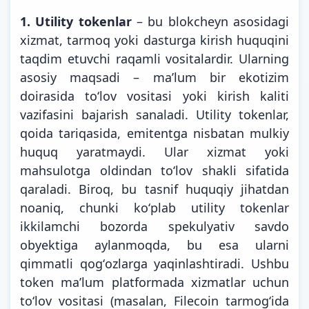
1.
Utility tokenlar
– bu blokcheyn asosidagi
xizmat, tarmoq yoki dasturga kirish huquqini
taqdim etuvchi raqamli vositalardir. Ularning
asosiy maqsadi – maʼlum bir ekotizim
doirasida toʻlov vositasi yoki kirish kaliti
vazifasini bajarish sanaladi. Utility tokenlar,
qoida tariqasida, emitentga nisbatan mulkiy
huquq yaratmaydi. Ular xizmat yoki
mahsulotga oldindan toʻlov shakli sifatida
qaraladi. Biroq, bu tasnif huquqiy jihatdan
noaniq, chunki koʻplab utility tokenlar
ikkilamchi bozorda spekulyativ savdo
obyektiga aylanmoqda, bu esa ularni
qimmatli qogʻozlarga yaqinlashtiradi. Ushbu
token maʼlum platformada xizmatlar uchun
toʻlov vositasi (masalan, Filecoin tarmogʻida