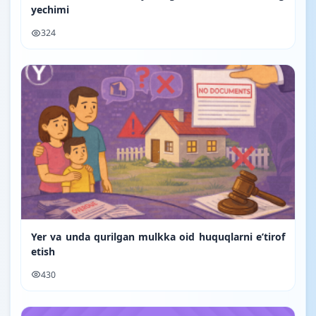
yechimi
324
Yer va unda qurilgan mulkka oid huquqlarni e’tirof
etish
430