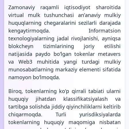
Zamonaviy raqamli iqtisodiyot sharoitida
virtual mulk tushunchasi anʼanaviy mulkiy
huquqlarning chegaralarini sezilarli darajada
kengaytirmoqda. Informatsion
texnologiyalarning jadal rivojlanishi, ayniqsa
blokcheyn tizimlarining joriy etilishi
natijasida paydo boʻlgan tokenlar metavers
va Web3 muhitida yangi turdagi mulkiy
munosabatlarning markaziy elementi sifatida
namoyon boʻlmoqda.
Biroq, tokenlarning koʻp qirrali tabiati ularni
huquqiy jihatdan klassifikatsiyalash va
tartibga solishda jiddiy qiyinchiliklarni keltirib
chiqarmoqda. Turli yurisdiksiyalarda
tokenlarning huquqiy maqomiga nisbatan