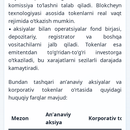
komissiya toʻlashni talab qiladi. Blokcheyn
texnologiyasi asosida tokenlarni real vaqt
rejimida oʻtkazish mumkin.
▪️aksiyalar bilan operatsiyalar fond birjasi,
depozitariy, registrator va boshqa
vositachilarni jalb qiladi. Tokenlar esa
emitentdan toʻgʻridan-toʻgʻri investorga
oʻtkaziladi, bu xarajatlarni sezilarli darajada
kamaytiradi.
Bundan tashqari anʼanaviy aksiyalar va
korporativ tokenlar oʻrtasida quyidagi
huquqiy farqlar mavjud:
Anʼanaviy
Mezon
Korporativ tok
aksiya