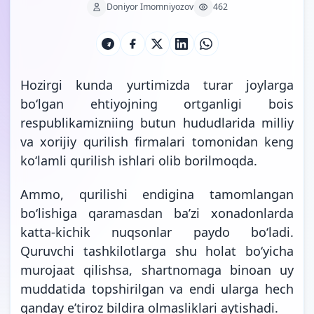
Doniyor Imomniyozov
462
Hozirgi kunda yurtimizda turar joylarga
bo‘lgan ehtiyojning ortganligi bois
respublikamizniing butun hududlarida milliy
va xorijiy qurilish firmalari tomonidan keng
ko‘lamli qurilish ishlari olib borilmoqda.
Ammo, qurilishi endigina tamomlangan
bo‘lishiga qaramasdan ba’zi xonadonlarda
katta-kichik nuqsonlar paydo bo‘ladi.
Quruvchi tashkilotlarga shu holat bo‘yicha
murojaat qilishsa, shartnomaga binoan uy
muddatida topshirilgan va endi ularga hech
qanday e’tiroz bildira olmasliklari aytishadi.