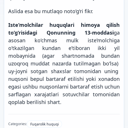
Aslida esa bu mutlaqo noto‘g‘ri fikr.
Iste’molchilar huquqlari himoya qilish
to‘g‘risidagi Qonunning 13-moddasi
ga
asosan ko‘chmas mulk iste’molchiga
o‘tkazilgan kundan e’tiboran ikki yil
mobaynida (agar shartnomada bundan
uzoqroq muddat nazarda tutilmagan bo‘lsa)
uy-joyni sotgan shaxslar tomonidan uning
nuqsoni bepul bartaraf etilishi yoki xonadon
egasi ushbu nuqsonlarni bartaraf etish uchun
sarflagan xarajatlari sotuvchilar tomonidan
qoplab berilishi
shart.
Categories:
Fuqarolik huquqi