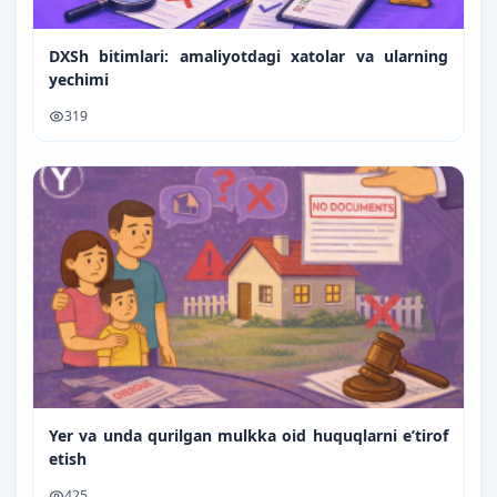
DXSh bitimlari: amaliyotdagi xatolar va ularning
yechimi
319
Yer va unda qurilgan mulkka oid huquqlarni e’tirof
etish
425