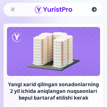
Skip to main content
Yangi xarid qilingan xonadonlarning
2 yil ichida aniqlangan nuqsaonlari
bepul bartaraf etilishi kerak