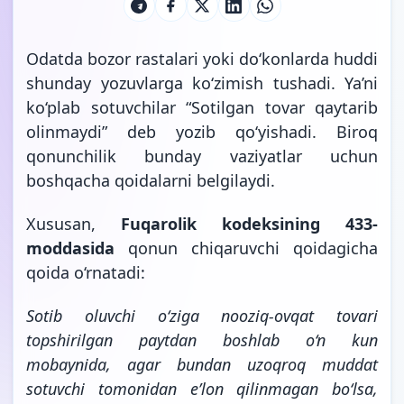
Odatda bozor rastalari yoki do‘konlarda huddi
shunday yozuvlarga ko‘zimish tushadi. Ya’ni
ko‘plab sotuvchilar “Sotilgan tovar qaytarib
olinmaydi” deb yozib qo‘yishadi. Biroq
qonunchilik bunday vaziyatlar uchun
boshqacha qoidalarni belgilaydi.
Xususan,
Fuqarolik kodeksining 433-
moddasida
qonun chiqaruvchi qoidagicha
qoida o‘rnatadi:
Sotib oluvchi o‘ziga nooziq-ovqat tovari
topshirilgan paytdan boshlab o‘n kun
mobaynida, agar bundan uzoqroq muddat
sotuvchi tomonidan e’lon qilinmagan bo‘lsa,