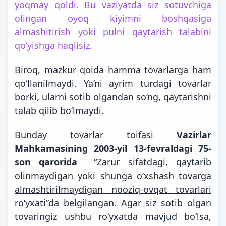
yoqmay qoldi. Bu vaziyatda siz sotuvchiga
olingan oyoq kiyimni boshqasiga
almashitirish yoki pulni qaytarish talabini
qo‘yishga haqlisiz.
Biroq, mazkur qoida hamma tovarlarga ham
qo‘llanilmaydi. Ya’ni ayrim turdagi tovarlar
borki, ularni sotib olgandan so‘ng, qaytarishni
talab qilib bo‘lmaydi.
Bunday tovarlar toifasi
Vazirlar
Mahkamasining 2003-yil 13-fevraldagi 75-
son qarorida
“Zarur sifatdagi, qaytarib
olinmaydigan yoki shunga o‘xshash tovarga
almashtirilmaydigan nooziq-ovqat tovarlari
ro‘yxati”
da belgilangan. Agar siz sotib olgan
tovaringiz ushbu ro‘yxatda mavjud bo‘lsa,