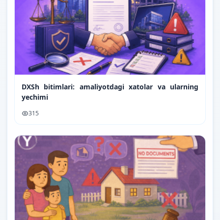
DXSh bitimlari: amaliyotdagi xatolar va ularning
yechimi
315