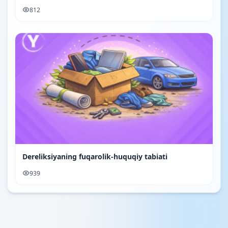
812
Dereliksiyaning fuqarolik-huquqiy tabiati
939