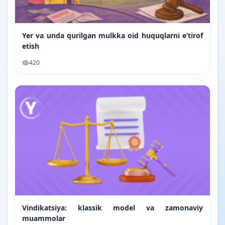
Yer va unda qurilgan mulkka oid huquqlarni e’tirof
etish
420
Vindikatsiya: klassik model va zamonaviy
muammolar