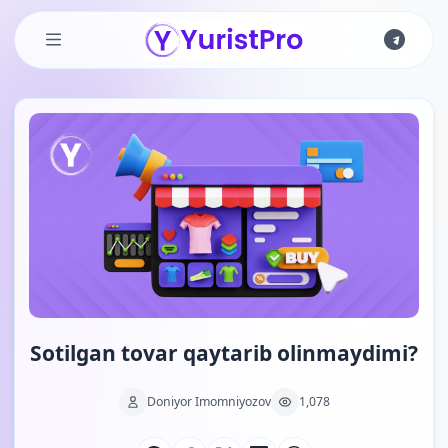
Skip to main content
Sotilgan tovar qaytarib olinmaydimi?
Doniyor Imomniyozov
1,078