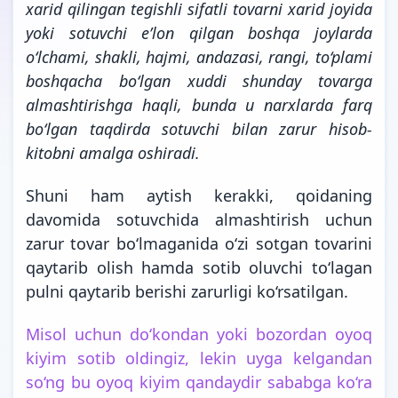
xarid qilingan tegishli sifatli tovarni xarid joyida
yoki sotuvchi e’lon qilgan boshqa joylarda
o‘lchami, shakli, hajmi, andazasi, rangi, to‘plami
boshqacha bo‘lgan xuddi shunday tovarga
almashtirishga haqli, bunda u narxlarda farq
bo‘lgan taqdirda sotuvchi bilan zarur hisob-
kitobni amalga oshiradi.
Shuni ham aytish kerakki, qoidaning
davomida sotuvchida almashtirish uchun
zarur tovar bo‘lmaganida o‘zi sotgan tovarini
qaytarib olish hamda sotib oluvchi to‘lagan
pulni qaytarib berishi zarurligi ko‘rsatilgan.
Misol uchun do‘kondan yoki bozordan oyoq
kiyim sotib oldingiz, lekin uyga kelgandan
so‘ng bu oyoq kiyim qandaydir sababga ko‘ra