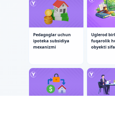
Pedagoglar uchun
Uglerod birl
ipoteka subsidiya
fuqarolik 
mexanizmi
obyekti sif
Pedagoglar uchun
Nizolarni ti
ipotekada yangi
bilan hal e