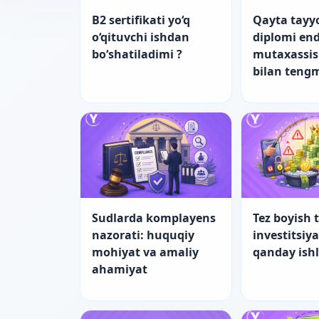
B2 sertifikati yo‘q
Qayta tayy
o‘qituvchi ishdan
diplomi end
bo‘shatiladimi ?
mutaxassis
bilan teng
Sudlarda komplayens
Tez boyish t
nazorati: huquqiy
investitsiy
mohiyat va amaliy
qanday ish
ahamiyat