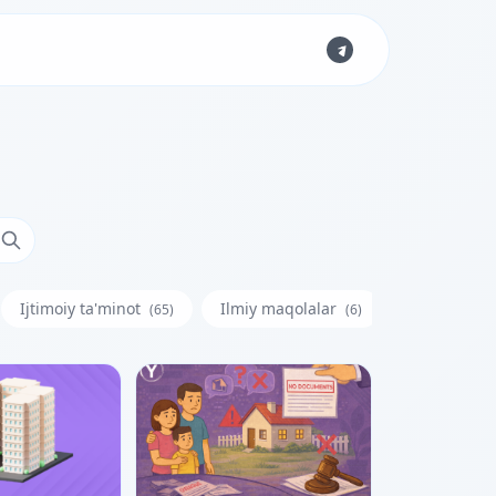
Ijtimoiy ta'minot
Ilmiy maqolalar
Iste'molchi
(65)
(6)