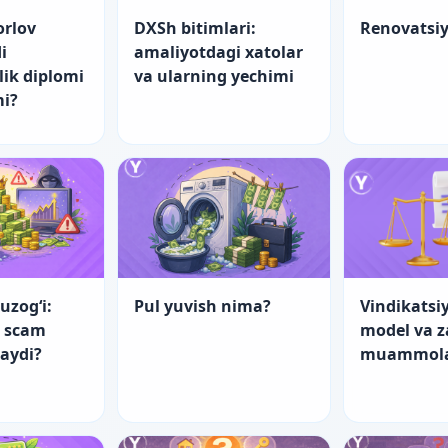
orlov
DXSh bitimlari:
Renovatsi
i
amaliyotdagi xatolar
lik diplomi
va ularning yechimi
mi?
uzog‘i:
Pul yuvish nima?
Vindikatsiy
a scam
model va 
laydi?
muammol