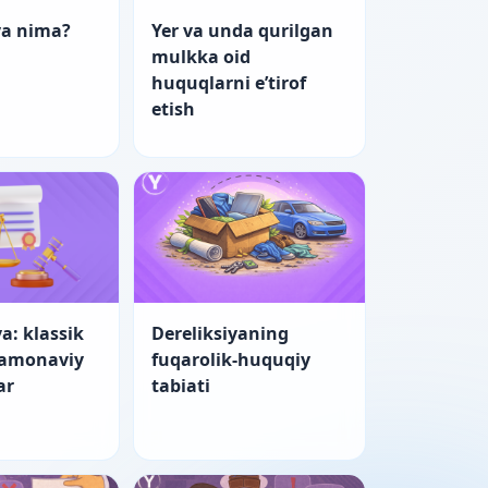
ya nima?
Yer va unda qurilgan
mulkka oid
huquqlarni e’tirof
etish
a: klassik
Dereliksiyaning
zamonaviy
fuqarolik-huquqiy
ar
tabiati