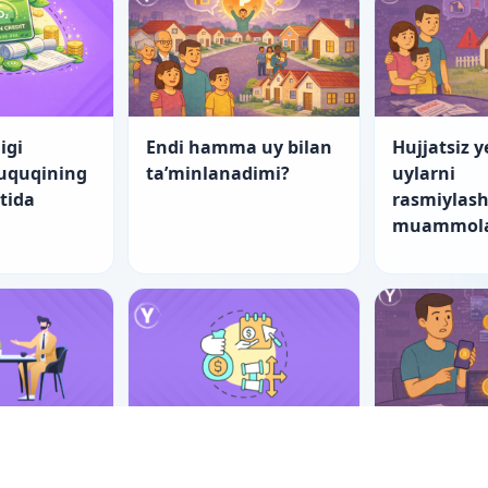
igi
Endi hamma uy bilan
Hujjatsiz y
huquqining
ta’minlanadimi?
uylarni
atida
rasmiylash
muammola
nch yo‘l
“Startap”larning
Er-xotin m
tishning
fuqarolik-huquqiy
raqamli ak