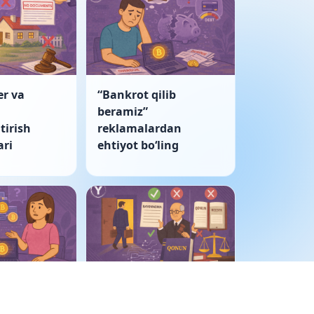
er va
“Bankrot qilib
beramiz”
tirish
reklamalardan
ri
ehtiyot boʻling
ulkida
Korporativ nizo: sud
tivlar
bayonnomani